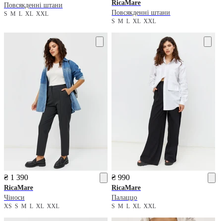
RicaMare
Повсякденні штани
Повсякденні штани
S
M
L
XL
XXL
S
M
L
XL
XXL
₴ 1 390
₴ 990
RicaMare
RicaMare
Чіноси
Палаццо
XS
S
M
L
XL
XXL
S
M
L
XL
XXL