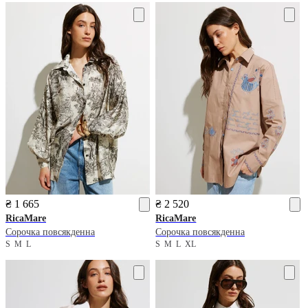
₴ 1 665
₴ 2 520
RicaMare
RicaMare
Сорочка повсякденна
Сорочка повсякденна
S
M
L
S
M
L
XL