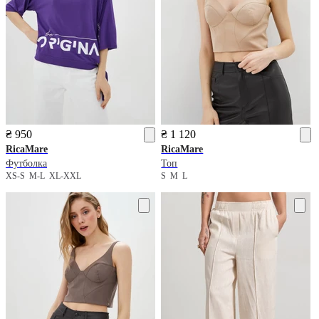
₴ 950
₴ 1 120
RicaMare
RicaMare
Футболка
Топ
XS-S
M-L
XL-XXL
S
M
L