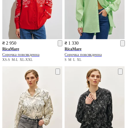
₴ 2 950
₴ 1 330
RicaMare
RicaMare
Сорочка повсякденна
Сорочка повсякденна
XS-S
M-L
XL-XXL
S
M
L
XL