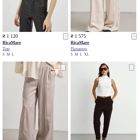
₴ 1 120
₴ 1 575
RicaMare
RicaMare
Топ
Палаццо
S
M
L
S
M
L
XL