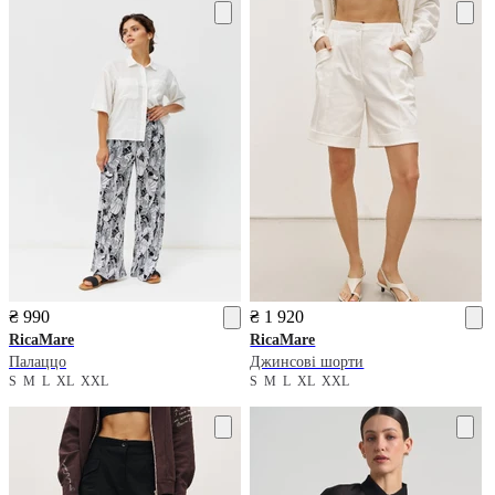
₴ 990
₴ 1 920
RicaMare
RicaMare
Палаццо
Джинсові шорти
S
M
L
XL
XXL
S
M
L
XL
XXL