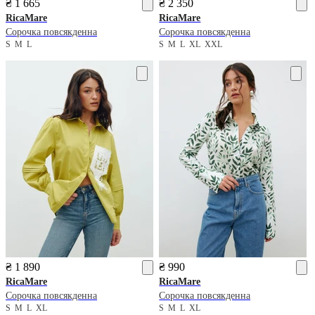
₴ 1 665
₴ 2 350
RicaMare
RicaMare
Сорочка повсякденна
Сорочка повсякденна
S
M
L
S
M
L
XL
XXL
₴ 1 890
₴ 990
RicaMare
RicaMare
Сорочка повсякденна
Сорочка повсякденна
S
M
L
XL
S
M
L
XL