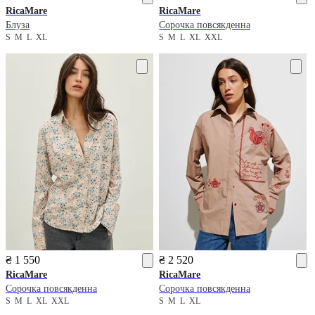
RicaMare
RicaMare
Блуза
Сорочка повсякденна
S
M
L
XL
S
M
L
XL
XXL
₴ 1 550
₴ 2 520
RicaMare
RicaMare
Сорочка повсякденна
Сорочка повсякденна
S
M
L
XL
XXL
S
M
L
XL