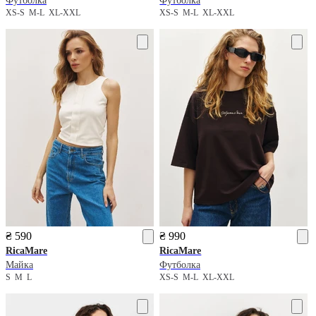
Футболка
Футболка
XS-S
M-L
XL-XXL
XS-S
M-L
XL-XXL
₴ 590
₴ 990
RicaMare
RicaMare
Майка
Футболка
S
M
L
XS-S
M-L
XL-XXL