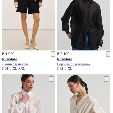
₴ 1 920
₴ 2 100
RicaMare
RicaMare
Джинсові шорти
Сорочка повсякденна
S
M
L
XL
XXL
S
M
L
XL