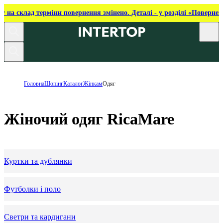
ку на склад терміни повернення змінено. Деталі - у розділі «Повернен
Головна
Шопінг
Каталог
Жінкам
Одяг
Жіночий одяг RicaMare
Куртки та дублянки
Футболки і поло
Светри та кардигани