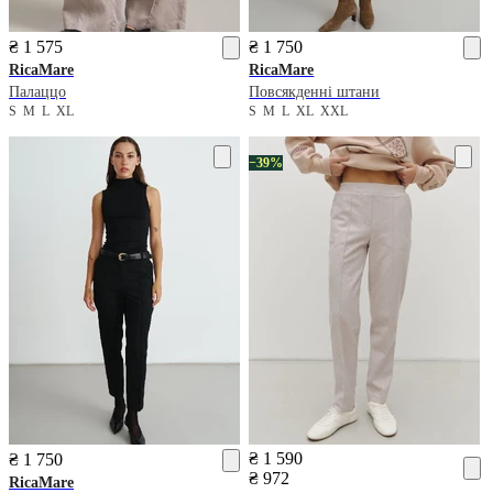
₴ 1 575
₴ 1 750
RicaMare
RicaMare
Палаццо
Повсякденні штани
S
M
L
XL
S
M
L
XL
XXL
−39%
₴ 1 590
₴ 1 750
₴ 972
RicaMare