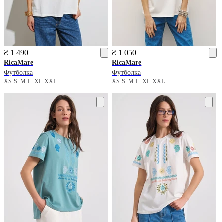
₴ 1 490
₴ 1 050
RicaMare
RicaMare
Футболка
Футболка
XS-S
M-L
XL-XXL
XS-S
M-L
XL-XXL