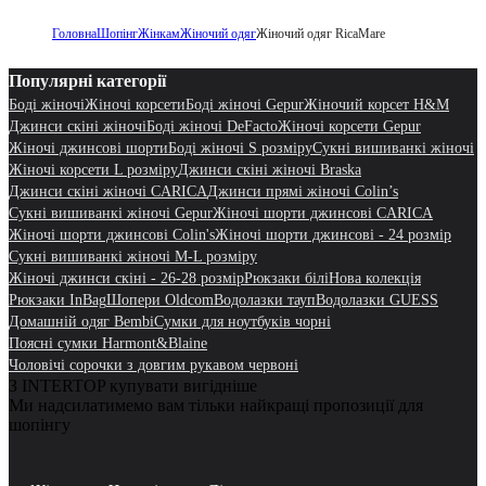
Головна
Шопінг
Жінкам
Жіночий одяг
Жіночий одяг RicaMare
Популярні категорії
Боді жіночі
Жіночі корсети
Боді жіночі Gepur
Жіночий корсет H&M
Джинси скіні жіночі
Боді жіночі DeFacto
Жіночі корсети Gepur
Жіночі джинсові шорти
Боді жіночі S розміру
Сукні вишиванкі жіночі
Жіночі корсети L розміру
Джинси скіні жіночі Braska
Джинси скіні жіночі CARICA
Джинси прямі жіночі Colin’s
Сукні вишиванкі жіночі Gepur
Жіночі шорти джинсові CARICA
Жіночі шорти джинсові Colin's
Жіночі шорти джинсові - 24 розмір
Сукні вишиванкі жіночі M-L розміру
Жіночі джинси скіні - 26-28 розмір
Рюкзаки білі
Нова колекція
Рюкзаки InBag
Шопери Oldcom
Водолазки тауп
Водолазки GUESS
Домашній одяг Bembi
Сумки для ноутбуків чорні
Поясні сумки Harmont&Blaine
Чоловічі сорочки з довгим рукавом червоні
З INTERTOP купувати вигідніше
Ми надсилатимемо вам тільки найкращі пропозиції для
шопінгу