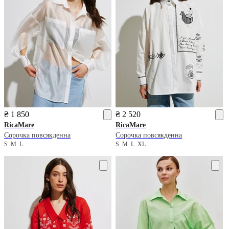
₴ 1 850
₴ 2 520
RicaMare
RicaMare
Сорочка повсякденна
Сорочка повсякденна
S
M
L
S
M
L
XL