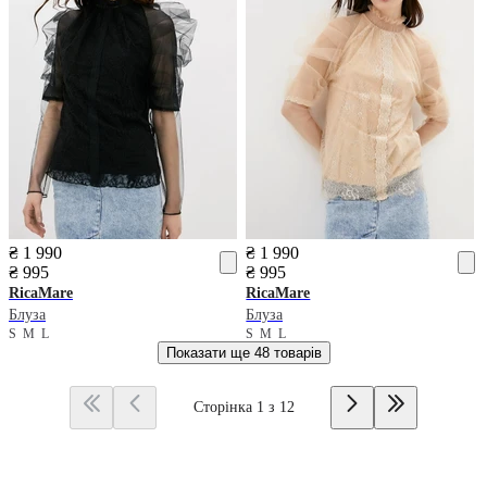
₴ 1 990
₴ 1 990
₴ 995
₴ 995
RicaMare
RicaMare
Блуза
Блуза
S
M
L
S
M
L
Показати ще
48 товарів
Сторінка 1 з 12