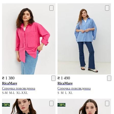
₴ 1 380
₴ 1 490
RicaMare
RicaMare
Сорочка повсякденна
Сорочка повсякденна
S-M
M-L
XL-XXL
S
M
L
XL
−50%
−50%