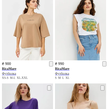
₴ 900
₴ 990
RicaMare
RicaMare
Футболка
Футболка
XS-S
M-L
XL-XXL
S
M
L
XL