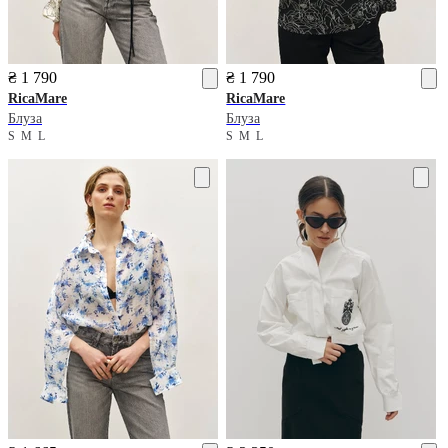
₴ 1 790
₴ 1 790
RicaMare
RicaMare
Блуза
Блуза
S
M
L
S
M
L