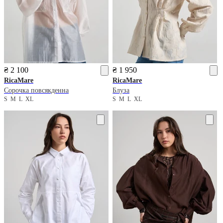
₴ 2 100
₴ 1 950
RicaMare
RicaMare
Сорочка повсякденна
Блуза
S
M
L
XL
S
M
L
XL