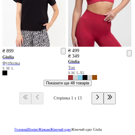
₴ 499
₴ 899
₴ 349
Giulia
Giulia
Футболка
Топ
S
M
L
S-M
L-XL
Показати ще
48 товарів
Сторінка 1 з 13
Головна
Шопінг
Жінкам
Жіночий одяг
Жіночий одяг Giulia