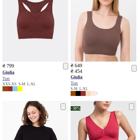
₴ 649
₴ 799
₴ 454
Giulia
Giulia
Топ
Топ
XXS-XS
S-M
L-XL
S-M
L-XL
3
−30%