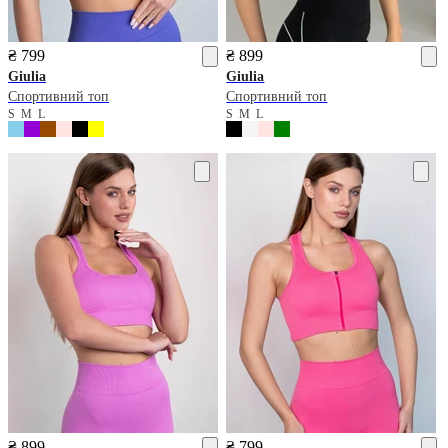
₴ 799
₴ 899
Giulia
Giulia
Спортивний топ
Спортивний топ
S
M
L
S
M
L
₴ 899
₴ 799