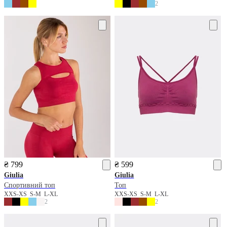
2
₴ 799
₴ 599
Giulia
Giulia
Спортивний топ
Топ
XXS-XS
S-M
L-XL
XXS-XS
S-M
L-XL
2
2