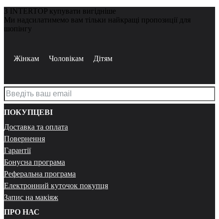
З INTERTOP купувати вигідніше
Ми надсилатимемо вам тільки найкращі пропозиції для
шопінгу
Жінкам
Чоловікам
Дітям
ПОКУПЦЕВІ
Доставка та оплата
Повернення
Гарантії
Бонусна програма
Реферальна програма
Електронний куточок покупця
Запис на макіяж
ПРО НАС