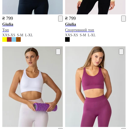
₴ 799
₴ 799
Giulia
Giulia
Топ
Спортивний топ
XXS-XS
S-M
L-XL
XXS-XS
S-M
L-XL