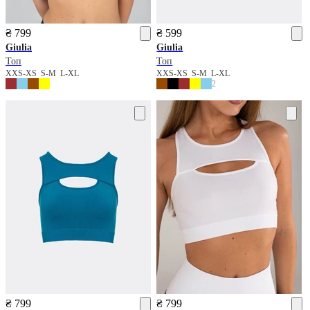
₴ 799
₴ 599
Giulia
Giulia
Топ
Топ
XXS-XS
S-M
L-XL
XXS-XS
S-M
L-XL
2
₴ 799
₴ 799