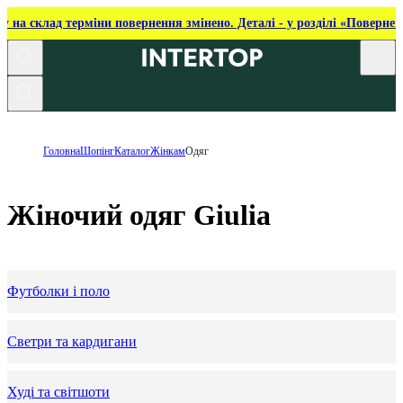
ку на склад терміни повернення змінено. Деталі - у розділі «Повернен
Головна
Шопінг
Каталог
Жінкам
Одяг
Жіночий одяг Giulia
Футболки і поло
Светри та кардигани
Худі та світшоти