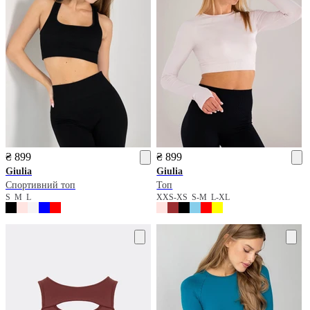
₴ 899
₴ 899
Giulia
Giulia
Спортивний топ
Топ
S
M
L
XXS-XS
S-M
L-XL