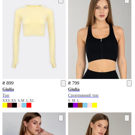
₴ 899
₴ 799
Giulia
Giulia
Топ
Спортивний топ
XXS-XS
S-M
L-XL
S
M
L