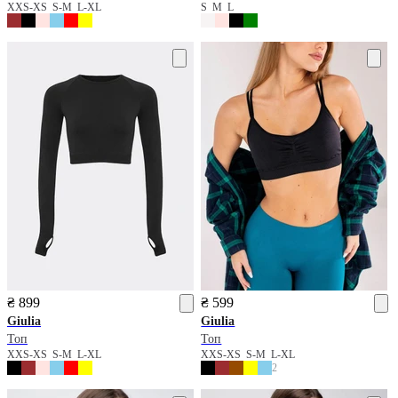
XXS-XS
S-M
L-XL
S
M
L
₴ 899
₴ 599
Giulia
Giulia
Топ
Топ
XXS-XS
S-M
L-XL
XXS-XS
S-M
L-XL
2