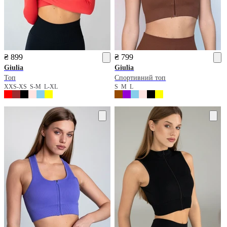
₴ 899
₴ 799
Giulia
Giulia
Топ
Спортивний топ
XXS-XS
S-M
L-XL
S
M
L