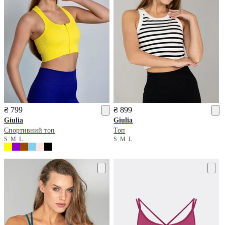
₴ 799
₴ 899
Giulia
Giulia
Спортивний топ
Топ
S
M
L
S
M
L