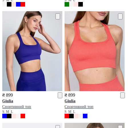
₴ 899
₴ 899
Giulia
Giulia
Спортивний топ
Спортивний топ
S
M
L
S
M
L