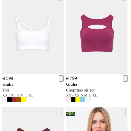
₴ 599
₴ 799
Giulia
Giulia
Топ
Спортивний топ
XXS-XS
S-M
L-XL
XXS-XS
S-M
L-XL
2
2
−30%