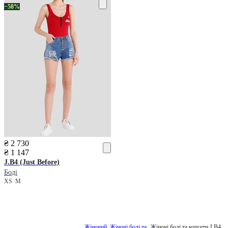
−58%
₴ 2 730
₴ 1 147
J.B4 (Just Before)
Боді
XS
M
Жіночий
Жіночі боді та
Жіночі боді та корсети J.B4