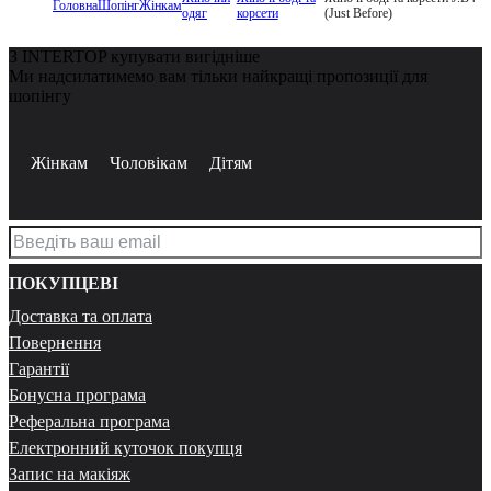
Головна
Шопінг
Жінкам
одяг
корсети
(Just Before)
З INTERTOP купувати вигідніше
Ми надсилатимемо вам тільки найкращі пропозиції для
шопінгу
Жінкам
Чоловікам
Дітям
ПОКУПЦЕВІ
Доставка та оплата
Повернення
Гарантії
Бонусна програма
Реферальна програма
Електронний куточок покупця
Запис на макіяж