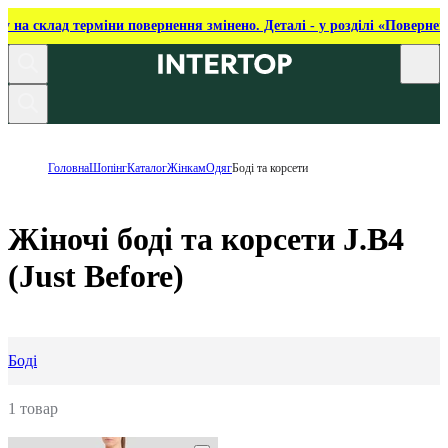
ку на склад терміни повернення змінено. Деталі - у розділі «Повернен
Головна
Шопінг
Каталог
Жінкам
Одяг
Боді та корсети
Жіночі боді та корсети J.B4
(Just Before)
Боді
1 товар