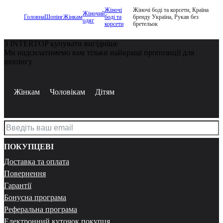
Жіночі
Жіночі боді та корсети, Країна
Жіночий
Головна
Шопінг
Жінкам
боді та
бренду Україна, Рукав без
одяг
корсети
бретельок
З INTERTOP купувати вигідніше
Ми надсилатимемо вам тільки найкращі пропозиції для
шопінгу
Жінкам
Чоловікам
Дітям
ПОКУПЦЕВІ
Доставка та оплата
Повернення
Гарантії
Бонусна програма
Реферальна програма
Електронний куточок покупця