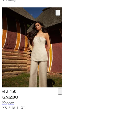
₴ 2 450
GNIZDO
Корсет
XS
S
M
L
XL