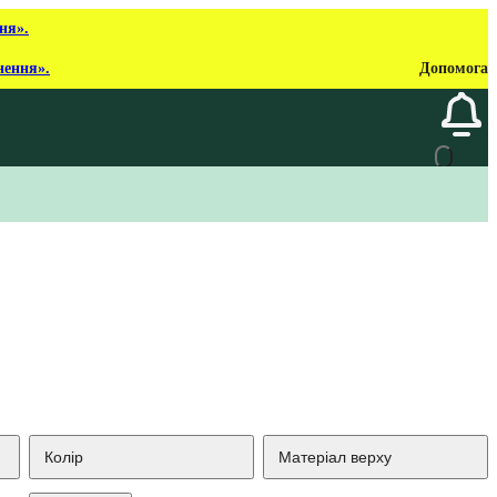
ня».
нення».
Допомога
Колір
Матеріал верху