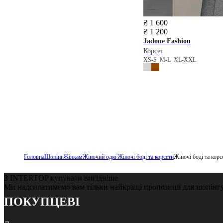
₴ 1 600
₴ 1 200
Jadone Fashion
Корсет
XS-S
M-L
XL-XXL
Головна
Шопінг
Жінкам
Жіночий одяг
Жіночі боді та корсети
Жіночі боді та кор
З INTERTOP купувати вигідніше
Ми надсилатимемо вам тільки найкращі пропозиції для шопінг
ПОКУПЦЕВІ