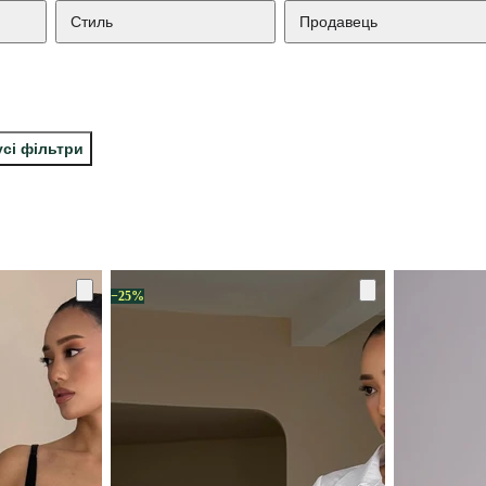
Стиль
Продавець
усі фільтри
−25%