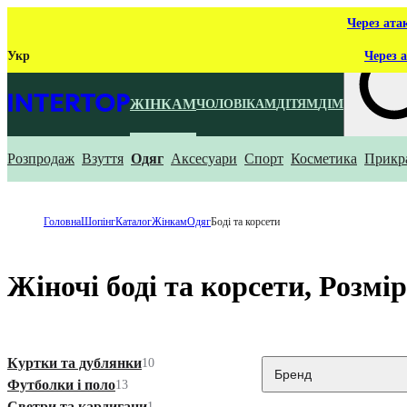
Через ата
Укр
Через а
ЖІНКАМ
ЧОЛОВІКАМ
ДІТЯМ
ДІМ
Розпродаж
Взуття
Одяг
Аксесуари
Спорт
Косметика
Прикр
Що ти ш
Головна
Шопінг
Каталог
Жінкам
Одяг
Боді та корсети
Жіночі боді та корсети, Розм
Куртки та дублянки
10
Бренд
Футболки і поло
13
Светри та кардигани
1