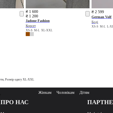
₴ 1 600
₴ 2 599
₴ 1 200
German Volf
Jadone Fashion
Боді
Корсет
XS-S
M-L
L-
XS-S
M-L
XL-XXL
сети, Розмір одягу XL-XXL
Жінкам
Чоловікам
Дітям
у
ПРО НАС
ПАРТН