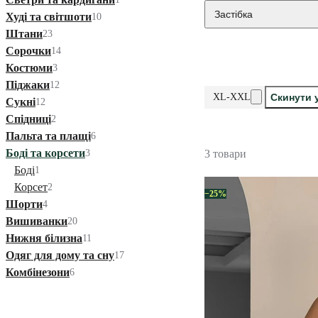
Застібка
Худі та світшоти
10
Штани
23
Сорочки
14
Костюми
3
Піджаки
12
XL-XXL
Скинути 
Сукні
12
Спідниці
2
Пальта та плащі
6
Боді та корсети
3
3 товари
Боді
1
Корсет
2
−25%
Шорти
4
Вишиванки
20
Нижня білизна
11
Одяг для дому та сну
17
Комбінезони
6