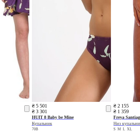
₴ 5 501
₴ 2 155
₴ 3 301
₴ 1 359
HUIT 8
Baby be Mine
Freya
Santiag
Купальник
Низ купальни
70B
S
M
L
XL