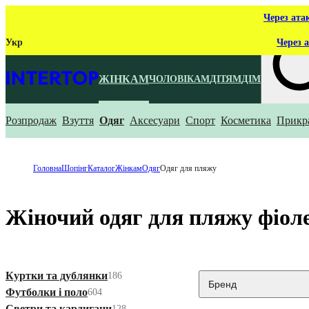
Через ата
Укр
Через а
ЖІНКАМ
ЧОЛОВІКАМ
ДІТЯМ
ДІМ
Розпродаж
Взуття
Одяг
Аксесуари
Спорт
Косметика
Прикр
Що ти ш
Головна
Шопінг
Каталог
Жінкам
Одяг
Одяг для пляжу
Жіночий одяг для пляжу фіол
Куртки та дублянки
186
Бренд
Футболки і поло
604
Светри та кардигани
128