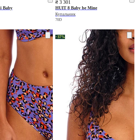
₴ 3 301
i Baby
HUIT 8
Baby be Mine
Купальник
70D
−37%