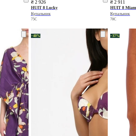
₴ 2 926
₴ 2 911
HUIT 8
Lucky
HUIT 8
Miam
Купальник
Купальник
75C
70C
−40%
−37%