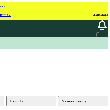
ня».
нення».
Допомога
Колір
(1)
Матеріал верху