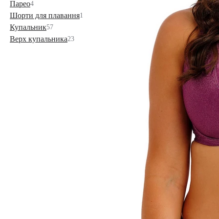
Парео
4
Шорти для плавання
1
Купальник
57
Верх купальника
23