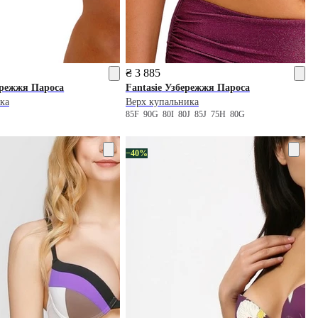
₴ 3 885
режжя Пароса
Fantasie
Узбережжя Пароса
ка
Верх купальника
85F
90G
80I
80J
85J
75H
80G
−40%