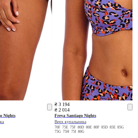
₴ 3 194
₴ 2 014
o Nights
Freya
Santiago Nights
ка
Верх купальника
70F
75E
75F
80D
80E
80F
85D
85E
85G
75G
75H
75I
80G