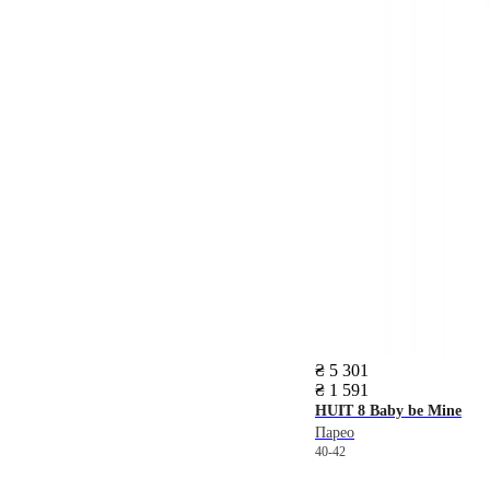
₴ 5 301
₴ 1 591
HUIT 8
Baby be Mine
Парео
40-42