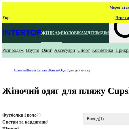
Через ата
Укр
Через а
ЖІНКАМ
ЧОЛОВІКАМ
ДІТЯМ
ДІМ
Розпродаж
Взуття
Одяг
Аксесуари
Спорт
Косметика
Прикр
Що ти ш
Головна
Шопінг
Каталог
Жінкам
Одяг
Одяг для пляжу
Жіночий одяг для пляжу Cups
Футболки і поло
29
Бренд
(1)
Светри та кардигани
1
Штани
8