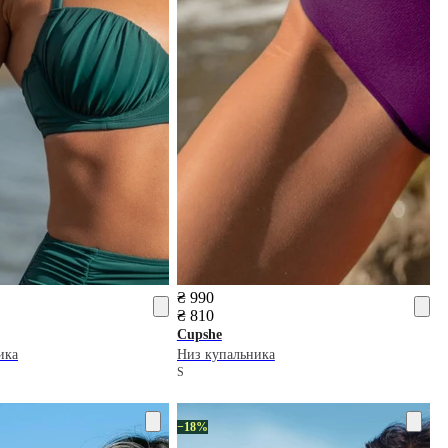
₴ 990
₴ 810
Cupshe
ика
Низ купальника
S
−18%