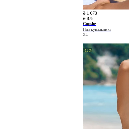
₴ 1 073
₴ 878
Cupshe
Низ купальника
XL
−18%