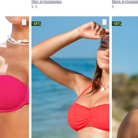
Низ купальника
Верх купальн
S
L
S
−18%
−18%