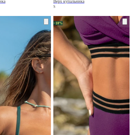
ика
Верх купальника
S
−18%