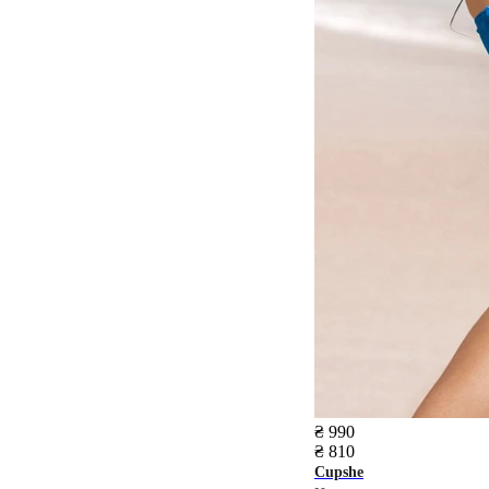
₴ 990
₴ 810
Cupshe