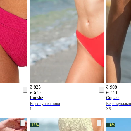
₴ 825
₴ 908
₴ 675
₴ 743
Cupshe
Cupshe
Верх купальника
Верх купальн
L
XS
−18%
−18%