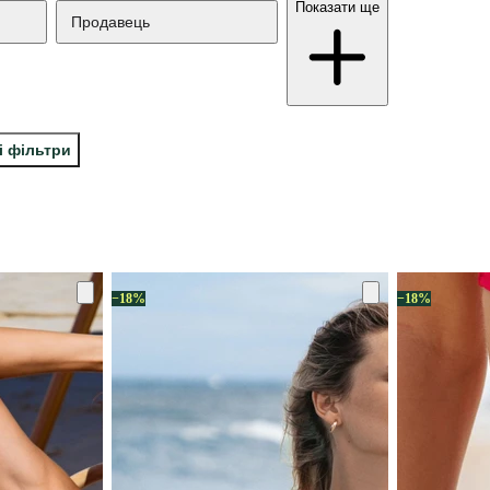
Показати ще
Продавець
і фільтри
−18%
−18%