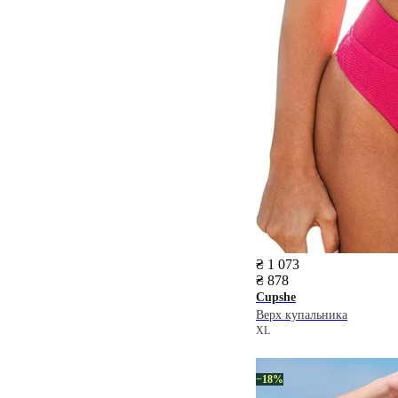
₴ 1 073
₴ 878
Cupshe
Верх купальника
XL
−18%