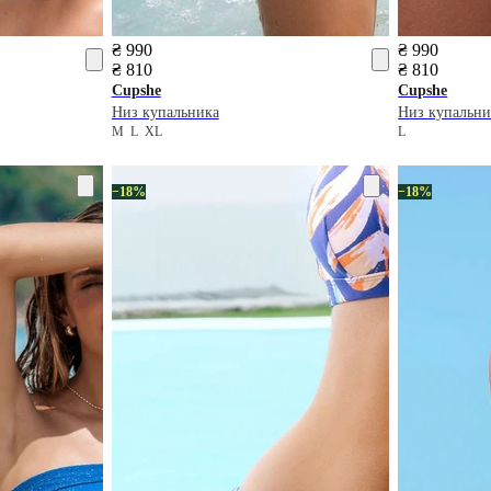
₴ 990
₴ 990
₴ 810
₴ 810
Cupshe
Cupshe
Низ купальника
Низ купальни
M
L
XL
L
−18%
−18%