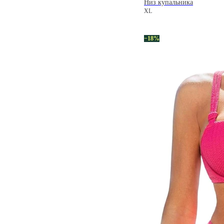
Низ купальника
XL
−18%