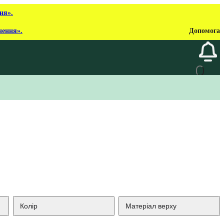
ня».
нення».
Допомога
Колір
Матеріал верху