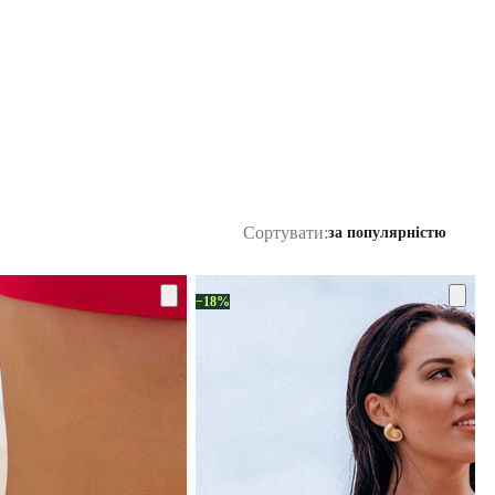
Сортувати:
за популярністю
−18%