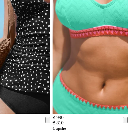
₴ 990
₴ 810
Cupshe