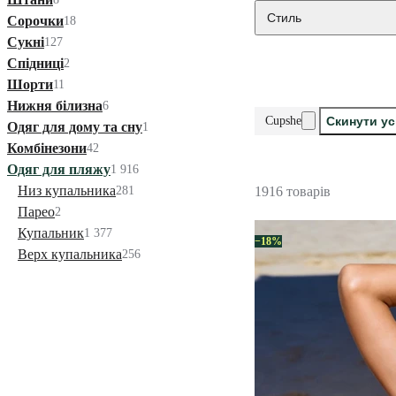
Стиль
Сорочки
18
Сукні
127
Спідниці
2
Шорти
11
Нижня білизна
6
Cupshe
Скинути ус
Одяг для дому та сну
1
Комбінезони
42
Одяг для пляжу
1 916
Низ купальника
281
1916 товарів
Парео
2
Купальник
1 377
−18%
Верх купальника
256