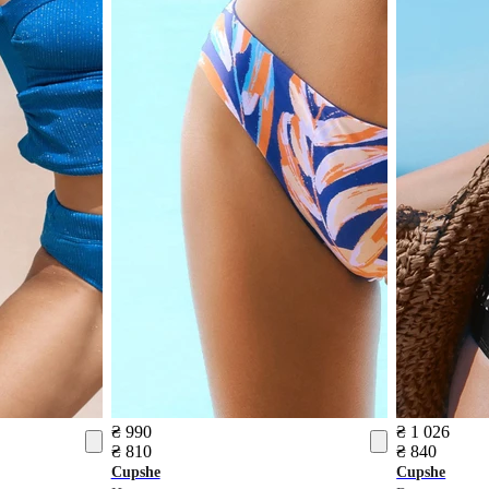
₴ 990
₴ 1 026
₴ 810
₴ 840
Cupshe
Cupshe