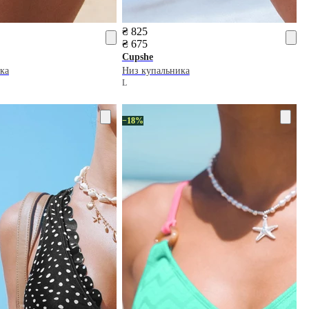
₴ 825
₴ 675
Cupshe
ка
Низ купальника
L
−18%