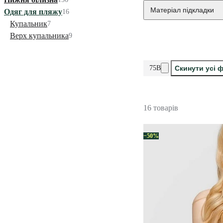
Матеріал підкладки
Одяг для пляжу
16
Купальник
7
Верх купальника
9
75B
Скинути усі 
16 товарів
−50%