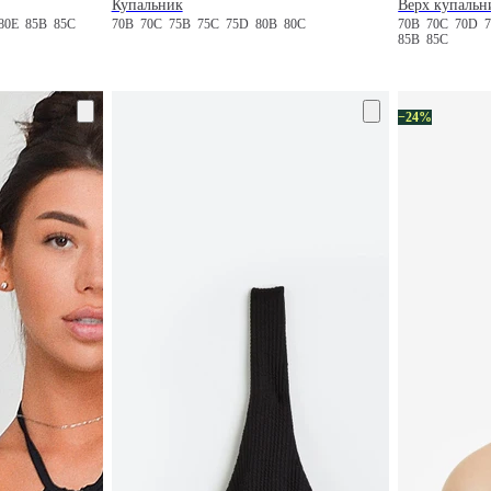
Купальник
Верх купальн
80E
85B
85C
70B
70C
75B
75C
75D
80B
80C
70B
70C
70D
85B
85C
−24%