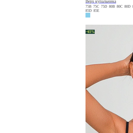
Верх купальника
75B
75C
75D
80B
80C
80D
85D
85E
−65%