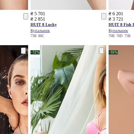
₴ 5 701
₴ 6 201
₴ 2 851
₴ 3 721
HUIT 8
Lucky
HUIT 8
Fish I
Купальник
Купальник
75B
80C
70B
70D
75B
−72%
−55%