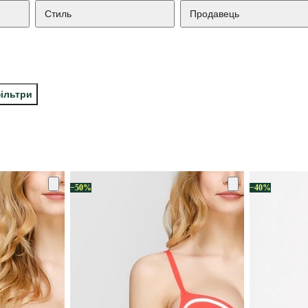
Стиль
Продавець
фільтри
−50%
−40%