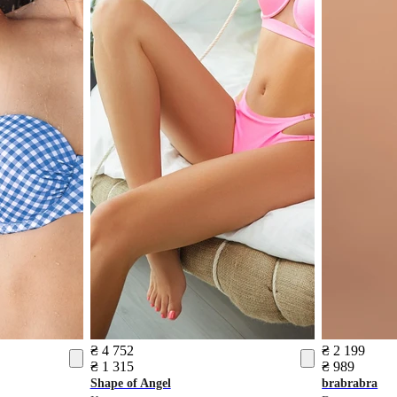
₴ 4 752
₴ 2 199
₴ 1 315
₴ 989
Shape of Angel
brabrabra