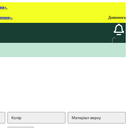
ня».
нення».
Допомога
Колір
Матеріал верху