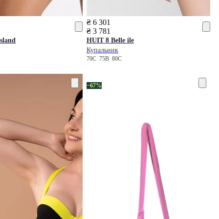
₴ 6 301
₴ 3 781
sland
HUIT 8
Belle ile
Купальник
70C
75B
80C
−67%