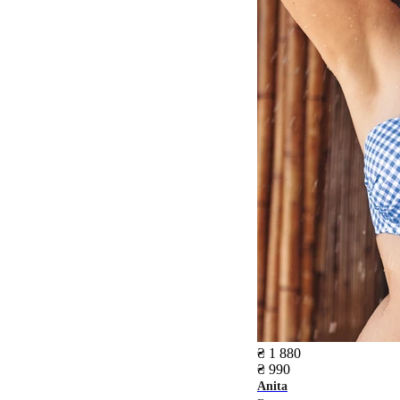
₴ 1 880
₴ 990
Anita