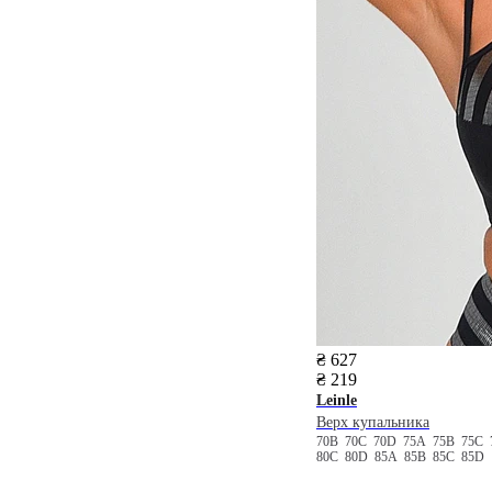
₴ 627
₴ 219
Leinle
Верх купальника
70B
70C
70D
75A
75B
75C
80C
80D
85A
85B
85C
85D