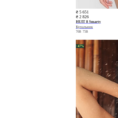
₴ 5 651
₴ 2 826
HUIT 8
Smarty
Купальник
70B
75B
−47%