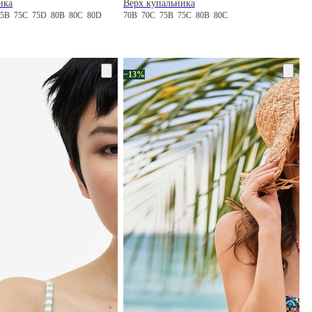
ика
Верх купальника
75B
75C
75D
80B
80C
80D
70B
70C
75B
75C
80B
80C
−13%