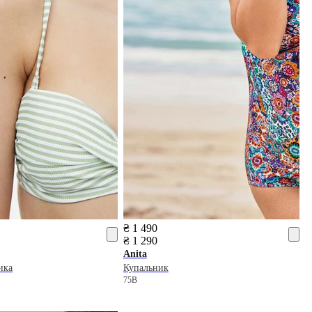
₴ 1 490
₴ 1 290
Anita
ика
Купальник
75B