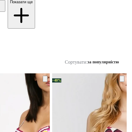
Показати ще
Сортувати:
за популярністю
−40%