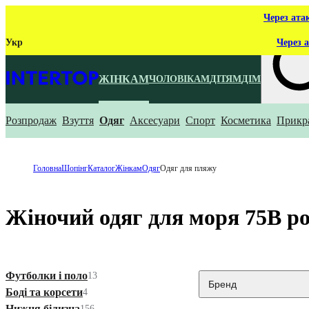
Через ата
Укр
Через а
ЖІНКАМ
ЧОЛОВІКАМ
ДІТЯМ
ДІМ
Розпродаж
Взуття
Одяг
Аксесуари
Спорт
Косметика
Прикр
Що ти ш
Головна
Шопінг
Каталог
Жінкам
Одяг
Одяг для пляжу
Жіночий одяг для моря 75B р
Футболки і поло
13
Бренд
Боді та корсети
4
Нижня білизна
156