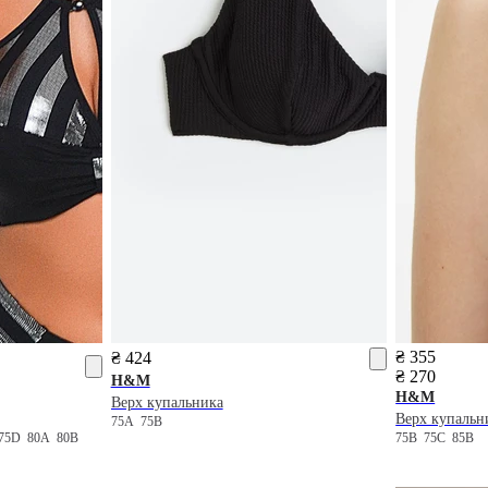
₴ 355
₴ 424
₴ 270
H&M
H&M
Верх купальника
Верх купальн
75A
75B
75D
80A
80B
75B
75C
85B