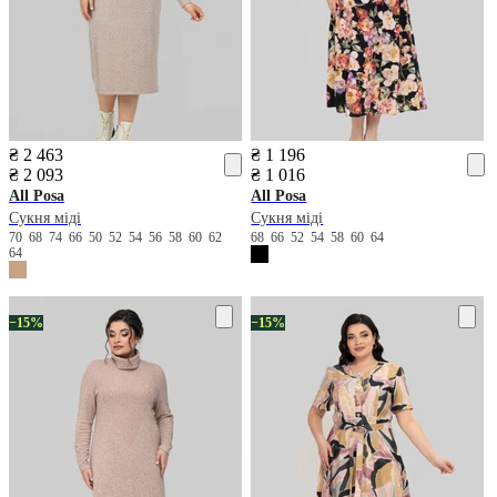
₴ 2 463
₴ 1 196
₴ 2 093
₴ 1 016
All Posa
All Posa
Сукня міді
Сукня міді
70
68
74
66
50
52
54
56
58
60
62
68
66
52
54
58
60
64
64
−15%
−15%