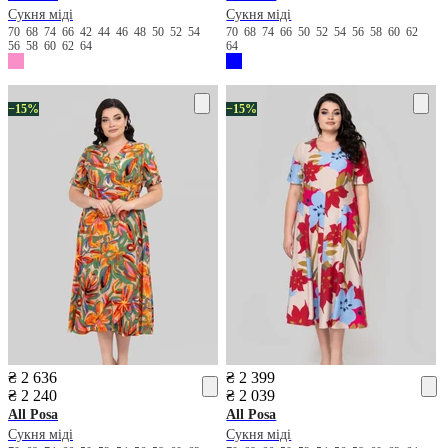
Сукня міді
Сукня міді
70
68
74
66
42
44
46
48
50
52
54
70
68
74
66
50
52
54
56
58
60
62
56
58
60
62
64
64
−15%
−15%
₴ 2 636
₴ 2 399
₴ 2 240
₴ 2 039
All Posa
All Posa
Сукня міді
Сукня міді