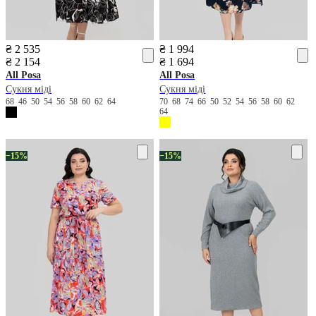
₴ 2 535
₴ 1 994
₴ 2 154
₴ 1 694
All Posa
All Posa
Сукня міді
Сукня міді
68
46
50
54
56
58
60
62
64
70
68
74
66
50
52
54
56
58
60
62
64
−15%
−15%