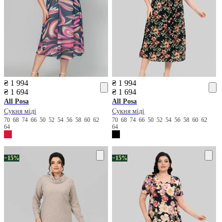
₴ 1 994
₴ 1 994
₴ 1 694
₴ 1 694
All Posa
All Posa
Сукня міді
Сукня міді
70
68
74
66
50
52
54
56
58
60
62
70
68
74
66
50
52
54
56
58
60
62
64
64
−15%
−15%