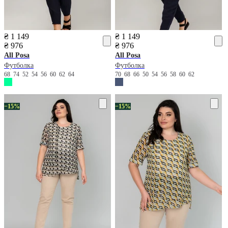
₴ 1 149
₴ 1 149
₴ 976
₴ 976
All Posa
All Posa
Футболка
Футболка
68
74
52
54
56
60
62
64
70
68
66
50
54
56
58
60
62
−15%
−15%