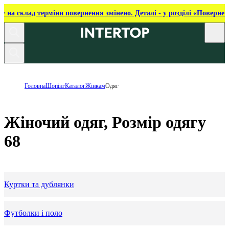
ку на склад терміни повернення змінено. Деталі - у розділі «Повернен
Головна
Шопінг
Каталог
Жінкам
Одяг
Жіночий одяг, Розмір одягу
68
Куртки та дублянки
Футболки і поло