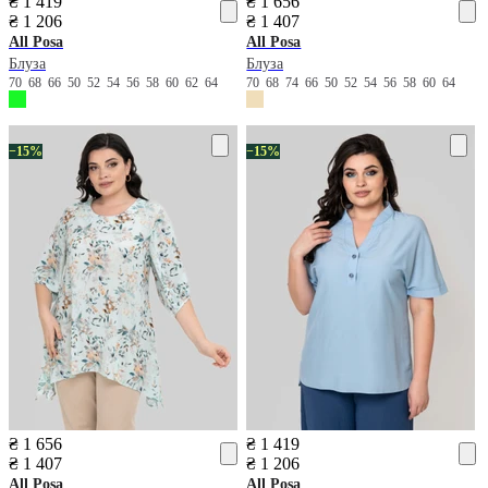
₴ 1 419
₴ 1 656
₴ 1 206
₴ 1 407
All Posa
All Posa
Блуза
Блуза
70
68
66
50
52
54
56
58
60
62
64
70
68
74
66
50
52
54
56
58
60
64
−15%
−15%
₴ 1 656
₴ 1 419
₴ 1 407
₴ 1 206
All Posa
All Posa