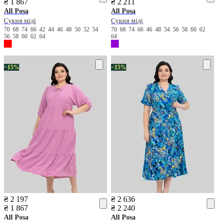
₴ 1 867
₴ 2 211
All Posa
All Posa
Сукня міді
Сукня міді
70
68
74
66
42
44
46
48
50
52
54
70
68
74
66
46
48
54
56
58
60
62
56
58
60
62
64
64
−15%
−15%
₴ 2 197
₴ 2 636
₴ 1 867
₴ 2 240
All Posa
All Posa