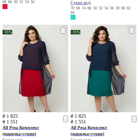
68
66
50
52
54
56
Сукня міді
70
68
74
66
50
52
54
56
58
60
62
64
−15%
−15%
₴ 1 825
₴ 1 825
₴ 1 551
₴ 1 551
All Posa
Комплект
All Posa
Комплект
(накидка+сукня)
(накидка+сукня)