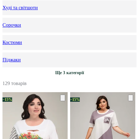
Худі та світшоти
Сорочки
Костюми
Піджаки
Ще 3 категорії
129 товарів
−15%
−15%