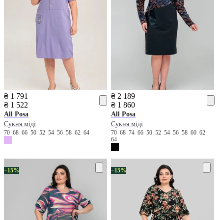
₴ 1 791
₴ 2 189
₴ 1 522
₴ 1 860
All Posa
All Posa
Сукня міді
Сукня міді
70
68
66
50
52
54
56
58
62
64
70
68
74
66
50
52
54
56
58
60
62
64
−15%
−15%