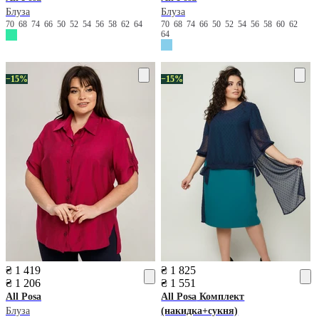
Блуза
Блуза
70
68
74
66
50
52
54
56
58
62
64
70
68
74
66
50
52
54
56
58
60
62
64
−15%
−15%
₴ 1 419
₴ 1 825
₴ 1 206
₴ 1 551
All Posa
All Posa
Комплект
Блуза
(накидка+сукня)