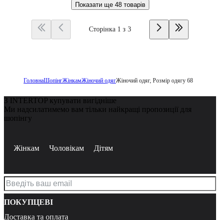
Показати ще
48 товарів
Сторінка 1 з 3
Головна
Шопінг
Жінкам
Жіночий одяг
Жіночий одяг, Розмір одягу 68
З INTERTOP купувати вигідніше
Ми надсилатимемо вам тільки найкращі пропозиції для
шопінгу
Жінкам
Чоловікам
Дітям
ПОКУПЦЕВІ
Доставка та оплата