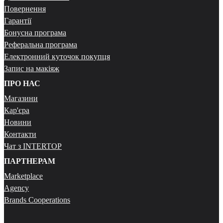
Повернення
Гарантії
Бонусна програма
Реферальна програма
Електронний куточок покупця
Запис на макіяж
ПРО НАС
Магазини
Кар'єра
Новини
Контакти
Чат з INTERTOP
ПАРТНЕРАМ
Marketplace
Agency
Brands Cooperations