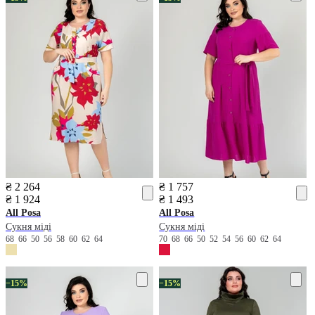
₴ 2 264
₴ 1 757
₴ 1 924
₴ 1 493
All Posa
All Posa
Сукня міді
Сукня міді
68
66
50
56
58
60
62
64
70
68
66
50
52
54
56
60
62
64
−15%
−15%