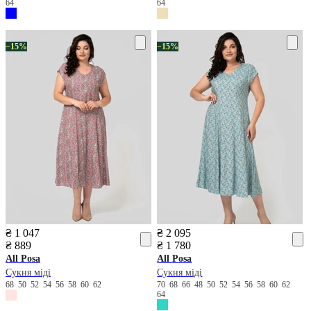
64
64
−15%
−15%
₴ 1 047
₴ 2 095
₴ 889
₴ 1 780
All Posa
All Posa
Сукня міді
Сукня міді
68
50
52
54
56
58
60
62
70
68
66
48
50
52
54
56
58
60
62
64