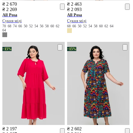
₴ 2 670
₴ 2 463
₴ 2 269
₴ 2 093
All Posa
All Posa
Сукня міді
Сукня міді
70
68
74
66
50
52
54
56
58
60
62
68
66
50
52
54
58
60
62
64
64
−15%
−15%
₴ 2 197
₴ 2 602