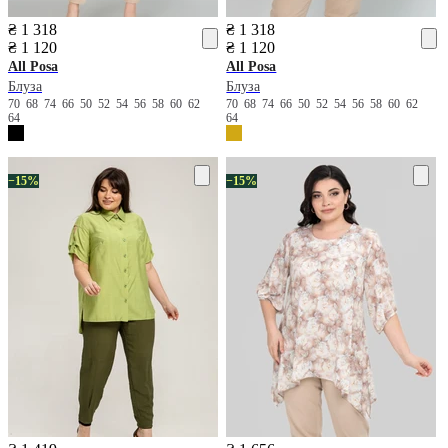
₴ 1 318
₴ 1 318
₴ 1 120
₴ 1 120
All Posa
All Posa
Блуза
Блуза
70
68
74
66
50
52
54
56
58
60
62
70
68
74
66
50
52
54
56
58
60
62
64
64
−15%
−15%