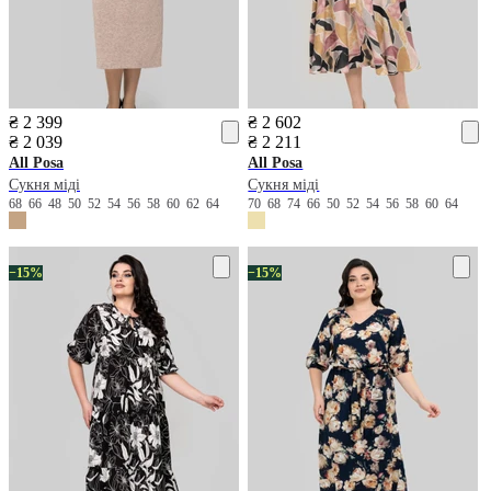
₴ 2 399
₴ 2 602
₴ 2 039
₴ 2 211
All Posa
All Posa
Сукня міді
Сукня міді
68
66
48
50
52
54
56
58
60
62
64
70
68
74
66
50
52
54
56
58
60
64
−15%
−15%