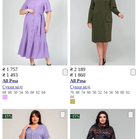
₴ 1 757
₴ 2 189
₴ 1 493
₴ 1 860
All Posa
All Posa
Сукня міді
Сукня міді
68
66
50
54
56
60
62
64
70
68
74
66
50
52
54
56
58
60
62
64
−15%
−15%