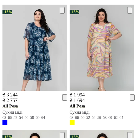
−15%
−15%
₴ 3 244
₴ 1 994
₴ 2 757
₴ 1 694
All Posa
All Posa
Сукня міді
Сукня міді
68
66
52
54
56
58
60
64
68
66
50
52
54
56
58
60
62
64
−15%
−15%