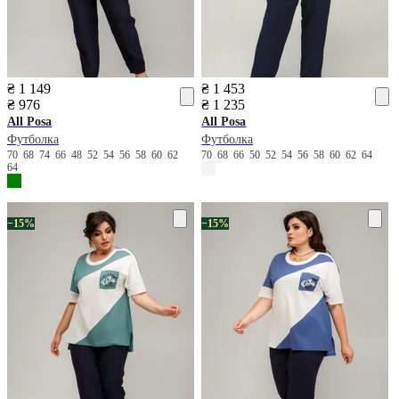
₴ 1 149
₴ 1 453
₴ 976
₴ 1 235
All Posa
All Posa
Футболка
Футболка
70
68
74
66
48
52
54
56
58
60
62
70
68
66
50
52
54
56
58
60
62
64
64
−15%
−15%