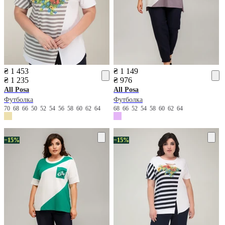
₴ 1 453
₴ 1 149
₴ 1 235
₴ 976
All Posa
All Posa
Футболка
Футболка
70
68
66
50
52
54
56
58
60
62
64
68
66
52
54
58
60
62
64
−15%
−15%