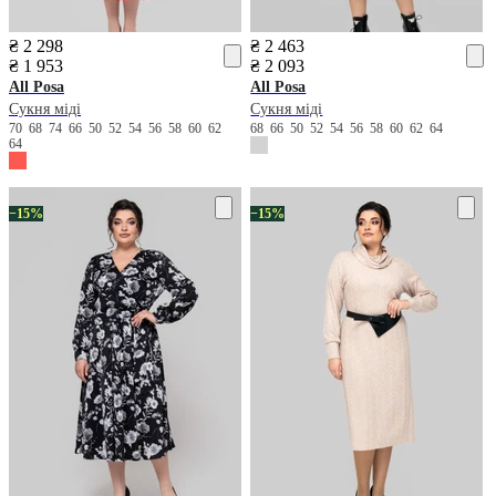
₴ 2 298
₴ 2 463
₴ 1 953
₴ 2 093
All Posa
All Posa
Сукня міді
Сукня міді
70
68
74
66
50
52
54
56
58
60
62
68
66
50
52
54
56
58
60
62
64
64
−15%
−15%