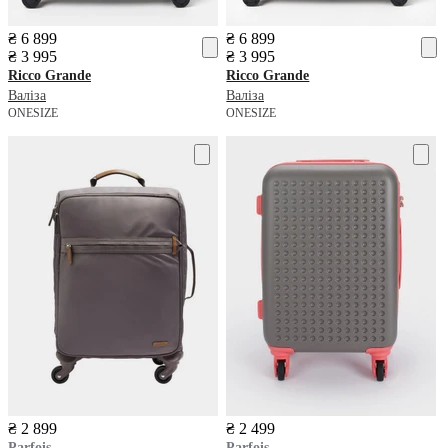
₴ 6 899
₴ 6 899
₴ 3 995
₴ 3 995
Ricco Grande
Ricco Grande
Валіза
Валіза
ONESIZE
ONESIZE
₴ 2 899
₴ 2 499
Parfois
Parfois