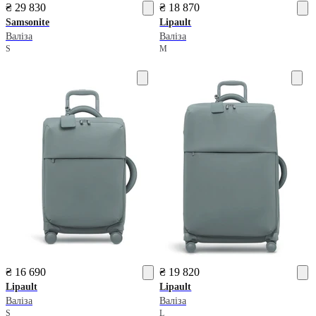
₴ 29 830
₴ 18 870
Samsonite
Lipault
Валіза
Валіза
S
M
₴ 16 690
₴ 19 820
Lipault
Lipault
Валіза
Валіза
S
L