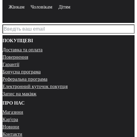
Жінкам
Чоловікам
Дітям
ПОКУПЦЕВІ
Доставка та оплата
Повернення
Гарантії
Бонусна програма
Реферальна програма
Електронний куточок покупця
Запис на макіяж
ПРО НАС
Магазини
Кар'єра
Новини
Контакти