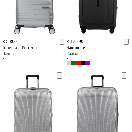
₴ 5 890
₴ 17 290
American Tourister
Samsonite
Валіза
Валіза
S
S