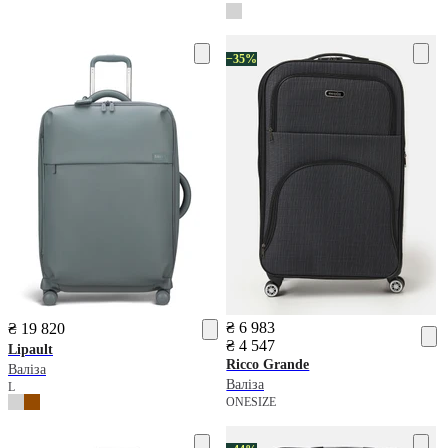
−35%
₴ 6 983
₴ 19 820
₴ 4 547
Lipault
Ricco Grande
Валіза
Валіза
L
ONESIZE