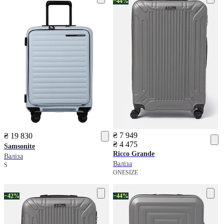
−44%
₴ 7 949
₴ 19 830
₴ 4 475
Samsonite
Ricco Grande
Валіза
Валіза
S
ONESIZE
−42%
−44%