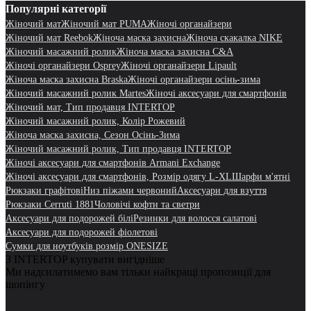
Популярні категорії
Жіночий мат
Жіночий мат PUMA
Жіночі органайзери
Жіночий мат Reebok
Жіноча маска захисна
Жіноча скакалка NIKE
Жіночий масажний ролик
Жіноча маска захисна C&A
Жіночі органайзери Osprey
Жіночі органайзери Lipault
Жіноча маска захисна Braska
Жіночі органайзери осінь-зима
Жіночий масажний ролик Martes
Жіночі аксесуари для смартфонів
Жіночий мат, Тип продавця INTERTOP
Жіночий масажний ролик, Колір Рожевий
Жіноча маска захисна, Сезон Осінь-Зима
Жіночий масажний ролик, Тип продавця INTERTOP
Жіночі аксесуари для смартфонів Armani Exchange
Жіночі аксесуари для смартфонів, Розмір одягу L-XL
Шарфи м'ятні
Рюкзаки графітові
Низ піжами червоний
Аксесуари для взуття
Рюкзаки Cerruti 1881
Чоловічі кофти та светри
Аксесуари для подорожей білі
Резинки для волосся салатові
Аксесуари для подорожей фіолетові
Сумки для ноутбуків розмір ONESIZE
З INTERTOP купувати вигідніше
Ми надсилатимемо вам тільки найкращі пропозиції для
шопінгу