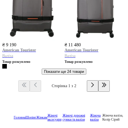
₴ 9 190
₴ 11 480
American Tourister
American Tourister
Валіза
Валіза
Товар розкуплено
Товар розкуплено
Показати ще
24 товари
Сторінка 1 з 2
Жіночі
Жіночі дорожні
Жіноча
Жіноча валіза,
Головна
Шопінг
Жінкам
аксесуари
сумки та валізи
валіза
Колір Сірий