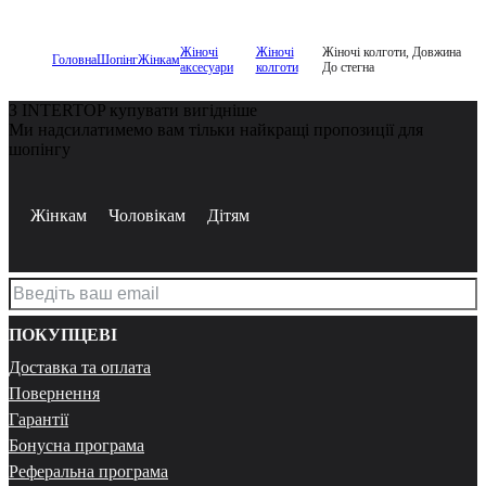
Жіночі
Жіночі
Жіночі колготи, Довжина
Головна
Шопінг
Жінкам
аксесуари
колготи
До стегна
З INTERTOP купувати вигідніше
Ми надсилатимемо вам тільки найкращі пропозиції для
шопінгу
Жінкам
Чоловікам
Дітям
ПОКУПЦЕВІ
Доставка та оплата
Повернення
Гарантії
Бонусна програма
Реферальна програма