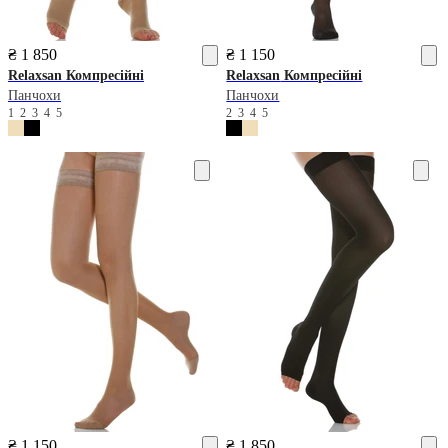
₴ 1 850
₴ 1 150
Relaxsan
Компресійні
Relaxsan
Компресійні
Панчохи
Панчохи
1
2
3
4
5
2
3
4
5
₴ 1 150
₴ 1 850