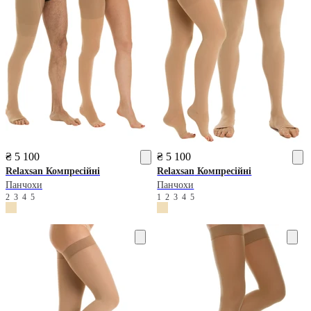
₴ 5 100
₴ 5 100
Relaxsan
Компресійні
Relaxsan
Компресійні
Панчохи
Панчохи
2
3
4
5
1
2
3
4
5