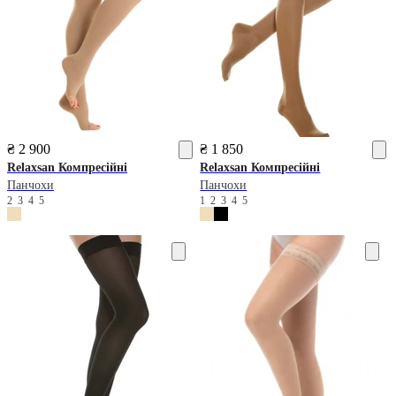
₴ 2 900
₴ 1 850
Relaxsan
Компресійні
Relaxsan
Компресійні
Панчохи
Панчохи
2
3
4
5
1
2
3
4
5