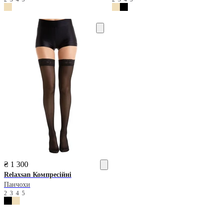
₴ 1 300
Relaxsan
Компресійні
Панчохи
2
3
4
5