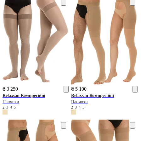
₴ 3 250
₴ 5 100
Relaxsan
Компресійні
Relaxsan
Компресійні
Панчохи
Панчохи
2
3
4
5
2
3
4
5