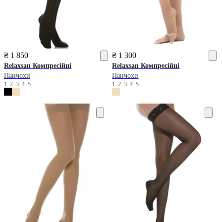
₴ 1 850
₴ 1 300
Relaxsan
Компресійні
Relaxsan
Компресійні
Панчохи
Панчохи
1
2
3
4
5
1
2
3
4
5