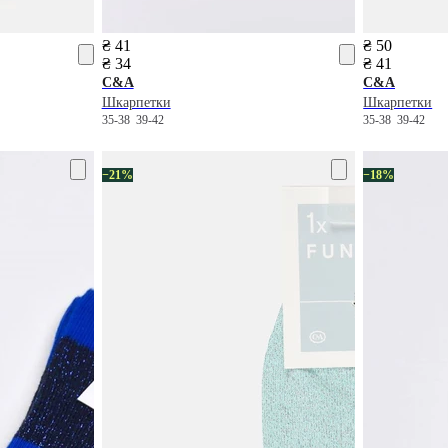
₴ 41
₴ 50
₴ 34
₴ 41
C&A
C&A
Шкарпетки
Шкарпетки
35-38
39-42
35-38
39-42
−21%
−18%