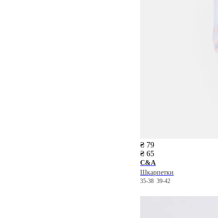
₴ 79
₴ 65
C&A
Шкарпетки
35-38
39-42