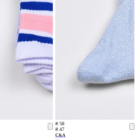
₴ 58
₴ 47
C&A