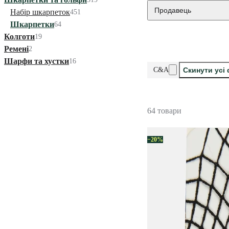
Продавець
Набір шкарпеток
451
Шкарпетки
64
Колготи
19
Ремені
2
Шарфи та хустки
16
C&A
Скинути усі
64 товари
−20%