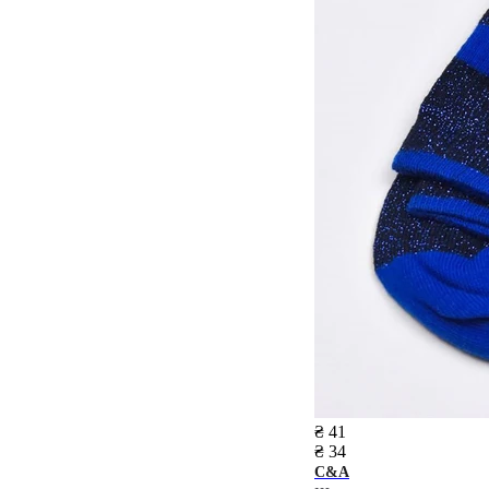
₴ 41
₴ 34
C&A