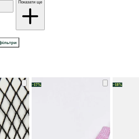
Показати ще
 фільтри
−17%
−18%