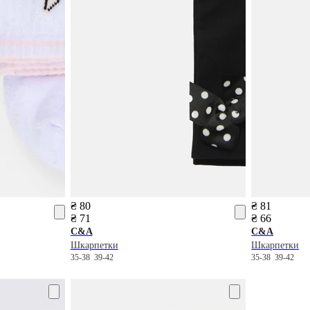
₴ 80
₴ 81
₴ 71
₴ 66
C&A
C&A
Шкарпетки
Шкарпетки
35-38
39-42
35-38
39-42