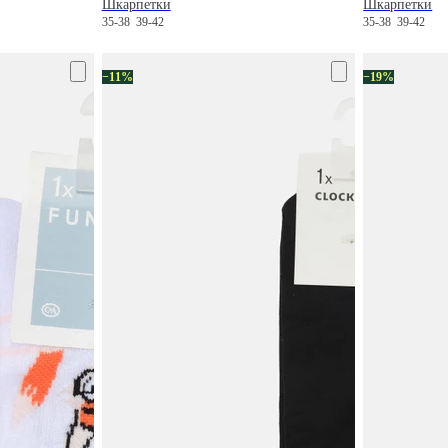
Шкарпетки
Шкарпетки
35-38
39-42
35-38
39-42
−11%
−19%