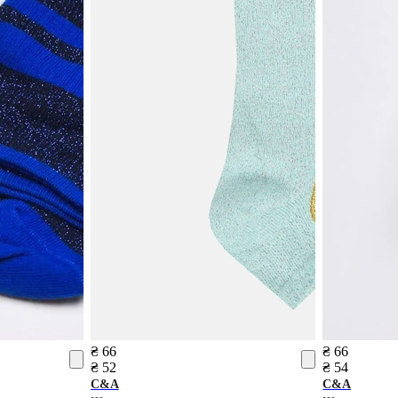
₴ 66
₴ 66
₴ 52
₴ 54
C&A
C&A