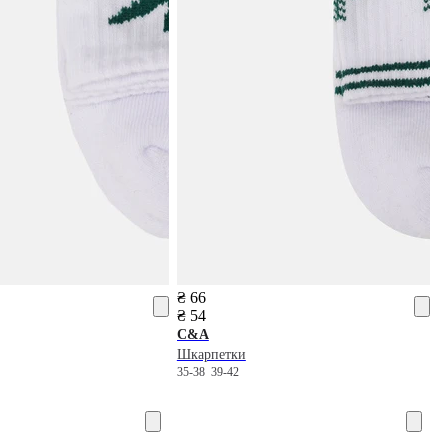
₴ 66
₴ 54
C&A
Шкарпетки
35-38
39-42