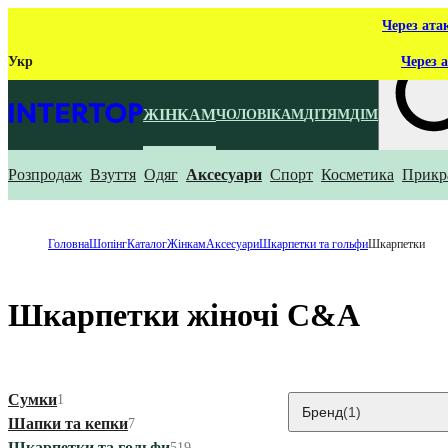
Через ата
Укр
Через а
ЖІНКАМ
ЧОЛОВІКАМ
ДІТЯМ
ДІМ
Розпродаж
Взуття
Одяг
Аксесуари
Спорт
Косметика
Прикр
Що ти ш
Головна
Шопінг
Каталог
Жінкам
Аксесуари
Шкарпетки та гольфи
Шкарпетки
Шкарпетки жіночі C&A
Сумки
1
Бренд
(1)
Шапки та кепки
7
Шкарпетки та гольфи
519