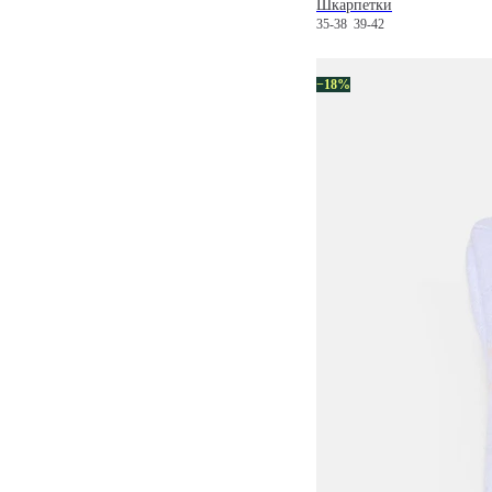
Шкарпетки
35-38
39-42
−18%