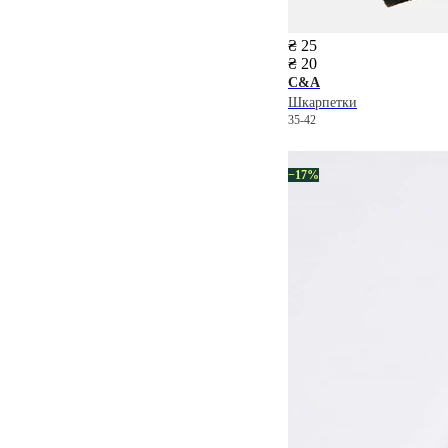
₴ 25
₴ 20
C&A
Шкарпетки
35-42
−17%