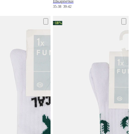
Шкарпетки
35-38
39-42
−18%