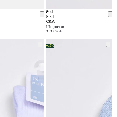
₴ 41
₴ 34
C&A
Шкарпетки
35-38
39-42
−19%