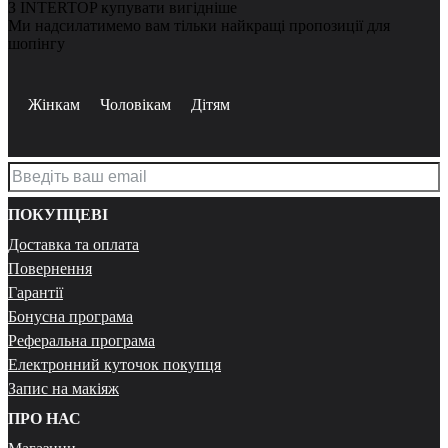
З INTERTOP купувати вигідніше
Ми надсилатимемо вам тільки найкращі пропозиції для
шопінгу
Жінкам
Чоловікам
Дітям
ПОКУПЦЕВІ
Доставка та оплата
Повернення
Гарантії
Бонусна програма
Реферальна програма
Електронний куточок покупця
Запис на макіяж
ПРО НАС