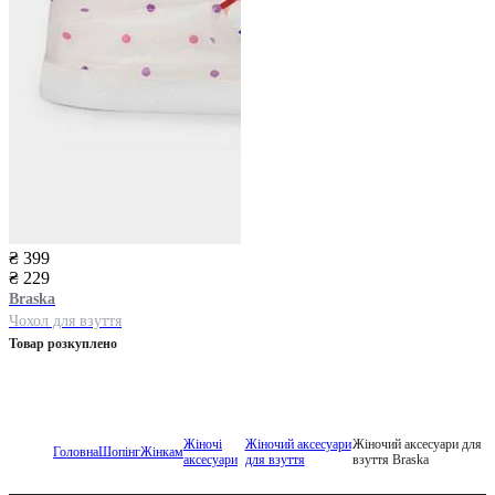
₴ 399
₴ 229
Braska
Чохол для взуття
Товар розкуплено
Жіночі
Жіночий аксесуари
Жіночий аксесуари для
Головна
Шопінг
Жінкам
аксесуари
для взуття
взуття Braska