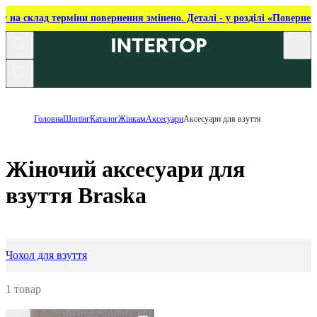
ку на склад терміни повернення змінено. Деталі - у розділі «Повернен
Головна
Шопінг
Каталог
Жінкам
Аксесуари
Аксесуари для взуття
Жіночий аксесуари для
взуття Braska
Чохол для взуття
1 товар