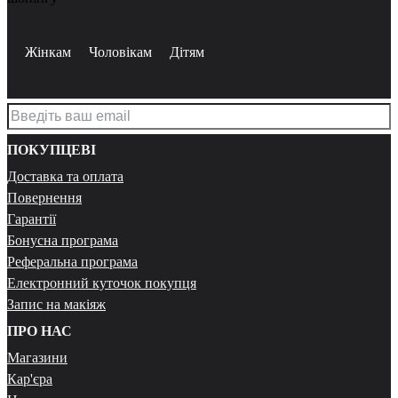
Жінкам
Чоловікам
Дітям
ПОКУПЦЕВІ
Доставка та оплата
Повернення
Гарантії
Бонусна програма
Реферальна програма
Електронний куточок покупця
Запис на макіяж
ПРО НАС
Магазини
Кар'єра