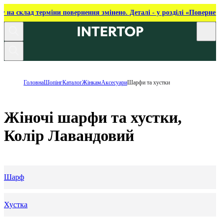
ку на склад терміни повернення змінено. Деталі - у розділі «Повернен
Головна
Шопінг
Каталог
Жінкам
Аксесуари
Шарфи та хустки
Жіночі шарфи та хустки,
Колір Лавандовий
Шарф
Хустка