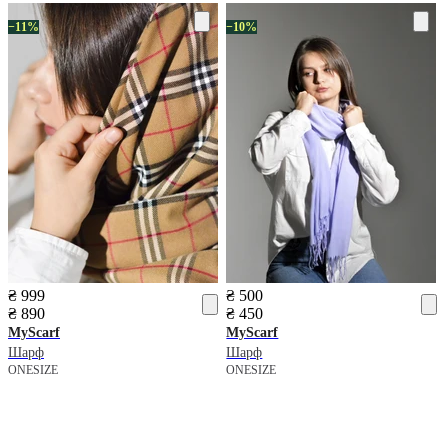
−11%
−10%
₴ 999
₴ 500
₴ 890
₴ 450
MyScarf
MyScarf
Шарф
Шарф
ONESIZE
ONESIZE