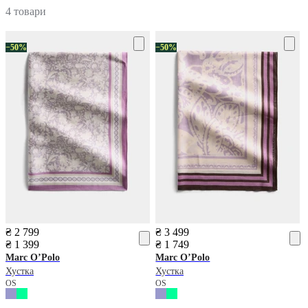
4 товари
−50%
−50%
₴ 2 799
₴ 3 499
₴ 1 399
₴ 1 749
Marc O’Polo
Marc O’Polo
Хустка
Хустка
OS
OS