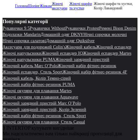
Жіночі
Жіночі шарфи
Жіночі шарфи та хустки,
Головна
Шопінг
Жінкам
аксесуари
та хустки
Колір Лавандовий
Популярні категорії
Рукавички 9.5
Рукавички Without
Рукавички Protest
Ремені Bison Denim
Водолазки Mandarin
Домашній одяг DKNY
Нічні сорочки молочні
Нічні сорочки салатові
Домашній одяг Quiksilver
Аксесуари для подорожей Colin's
Жіночий кабель
Жіночий еспандер
Жіночі напульсники
Жіночий еспандер IQ
Жіночий еспандер Martes
Жіночі напульсники PUMA
Жіночий зарядний пристрій
Жіночий кабель Marc O’Polo
Жіночий набір фітнес-резинок
Жіночий еспандер, Стиль Sport
Жіночий набір фітнес-резинок 4F
Жіночий кабель, Колір Темно-сірий
Жіночий набір фітнес-резинок PUMA
Жіночі окуляри для плавання Martes
Жіночі окуляри для плавання Aquawave
Жіночий зарядний пристрій Marc O’Polo
Жіночий зарядний пристрій, Колір Зелений
Жіночий набір фітнес-резинок, Стиль Sport
Жіночі окуляри для плавання, Стиль Casual
З INTERTOP купувати вигідніше
Ми надсилатимемо вам тільки найкращі пропозиції для
шопінгу