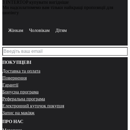
З INTERTOP купувати вигідніше
Ми надсилатимемо вам тільки найкращі пропозиції для
шопінгу
Жінкам
Чоловікам
Дітям
ПОКУПЦЕВІ
Доставка та оплата
Повернення
Гарантії
Бонусна програма
Реферальна програма
Електронний куточок покупця
Запис на макіяж
ПРО НАС