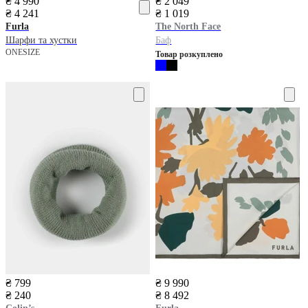
₴ 4 990
₴ 2 049
₴ 4 241
₴ 1 019
Furla
The North Face
Шарфи та хустки
Баф
ONESIZE
Товар розкуплено
₴ 799
₴ 9 990
₴ 240
₴ 8 492