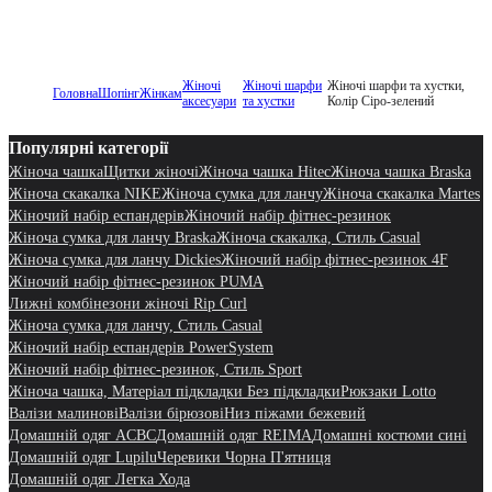
Жіночі
Жіночі шарфи
Жіночі шарфи та хустки,
Головна
Шопінг
Жінкам
аксесуари
та хустки
Колір Сіро-зелений
Популярні категорії
Жіноча чашка
Щитки жіночі
Жіноча чашка Hitec
Жіноча чашка Braska
Жіноча скакалка NIKE
Жіноча сумка для ланчу
Жіноча скакалка Martes
Жіночий набір еспандерів
Жіночий набір фітнес-резинок
Жіноча сумка для ланчу Braska
Жіноча скакалка, Стиль Casual
Жіноча сумка для ланчу Dickies
Жіночий набір фітнес-резинок 4F
Жіночий набір фітнес-резинок PUMA
Лижні комбінезони жіночі Rip Curl
Жіноча сумка для ланчу, Стиль Casual
Жіночий набір еспандерів PowerSystem
Жіночий набір фітнес-резинок, Стиль Sport
Жіноча чашка, Матеріал підкладки Без підкладки
Рюкзаки Lotto
Валізи малинові
Валізи бірюзові
Низ піжами бежевий
Домашній одяг ACBC
Домашній одяг REIMA
Домашні костюми сині
Домашній одяг Lupilu
Черевики Чорна П'ятниця
Домашній одяг Легка Хода