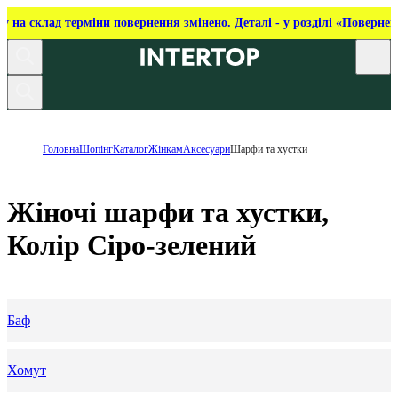
ку на склад терміни повернення змінено. Деталі - у розділі «Повернен
Головна
Шопінг
Каталог
Жінкам
Аксесуари
Шарфи та хустки
Жіночі шарфи та хустки,
Колір Сіро-зелений
Баф
Хомут