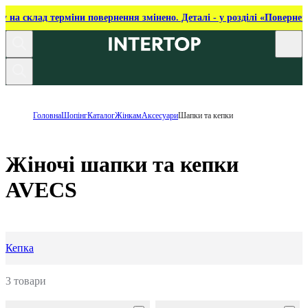
ку на склад терміни повернення змінено. Деталі - у розділі «Повернен
Головна
Шопінг
Каталог
Жінкам
Аксесуари
Шапки та кепки
Жіночі шапки та кепки
AVECS
Кепка
3 товари