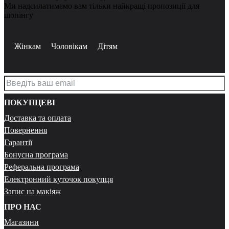
Ми надсилатимемо вам тільки найкращі пропозиції для
шопінгу
Жінкам
Чоловікам
Дітям
ПОКУПЦЕВІ
Доставка та оплата
Повернення
Гарантії
Бонусна програма
Реферальна програма
Електронний куточок покупця
Запис на макіяж
ПРО НАС
Магазини