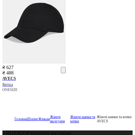
₴ 627
₴ 488
AVECS
Кепка
ONESIZE
Жіночі
Жіночі шапки та
Жіночі шапки та кепки
Головна
Шопінг
Жінкам
аксесуари
кепки
AVECS
З INTERTOP купувати вигідніше