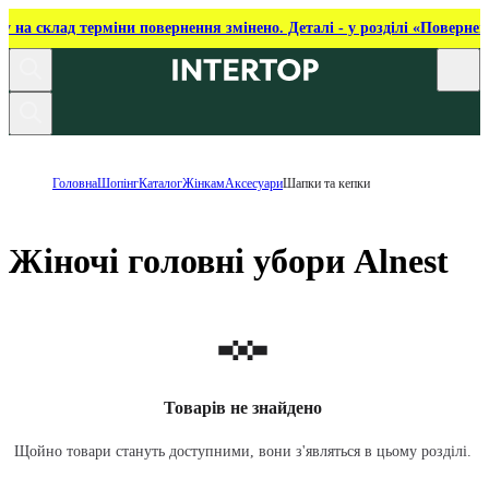
ку на склад терміни повернення змінено. Деталі - у розділі «Повернен
Головна
Шопінг
Каталог
Жінкам
Аксесуари
Шапки та кепки
Жіночі головні убори Alnest
Товарів не знайдено
Щойно товари стануть доступними, вони з'являться в цьому розділі.