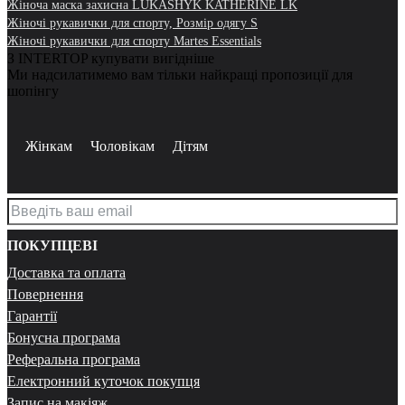
Жіноча маска захисна LUKASHYK KATHERINE LK
Жіночі рукавички для спорту, Розмір одягу S
Жіночі рукавички для спорту Martes Essentials
З INTERTOP купувати вигідніше
Ми надсилатимемо вам тільки найкращі пропозиції для
шопінгу
Жінкам
Чоловікам
Дітям
ПОКУПЦЕВІ
Доставка та оплата
Повернення
Гарантії
Бонусна програма
Реферальна програма
Електронний куточок покупця
Запис на макіяж