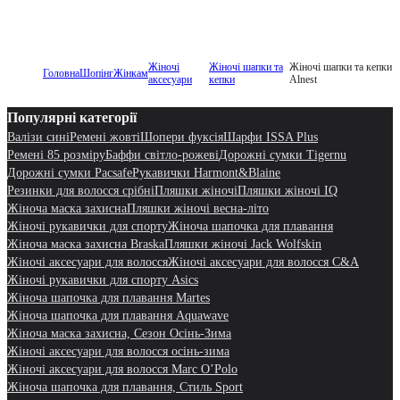
Жіночі
Жіночі шапки та
Жіночі шапки та кепки
Головна
Шопінг
Жінкам
аксесуари
кепки
Alnest
Популярні категорії
Валізи сині
Ремені жовті
Шопери фуксія
Шарфи ISSA Plus
Ремені 85 розміру
Баффи світло-рожеві
Дорожні сумки Tigernu
Дорожні сумки Pacsafe
Рукавички Harmont&Blaine
Резинки для волосся срібні
Пляшки жіночі
Пляшки жіночі IQ
Жіноча маска захисна
Пляшки жіночі весна-літо
Жіночі рукавички для спорту
Жіноча шапочка для плавання
Жіноча маска захисна Braska
Пляшки жіночі Jack Wolfskin
Жіночі аксесуари для волосся
Жіночі аксесуари для волосся C&A
Жіночі рукавички для спорту Asics
Жіноча шапочка для плавання Martes
Жіноча шапочка для плавання Aquawave
Жіноча маска захисна, Сезон Осінь-Зима
Жіночі аксесуари для волосся осінь-зима
Жіночі аксесуари для волосся Marc O’Polo
Жіноча шапочка для плавання, Стиль Sport