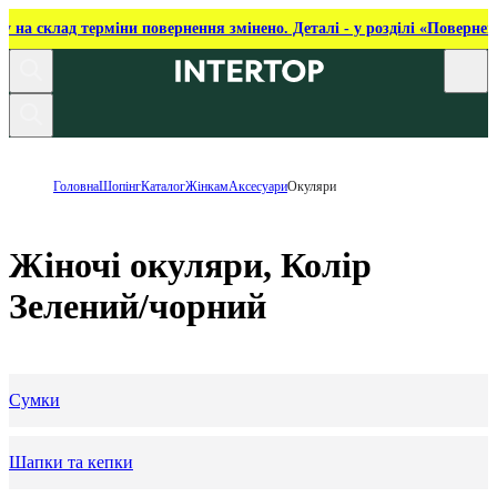
ку на склад терміни повернення змінено. Деталі - у розділі «Повернен
Головна
Шопінг
Каталог
Жінкам
Аксесуари
Окуляри
Жіночі окуляри, Колір
Зелений/чорний
Сумки
Шапки та кепки