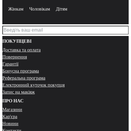
Жінкам
Чоловікам
Дітям
ПОКУПЦЕВІ
Доставка та оплата
Повернення
Гарантії
Бонусна програма
Реферальна програма
Електронний куточок покупця
Запис на макіяж
ПРО НАС
Магазини
Кар'єра
Новини
Контакти