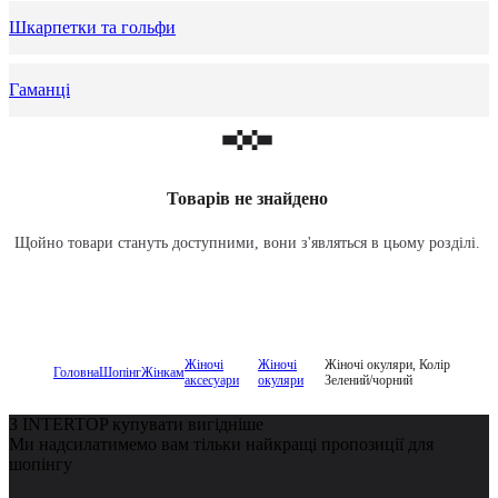
Шкарпетки та гольфи
Гаманці
Товарів не знайдено
Щойно товари стануть доступними, вони з'являться в цьому розділі.
Жіночі
Жіночі
Жіночі окуляри, Колір
Головна
Шопінг
Жінкам
аксесуари
окуляри
Зелений/чорний
З INTERTOP купувати вигідніше
Ми надсилатимемо вам тільки найкращі пропозиції для
шопінгу