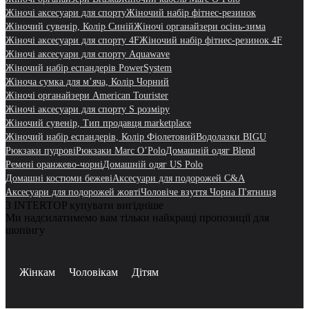
Жіночі аксесуари для спорту
Жіночий набір фітнес-резинок
Жіночий сувенір, Колір Синій
Жіночі органайзери осінь-зима
Жіночі аксесуари для спорту 4F
Жіночий набір фітнес-резинок 4F
Жіночі аксесуари для спорту Aquawave
Жіночий набір еспандерів PowerSystem
Жіноча сумка для мʼяча, Колір Чорний
Жіночі органайзери American Tourister
Жіночі аксесуари для спорту S розміру
Жіночий сувенір, Тип продавця marketplace
Жіночий набір еспандерів, Колір Фіолетовий
Водолазки BIGU
Рюкзаки пудрові
Рюкзаки Marc O’Polo
Домашній одяг Blend
Ремені оранжево-чорні
Домашній одяг US Polo
Домашні костюми бежеві
Аксесуари для подорожей C&A
Аксесуари для подорожей жовті
Чоловіче взуття Чорна П'ятниця
З INTERTOP купувати вигідніше
Ми надсилатимемо вам тільки найкращі пропозиції для
шопінгу
Жінкам
Чоловікам
Дітям