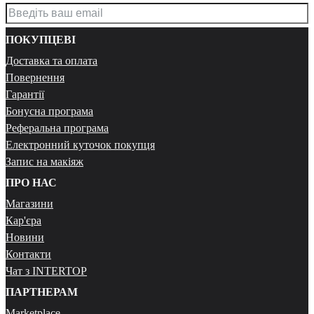
ПОКУПЦЕВІ
Доставка та оплата
Повернення
Гарантії
Бонусна програма
Реферальна програма
Електронний куточок покупця
Запис на макіяж
ПРО НАС
Магазини
Кар'єра
Новини
Контакти
Чат з INTERTOP
ПАРТНЕРАМ
Marketplace