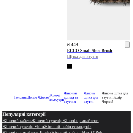
₴ 449
ECCO
Small Shoe Brush
Щітка для взуття
Жіночий
Жіноча
Жіноча щітка для
Жіночі
Головна
Шопінг
Жінкам
догляд за
щітка для
взуття, Колір
аксесуари
взуттям
взуття
Чорний
Популярні категорії
Жіночий кабель
Жіночий сувенір
Жіночі органайзери
Жіночий сувенір Vidro
Жіночий набір еспандерів
Жіночі органайзери Braska
Жіночий кабель Marc O’Polo