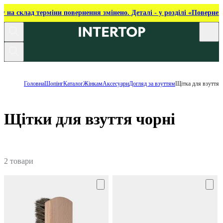
ку на склад терміни повернення змінено. Деталі - у розділі «Повернен
Головна
Шопінг
Каталог
Жінкам
Аксесуари
Догляд за взуттям
Щітка для взуття
Щітки для взуття чорні
2 товари