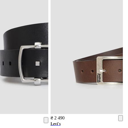
₴ 2 490
Levi's