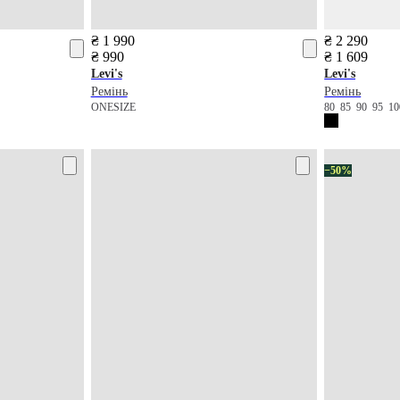
₴ 1 990
₴ 2 290
₴ 990
₴ 1 609
Levi's
Levi's
Ремінь
Ремінь
ONESIZE
80
85
90
95
1
−50%