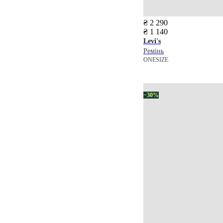
₴ 2 290
₴ 1 140
Levi's
Ремінь
ONESIZE
−30%