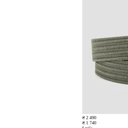
₴ 2 490
₴ 1 740