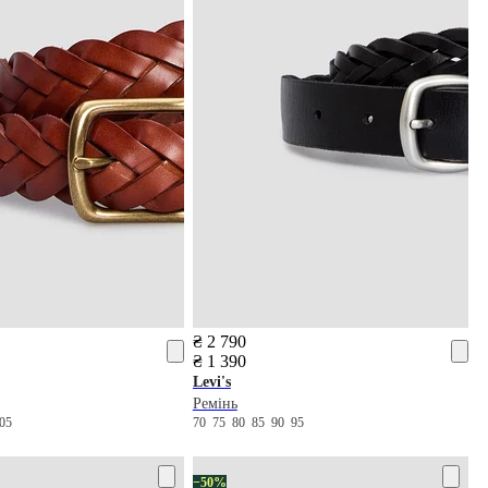
₴ 2 790
₴ 1 390
Levi's
Ремінь
105
70
75
80
85
90
95
−50%