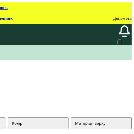
ня».
нення».
Допомога
Колір
Матеріал верху