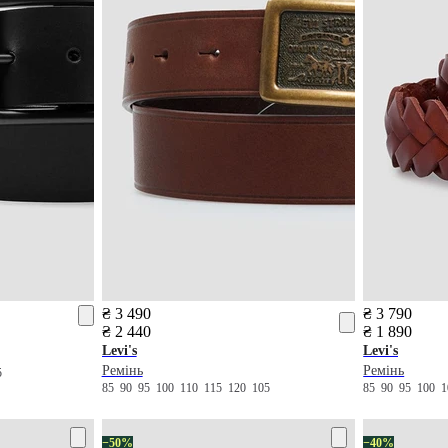
₴ 3 490
₴ 3 790
₴ 2 440
₴ 1 890
Levi's
Levi's
Ремінь
Ремінь
5
85
90
95
100
110
115
120
105
85
90
95
100
−50%
−40%