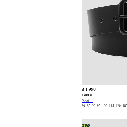
₴ 1 990
Levi's
Ремінь
80
85
90
95
100
115
120
10
−31%