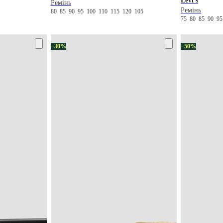
Levi's
Ремінь
Ремінь
80
85
90
95
100
110
115
120
105
75
80
85
90
9
−30%
−50%