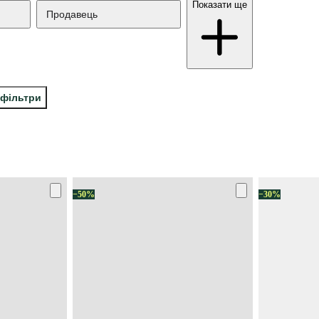
Показати ще
Продавець
 фільтри
−50%
−30%