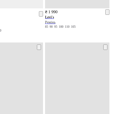
₴ 1 990
Levi's
Ремінь
85
90
95
100
110
105
00