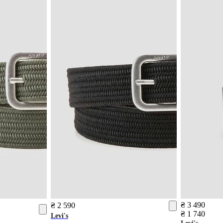
₴ 3 490
₴ 2 590
₴ 1 740
Levi's