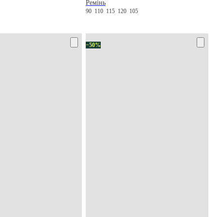
Ремінь
90
110
115
120
105
5
−50%