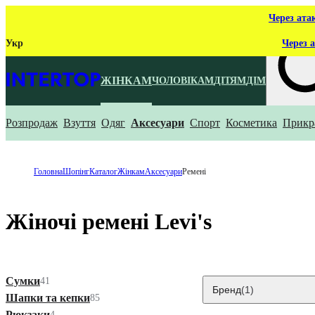
Через ата
Укр
Через а
ЖІНКАМ
ЧОЛОВІКАМ
ДІТЯМ
ДІМ
Розпродаж
Взуття
Одяг
Аксесуари
Спорт
Косметика
Прикр
Що ти ш
Головна
Шопінг
Каталог
Жінкам
Аксесуари
Ремені
Жіночі ремені Levi's
Сумки
41
Бренд
(1)
Шапки та кепки
85
Рюкзаки
4