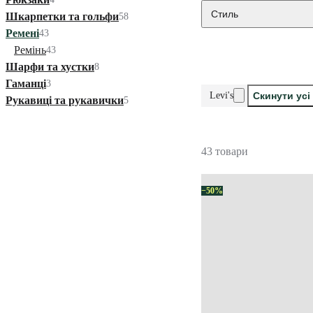
Стиль
Шкарпетки та гольфи
58
Ремені
43
Ремінь
43
Шарфи та хустки
8
Гаманці
3
Levi's
Скинути усі
Рукавиці та рукавички
5
43 товари
−50%