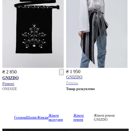
₴ 1 950
₴ 2 850
GNIZDO
GNIZDO
Ремінь
Ремені
ONESIZE
Товар розкуплено
Жіночі
Жіночі
Жіночі ремені
Головна
Шопінг
Жінкам
аксесуари
ремені
GNIZDO