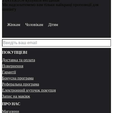
З INTERTOP купувати вигідніше
Ми надсилатимемо вам тільки найкращі пропозиції для
шопінгу
Жінкам
Чоловікам
Дітям
ПОКУПЦЕВІ
Доставка та оплата
Повернення
Гарантії
Бонусна програма
Реферальна програма
Електронний куточок покупця
Запис на макіяж
ПРО НАС
Магазини