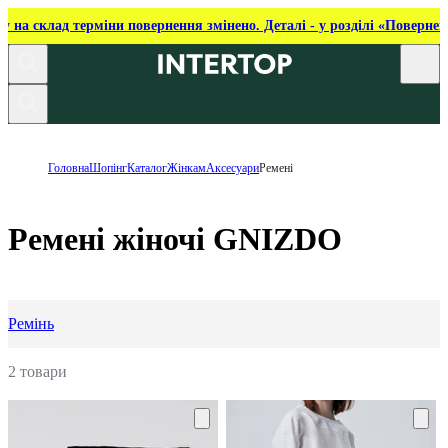
ку на склад терміни повернення змінено. Деталі - у розділі «Повернен
Головна
Шопінг
Каталог
Жінкам
Аксесуари
Ремені
Ремені жіночі GNIZDO
Ремінь
2 товари