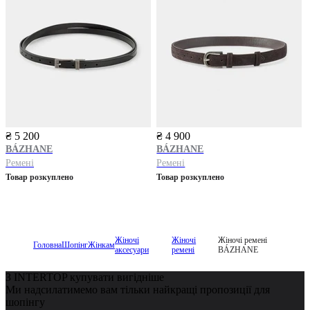
₴ 5 200
₴ 4 900
BÁZHANE
BÁZHANE
Ремені
Ремені
Товар розкуплено
Товар розкуплено
Жіночі
Жіночі
Жіночі ремені
Головна
Шопінг
Жінкам
аксесуари
ремені
BÁZHANE
З INTERTOP купувати вигідніше
Ми надсилатимемо вам тільки найкращі пропозиції для
шопінгу