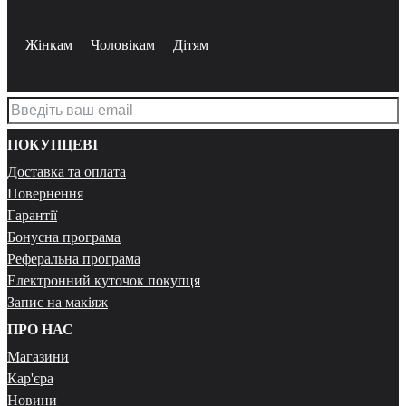
Жінкам
Чоловікам
Дітям
ПОКУПЦЕВІ
Доставка та оплата
Повернення
Гарантії
Бонусна програма
Реферальна програма
Електронний куточок покупця
Запис на макіяж
ПРО НАС
Магазини
Кар'єра
Новини