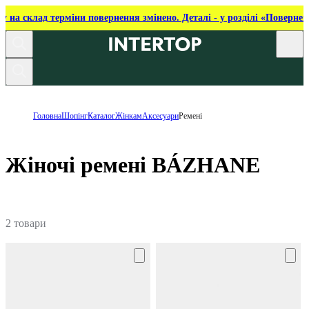
ку на склад терміни повернення змінено. Деталі - у розділі «Повернен
Головна
Шопінг
Каталог
Жінкам
Аксесуари
Ремені
Жіночі ремені BÁZHANE
2 товари