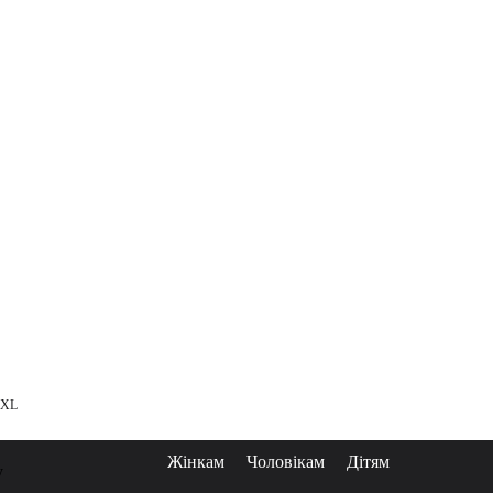
XXL
Жінкам
Чоловікам
Дітям
у