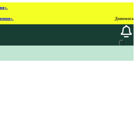
ня».
нення».
Допомога