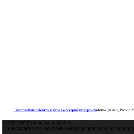
Головна
Шопінг
Жінкам
Жіночі аксесуари
Жіночі ремені
Жіночі ремені, Розмір 
З INTERTOP купувати вигідніше
Ми надсилатимемо вам тільки найкращі пропозиції для шопінг