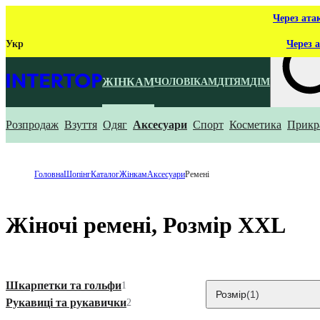
Через ата
Укр
Через а
ЖІНКАМ
ЧОЛОВІКАМ
ДІТЯМ
ДІМ
Розпродаж
Взуття
Одяг
Аксесуари
Спорт
Косметика
Прикр
Що ти ш
Головна
Шопінг
Каталог
Жінкам
Аксесуари
Ремені
Жіночі ремені, Розмір XXL
Шкарпетки та гольфи
1
Розмір
(1)
Рукавиці та рукавички
2