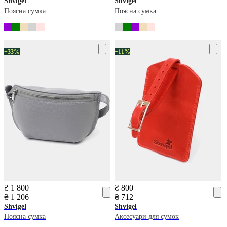
Shvigel
Shvigel
Поясна сумка
Поясна сумка
−33%
−11%
₴ 1 800
₴ 800
₴ 1 206
₴ 712
Shvigel
Shvigel
Поясна сумка
Аксесуари для сумок