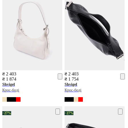
₴ 2 403
₴ 2 403
₴ 1 874
₴ 1 754
Shvigel
Shvigel
Крос-боді
Крос-боді
−27%
−27%