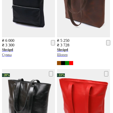
₴ 6 000
₴ 5 250
₴ 3 300
₴ 3 728
Shvigel
Shvigel
Сумка
Шопер
−28%
−33%