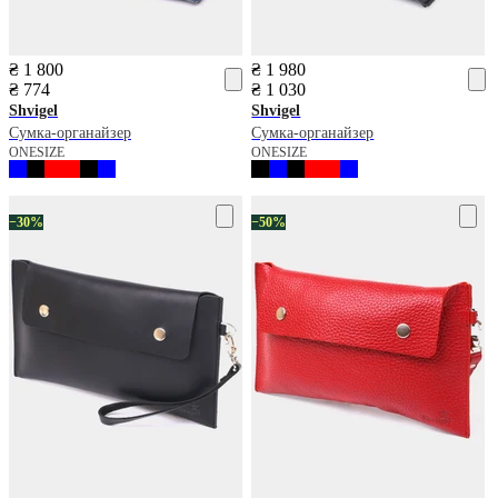
₴ 1 800
₴ 1 980
₴ 774
₴ 1 030
Shvigel
Shvigel
Сумка-органайзер
Сумка-органайзер
ONESIZE
ONESIZE
−30%
−50%