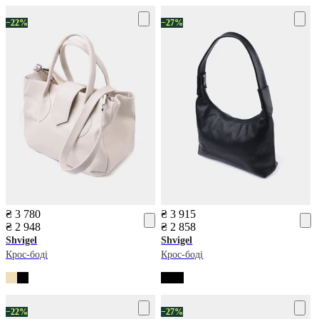
−22%
−27%
₴ 3 780
₴ 3 915
₴ 2 948
₴ 2 858
Shvigel
Shvigel
Крос-боді
Крос-боді
−22%
−27%