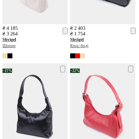
₴ 4 185
₴ 2 403
₴ 3 264
₴ 1 754
Shvigel
Shvigel
Шопер
Крос-боді
−27%
−22%