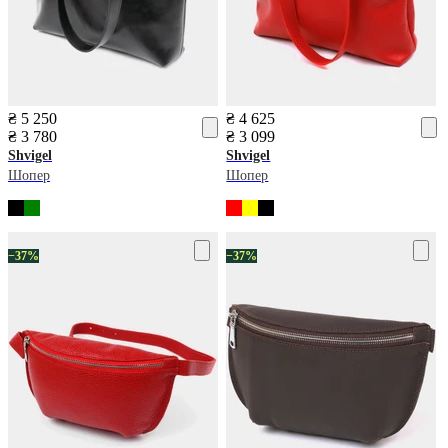
₴ 5 250
₴ 4 625
₴ 3 780
₴ 3 099
Shvigel
Shvigel
Шопер
Шопер
−37%
−37%