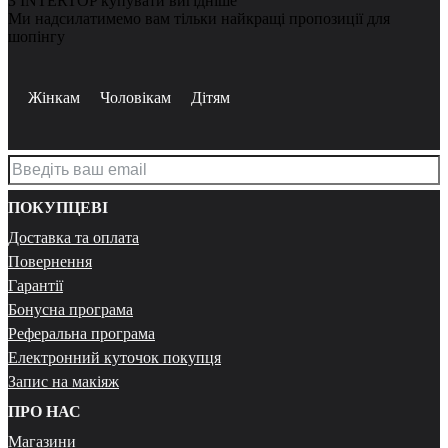
З INTERTOP купувати вигідніше
Ми надсилатимемо вам тільки найкращі пропозиції для
шопінгу
Жінкам
Чоловікам
Дітям
ПОКУПЦЕВІ
Доставка та оплата
Повернення
Гарантії
Бонусна програма
Реферальна програма
Електронний куточок покупця
Запис на макіяж
ПРО НАС
Магазини