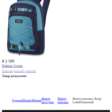
₴ 2 599
Dakine
Grom
Повсякденний рюкзак
Товар розкуплено
Жіночі
Жіночі
Жіночі рюкзаки, Колір
Головна
Шопінг
Жінкам
аксесуари
рюкзаки
Синій/блакитний