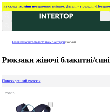
ку на склад терміни повернення змінено. Деталі - у розділі «Повернен
Головна
Шопінг
Каталог
Жінкам
Аксесуари
Рюкзаки
Рюкзаки жіночі блакитні/сині
Повсякденний рюкзак
1 товар