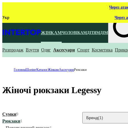
Через ата
Укр
Через а
ЖІНКАМ
ЧОЛОВІКАМ
ДІТЯМ
ДІМ
Розпродаж
Взуття
Одяг
Аксесуари
Спорт
Косметика
Прикр
Що ти ш
Головна
Шопінг
Каталог
Жінкам
Аксесуари
Рюкзаки
Жіночі рюкзаки Legessy
Сумки
9
Бренд
(1)
Рюкзаки
1
Повсякденний рюкзак
1