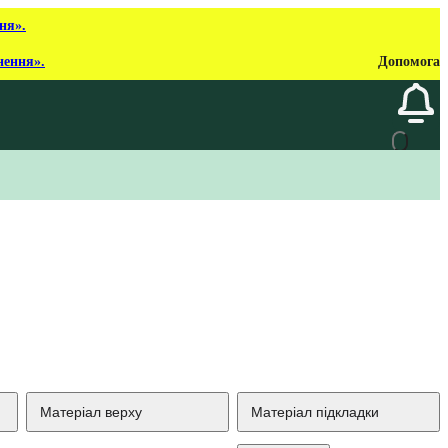
ня».
нення».
Допомога
Матеріал верху
Матеріал підкладки