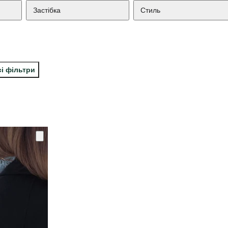
Застібка
Стиль
сі фільтри