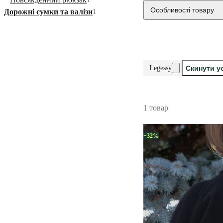
Особливості товару
Дорожні сумки та валізи
1
Legessy
Скинути у
1 товар
−32%