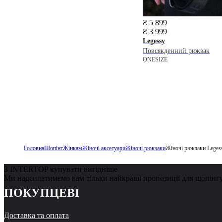
₴ 5 899
₴ 3 999
Legessy
Повсякденний рюкзак
ONESIZE
Головна
Шопінг
Жінкам
Жіночі аксесуари
Жіночі рюкзаки
Жіночі рюкзаки Leges
З INTERTOP купувати вигідніше
Ми надсилатимемо вам тільки найкращі пропозиції для шопінг
ПОКУПЦЕВІ
Доставка та оплата