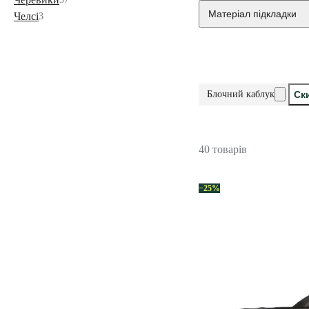
Матеріал підкладки
Челсі
3
Блочний каблук
Ск
40 товарів
−25%