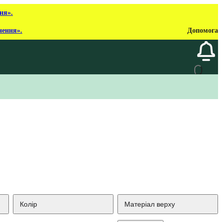
ня».
нення».
Допомога
Колір
Матеріал верху