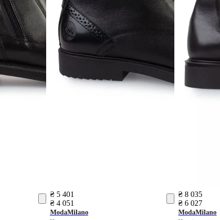
₴ 5 401
₴ 8 035
₴ 4 051
₴ 6 027
ModaMilano
ModaMilano