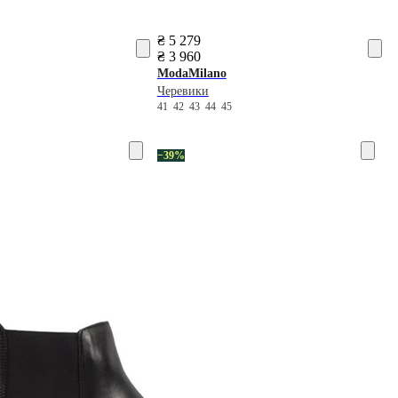
₴ 5 279
₴ 3 960
ModaMilano
Черевики
5
41
42
43
44
45
−39%