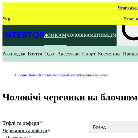
Через ата
Укр
Через а
ЖІНКАМ
ЧОЛОВІКАМ
ДІТЯМ
ДІМ
Розпродаж
Взуття
Одяг
Аксесуари
Спорт
Косметика
Прикр
Що ти ш
Головна
Шопінг
Каталог
Чоловікам
Взуття
Черевики та чоботи
Чоловічі черевики на блочном
Туфлі та лофери
39
Бренд
Черевики та чоботи
40
Черевики
37