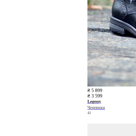
₴ 5 899
₴ 3 599
Legessy
Черевики
41