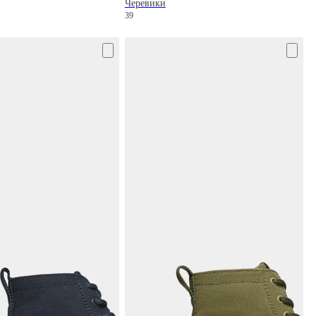
Черевики
5
39