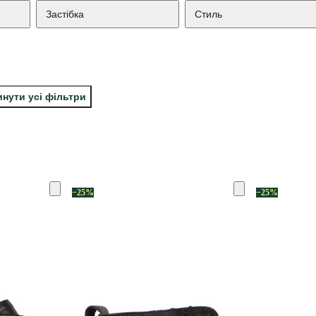
Застібка
Стиль
инути усі фільтри
−25%
−25%