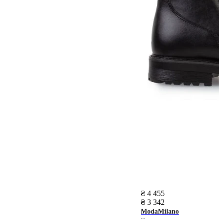
₴ 4 455
₴ 3 342
ModaMilano