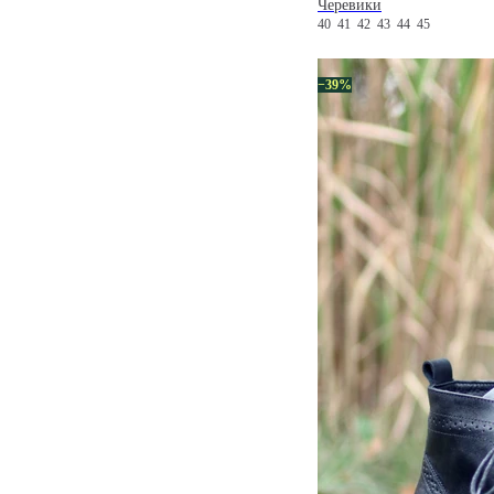
Черевики
40
41
42
43
44
45
−39%