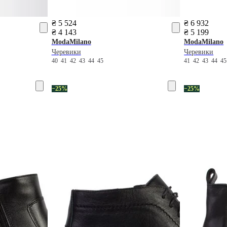
₴ 5 524
₴ 6 932
₴ 4 143
₴ 5 199
ModaMilano
ModaMilano
Черевики
Черевики
40
41
42
43
44
45
41
42
43
44
4
−25%
−25%