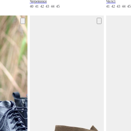
Черевики
Челсі
40
41
42
43
44
45
41
42
43
44
4