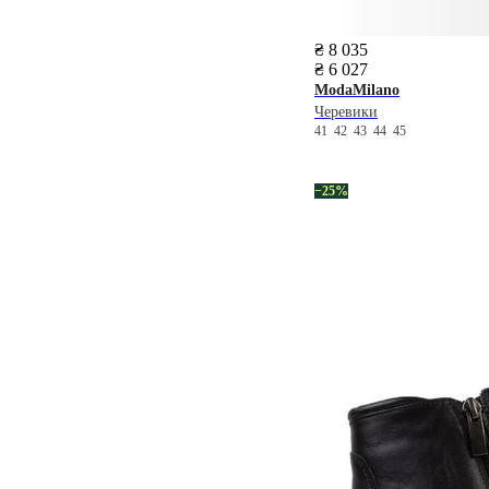
₴ 8 035
₴ 6 027
ModaMilano
Черевики
41
42
43
44
45
−25%