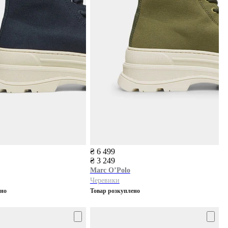
₴ 6 499
₴ 3 249
Marc O’Polo
Черевики
ено
Товар розкуплено