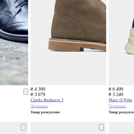
₴ 4 399
₴ 6 499
₴ 3 079
₴ 3 249
Clarks
Bushacre 3
Marc O’Polo
Черевики
Черевики
Товар розкуплено
Товар розкупл