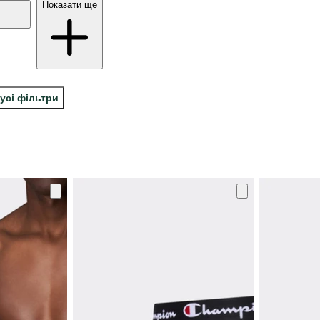
Показати ще
усі фільтри