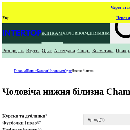
Через ата
Укр
Через а
ЖІНКАМ
ЧОЛОВІКАМ
ДІТЯМ
ДІМ
Розпродаж
Взуття
Одяг
Аксесуари
Спорт
Косметика
Прикр
Що ти ш
Головна
Шопінг
Каталог
Чоловікам
Одяг
Нижня білизна
Чоловіча нижня білизна Cham
Куртки та дублянки
3
Бренд
(1)
Футболки і поло
87
Худі та світшоти
20