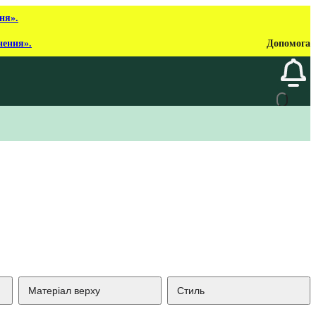
ня».
нення».
Допомога
Матеріал верху
Стиль