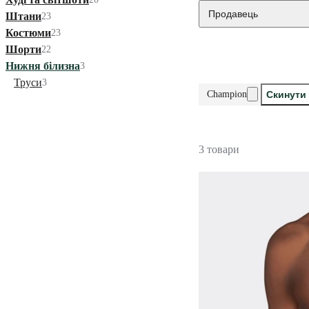
Продавець
Штани
23
Костюми
23
Шорти
22
Нижня білизна
3
Труси
3
Champion
Скинути 
3 товари