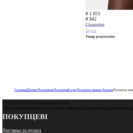
₴ 1 053
₴ 842
Champion
Труси
Товар розкуплено
Головна
Шопінг
Чоловікам
Чоловічий одяг
Чоловіча нижня білизна
Чоловіча ниж
З INTERTOP купувати вигідніше
Ми надсилатимемо вам тільки найкращі пропозиції для шопінг
ПОКУПЦЕВІ
Доставка та оплата