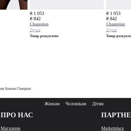
₴ 1 053
₴ 1 053
₴ 842
₴ 842
Champion
Champion
Труси
Труси
Товар розкуплено
Товар розкупл
ня білизна Champion
Жінкам
Чоловікам
Дітям
у
ПРО НАС
ПАРТН
Магазини
Marketplace