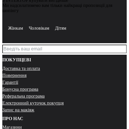
З INTERTOP купувати вигідніше
Ми надсилатимемо вам тільки найкращі пропозиції для
шопінгу
Жінкам
Чоловікам
Дітям
ПОКУПЦЕВІ
Доставка та оплата
Повернення
Гарантії
Бонусна програма
Реферальна програма
Електронний куточок покупця
Запис на макіяж
ПРО НАС
Магазини