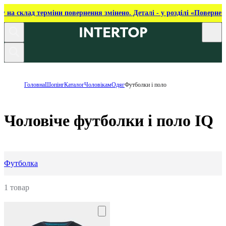
ку на склад терміни повернення змінено. Деталі - у розділі «Повернен
Головна
Шопінг
Каталог
Чоловікам
Одяг
Футболки і поло
Чоловіче футболки і поло IQ
Футболка
1 товар