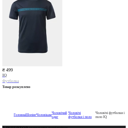
₴ 499
IQ
Футболка
Товар розкуплено
Чоловічий
Чоловічі
Чоловічі футболки і
Головна
Шопінг
Чоловікам
одяг
футболки і поло
поло IQ