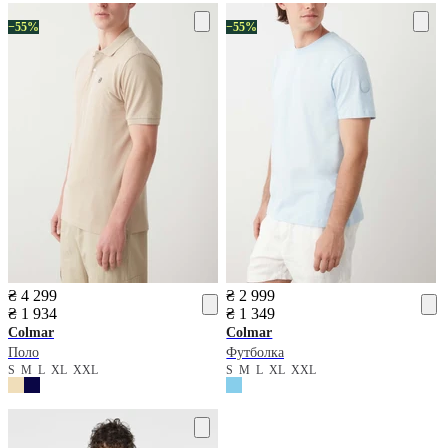
−55%
−55%
₴ 4 299
₴ 2 999
₴ 1 934
₴ 1 349
Colmar
Colmar
Поло
Футболка
S
M
L
XL
XXL
S
M
L
XL
XXL