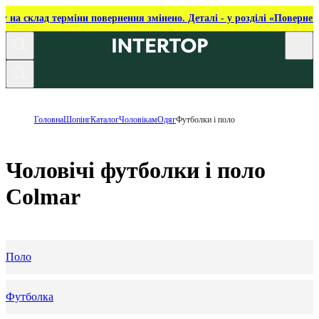
ку на склад терміни повернення змінено. Деталі - у розділі «Повернен
Головна
Шопінг
Каталог
Чоловікам
Одяг
Футболки і поло
Чоловічі футболки і поло
Colmar
Поло
Футболка