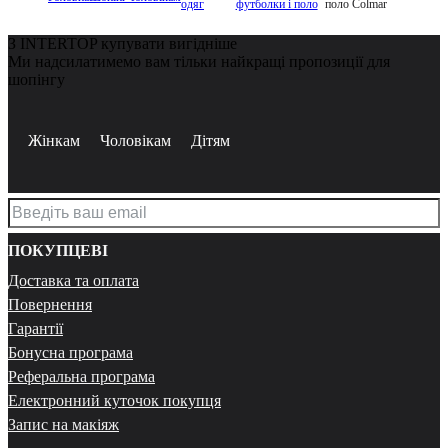
одяг
футболки і поло
поло Colmar
З INTERTOP купувати вигідніше
Ми надсилатимемо вам тільки найкращі пропозиції для
шопінгу
Жінкам
Чоловікам
Дітям
ПОКУПЦЕВІ
Доставка та оплата
Повернення
Гарантії
Бонусна програма
Реферальна програма
Електронний куточок покупця
Запис на макіяж