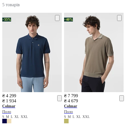
5 товарів
−55%
−40%
₴ 4 299
₴ 7 799
₴ 1 934
₴ 4 679
Colmar
Colmar
Поло
Поло
S
M
L
XL
XXL
S
M
L
XL
XXL