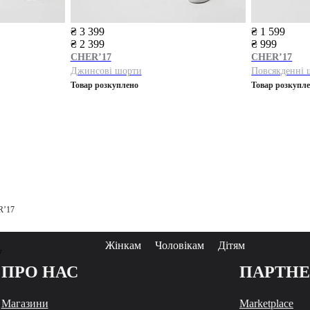
₴ 3 399
₴ 1 599
₴ 2 399
₴ 999
CHER’17
CHER’17
Джинсові шорти
Повсякденні 
Товар розкуплено
Товар розкупл
R’17
Жінкам
Чоловікам
Дітям
у
ПРО НАС
ПАРТН
Магазини
Marketplace