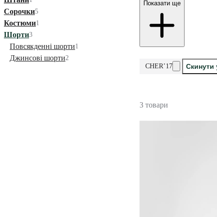
Показати ще
Сорочки
5
Костюми
1
Шорти
3
Повсякденні шорти
1
Джинсові шорти
2
CHER’17
Скинути 
3 товари