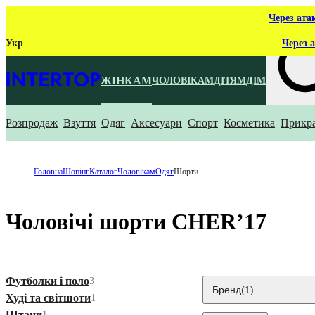
Через ата
Укр
Через а
ЖІНКАМ
ЧОЛОВІКАМ
ДІТЯМ
ДІМ
Розпродаж
Взуття
Одяг
Аксесуари
Спорт
Косметика
Прикр
Що ти ш
Головна
Шопінг
Каталог
Чоловікам
Одяг
Шорти
Чоловічі шорти CHER’17
Футболки і поло
3
Бренд
(1)
Худі та світшоти
1
Штани
1