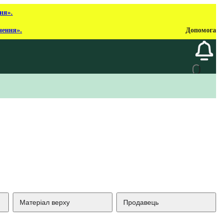
ня».
нення».
Допомога
Матеріал верху
Продавець