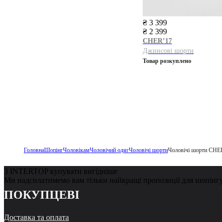
₴ 3 399
₴ 2 399
CHER’17
Джинсові шорти
Товар розкуплено
Головна
Шопінг
Чоловікам
Чоловічий одяг
Чоловічі шорти
Чоловічі шорти CHE
З INTERTOP купувати вигідніше
Ми надсилатимемо вам тільки найкращі пропозиції для шопінг
ПОКУПЦЕВІ
Доставка та оплата