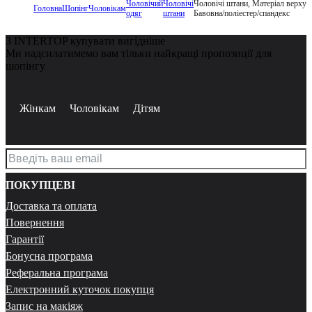
Чоловічий
Чоловічі
Чоловічі штани, Матеріал верху
Головна
Шопінг
Чоловікам
одяг
штани
Бавовна/поліестер/спандекс
З INTERTOP купувати вигідніше
Ми надсилатимемо вам тільки найкращі пропозиції для
шопінгу
Жінкам
Чоловікам
Дітям
ПОКУПЦЕВІ
Доставка та оплата
Повернення
Гарантії
Бонусна програма
Реферальна програма
Електронний куточок покупця
Запис на макіяж