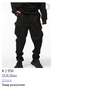
₴ 2 950
TUR
Нокс
Штани
Товар розкуплено