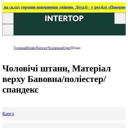
ку на склад терміни повернення змінено. Деталі - у розділі «Повернен
Головна
Шопінг
Каталог
Чоловікам
Одяг
Штани
Чоловічі штани, Матеріал
верху Бавовна/поліестер/
спандекс
Карго