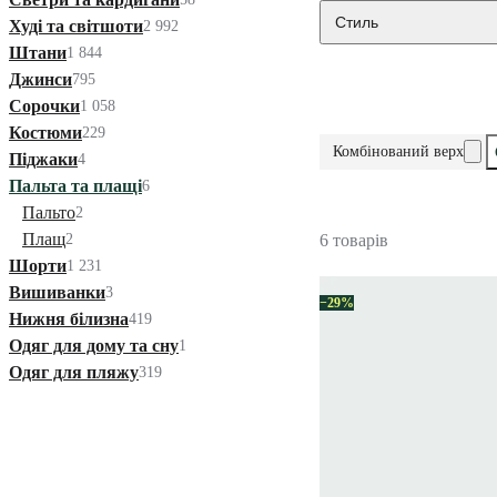
Стиль
Худі та світшоти
2 992
Штани
1 844
Джинси
795
Сорочки
1 058
Костюми
229
Комбінований верх
Піджаки
4
Пальта та плащі
6
Пальто
2
Плащ
2
6 товарів
Шорти
1 231
Вишиванки
3
−29%
Нижня білизна
419
Одяг для дому та сну
1
Одяг для пляжу
319