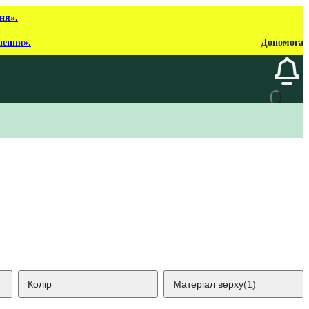
ня».
нення».
Допомога
Колір
Матеріал верху
(1)