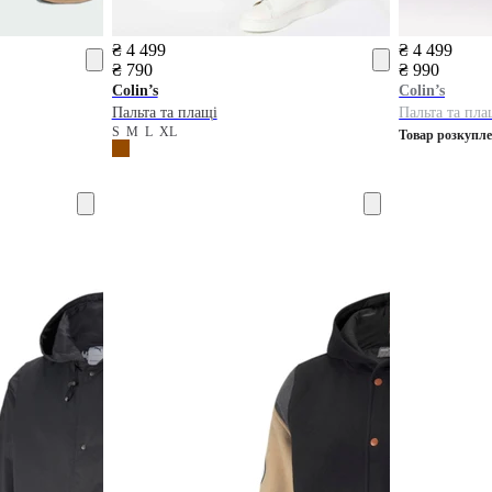
₴ 4 499
₴ 4 499
₴ 790
₴ 990
Colin’s
Colin’s
Пальта та плащі
Пальта та пла
S
M
L
XL
Товар розкупл