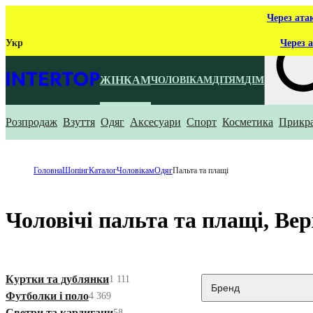
Через ата
Укр
Через а
ЖІНКАМ
ЧОЛОВІКАМ
ДІТЯМ
ДІМ
Розпродаж
Взуття
Одяг
Аксесуари
Спорт
Косметика
Прикр
Що ти ш
Головна
Шопінг
Каталог
Чоловікам
Одяг
Пальта та плащі
Чоловічі пальта та плащі, Ве
Куртки та дублянки
1 111
Бренд
Футболки і поло
4 369
Светри та кардигани
58