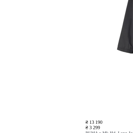
₴ 13 190
₴ 3 299