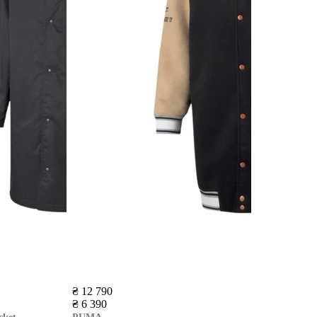
₴ 12 790
₴ 6 390