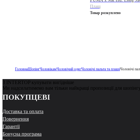
PUMA
x Mk Hd. Long Ja
Плащ
Товар розкуплено
Головна
Шопінг
Чоловікам
Чоловічий одяг
Чоловічі пальта та плащі
Чоловічі пал
З INTERTOP купувати вигідніше
Ми надсилатимемо вам тільки найкращі пропозиції для шопінг
ПОКУПЦЕВІ
Доставка та оплата
Повернення
Гарантії
Бонусна програма