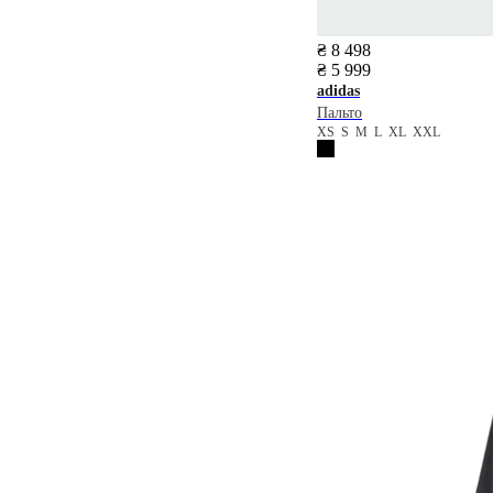
₴ 8 498
₴ 5 999
adidas
Пальто
XS
S
M
L
XL
XXL