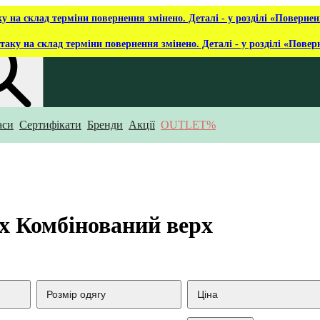
ку на склад терміни повернення змінено. Деталі - у розділі «Повернен
таку на склад терміни повернення змінено. Деталі - у розділі «Повер
аси
Сертифікати
Бренди
Акції
OUTLET%
укаєш?
рх Комбінований верх
Розмір одягу
Ціна