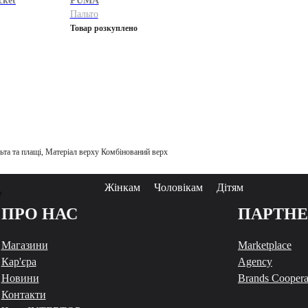
cket
PUMA
Пальто
Товар розкуплено
ьта та плащі, Матеріал верху Комбінований верх
Жінкам
Чоловікам
Дітям
у
ПРО НАС
ПАРТН
Магазини
Marketplace
Кар'єра
Agency
Новини
Brands Coopera
Контакти