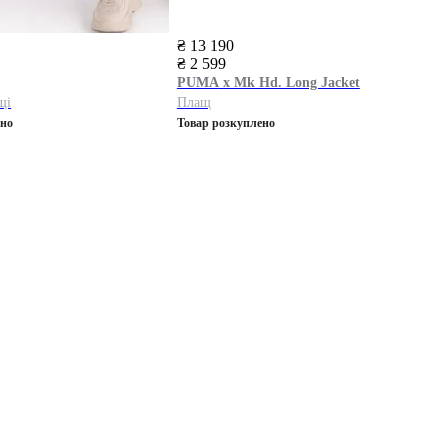
₴ 13 190
₴ 2 599
PUMA
x Mk Hd. Long Jacket
щі
Плащ
ено
Товар розкуплено