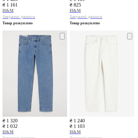
₴ 1 161
₴ 825
H&M
H&M
Завужені джинси
Завужені джинси
Товар розкуплено
Товар розкуплено
₴ 1 320
₴ 1 240
₴ 1 032
₴ 1 103
H&M
H&M