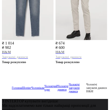
₴ 1 014
₴ 674
₴ 902
₴ 600
H&M
H&M
Завужені джинси
Завужені джинси
Товар розкуплено
Товар розкуплено
Чоловічі
Чоловічі
Чоловічий
Чоловічі
Головна
Шопінг
Чоловікам
завужені
завужені джинси
одяг
джинси
джинси
H&M
З INTERTOP купувати вигідніше
Ми надсилатимемо вам тільки найкращі пропозиції для
шопінгу