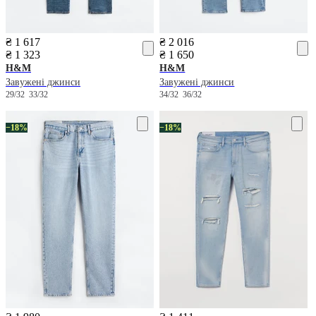
₴ 1 617
₴ 2 016
₴ 1 323
₴ 1 650
H&M
H&M
Завужені джинси
Завужені джинси
29/32
33/32
34/32
36/32
−18%
−18%