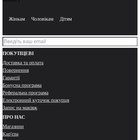
Жінкам
Чоловікам
Дітям
ПОКУПЦЕВІ
Доставка та оплата
Повернення
Гарантії
Бонусна програма
Реферальна програма
Електронний куточок покупця
Запис на макіяж
ПРО НАС
Магазини
Кар'єра