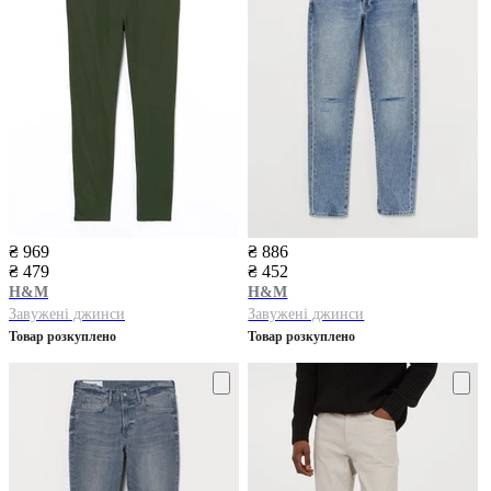
₴ 969
₴ 886
₴ 479
₴ 452
H&M
H&M
Завужені джинси
Завужені джинси
Товар розкуплено
Товар розкуплено