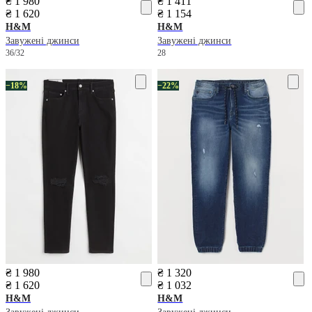
₴ 1 980
₴ 1 411
₴ 1 620
₴ 1 154
H&M
H&M
Завужені джинси
Завужені джинси
36/32
28
−18%
−22%
₴ 1 980
₴ 1 320
₴ 1 620
₴ 1 032
H&M
H&M