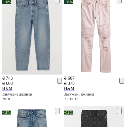
−18%
−38%
₴ 743
₴ 607
₴ 608
₴ 375
H&M
H&M
Завужені джинси
Завужені джинси
28/30
28
30
32
−18%
−18%