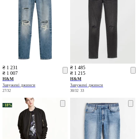
₴ 1 231
₴ 1 485
₴ 1 007
₴ 1 215
H&M
H&M
Завужені джинси
Завужені джинси
27/32
30/32
33
−18%