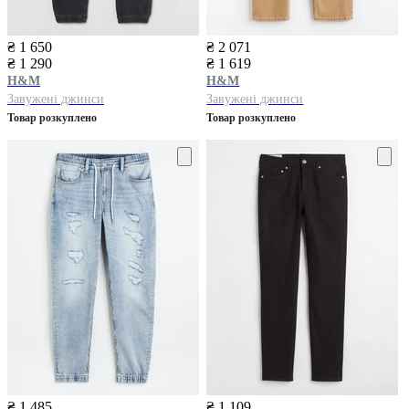
₴ 1 650
₴ 2 071
₴ 1 290
₴ 1 619
H&M
H&M
Завужені джинси
Завужені джинси
Товар розкуплено
Товар розкуплено
₴ 1 485
₴ 1 109