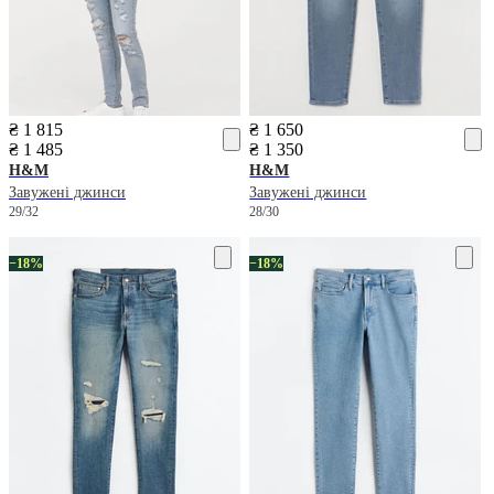
₴ 1 815
₴ 1 650
₴ 1 485
₴ 1 350
H&M
H&M
Завужені джинси
Завужені джинси
29/32
28/30
−18%
−18%