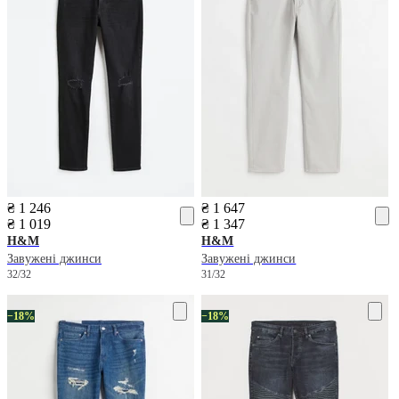
₴ 1 246
₴ 1 647
₴ 1 019
₴ 1 347
H&M
H&M
Завужені джинси
Завужені джинси
32/32
31/32
−18%
−18%