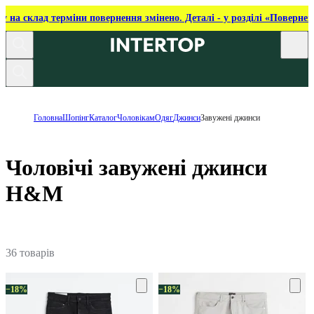
ку на склад терміни повернення змінено. Деталі - у розділі «Повернен
Головна
Шопінг
Каталог
Чоловікам
Одяг
Джинси
Завужені джинси
Чоловічі завужені джинси
H&M
36 товарів
−18%
−18%