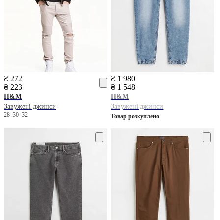
₴ 272
₴ 1 980
₴ 223
₴ 1 548
H&M
H&M
Завужені джинси
Завужені джинси
28
30
32
Товар розкуплено