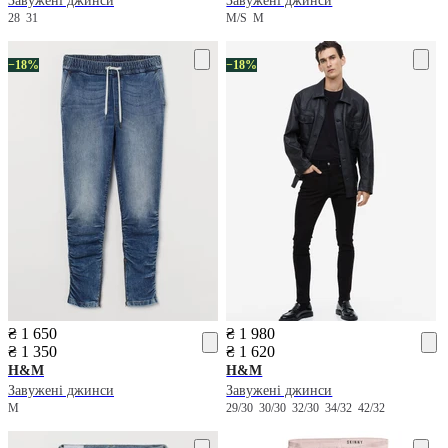
Завужені джинси
Завужені джинси
28
31
M/S
M
−18%
−18%
₴ 1 650
₴ 1 980
₴ 1 350
₴ 1 620
H&M
H&M
Завужені джинси
Завужені джинси
M
29/30
30/30
32/30
34/32
42/32