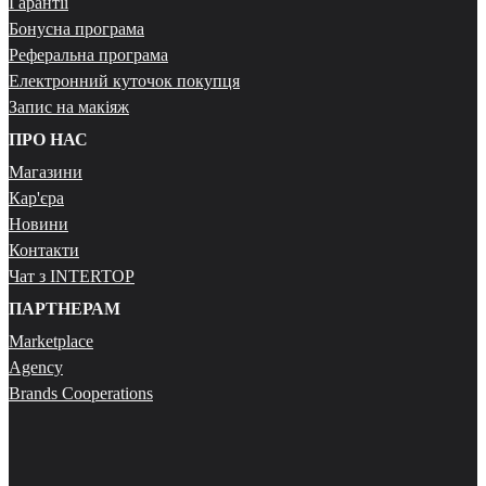
Гарантії
Бонусна програма
Реферальна програма
Електронний куточок покупця
Запис на макіяж
ПРО НАС
Магазини
Кар'єра
Новини
Контакти
Чат з INTERTOP
ПАРТНЕРАМ
Marketplace
Agency
Brands Cooperations