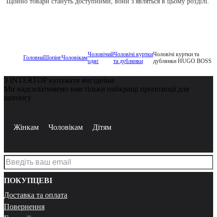
Щойно товари стануть доступними, вони з'являться в цьому розділі.
Чоловічий
Чоловічі куртки
Чоловічі куртки та
Головна
Шопінг
Чоловікам
одяг
та дублянки
дублянки HUGO BOSS
З INTERTOP купувати вигідніше
Ми надсилатимемо вам тільки найкращі пропозиції для
шопінгу
Жінкам
Чоловікам
Дітям
ПОКУПЦЕВІ
Доставка та оплата
Повернення