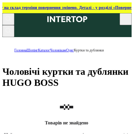
ку на склад терміни повернення змінено. Деталі - у розділі «Повернен
Головна
Шопінг
Каталог
Чоловікам
Одяг
Куртки та дублянки
Чоловічі куртки та дублянки
HUGO BOSS
Товарів не знайдено