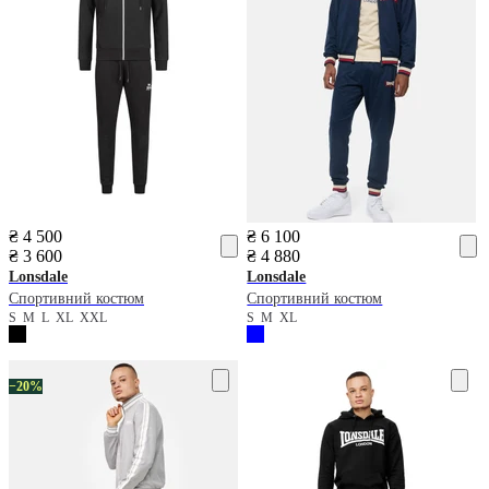
₴ 4 500
₴ 6 100
₴ 3 600
₴ 4 880
Lonsdale
Lonsdale
Спортивний костюм
Спортивний костюм
S
M
L
XL
XXL
S
M
XL
−20%