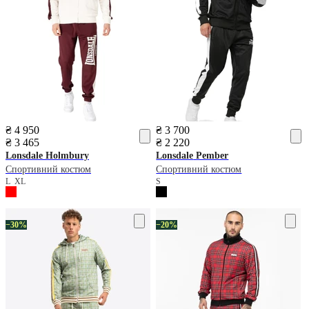
₴ 4 950
₴ 3 700
₴ 3 465
₴ 2 220
Lonsdale
Holmbury
Lonsdale
Pember
Спортивний костюм
Спортивний костюм
L
XL
S
−30%
−20%