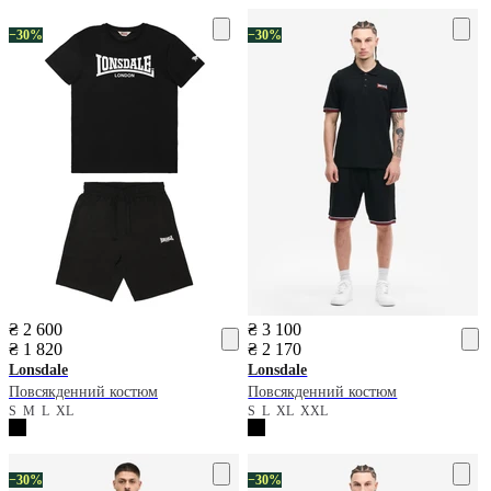
−30%
−30%
₴ 2 600
₴ 3 100
₴ 1 820
₴ 2 170
Lonsdale
Lonsdale
Повсякденний костюм
Повсякденний костюм
S
M
L
XL
S
L
XL
XXL
−30%
−30%