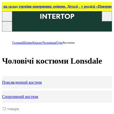
ку на склад терміни повернення змінено. Деталі - у розділі «Повернен
Головна
Шопінг
Каталог
Чоловікам
Одяг
Костюми
Чоловічі костюми Lonsdale
Повсякденний костюм
Спортивний костюм
72 товари