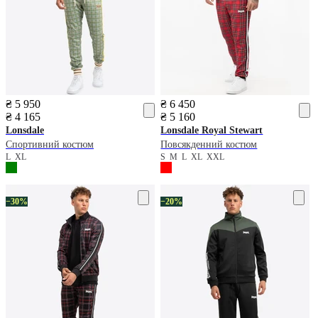
₴ 5 950
₴ 6 450
₴ 4 165
₴ 5 160
Lonsdale
Lonsdale
Royal Stewart
Спортивний костюм
Повсякденний костюм
L
XL
S
M
L
XL
XXL
−30%
−20%