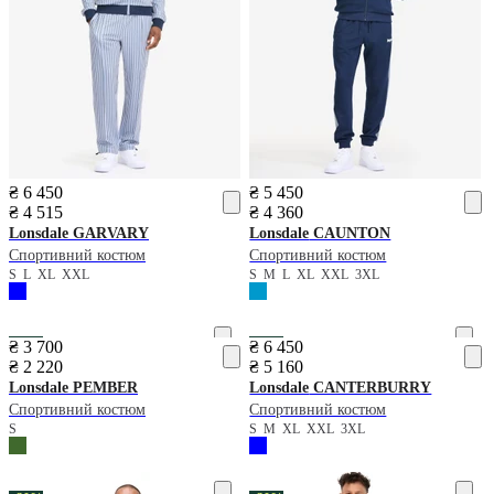
₴ 6 450
₴ 5 450
₴ 4 515
₴ 4 360
Lonsdale
GARVARY
Lonsdale
CAUNTON
Спортивний костюм
Спортивний костюм
S
L
XL
XXL
S
M
L
XL
XXL
3XL
−40%
−20%
₴ 3 700
₴ 6 450
₴ 2 220
₴ 5 160
Lonsdale
PEMBER
Lonsdale
CANTERBURRY
Спортивний костюм
Спортивний костюм
S
S
M
XL
XXL
3XL