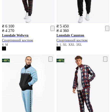
₴ 6 100
₴ 5 450
₴ 4 270
₴ 4 360
Lonsdale
Welwyn
Lonsdale
Caunton
Спортивний костюм
Спортивний костюм
S
M
S
L
XL
XXL
3XL
−40%
−40%