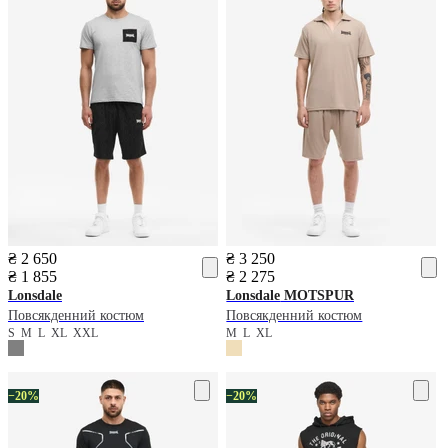
₴ 2 650
₴ 3 250
₴ 1 855
₴ 2 275
Lonsdale
Lonsdale
MOTSPUR
Повсякденний костюм
Повсякденний костюм
S
M
L
XL
XXL
M
L
XL
−20%
−20%