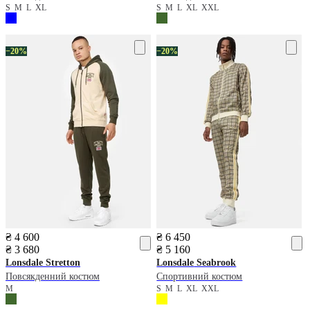
S
M
L
XL
S
M
L
XL
XXL
−20%
−20%
₴ 4 600
₴ 6 450
₴ 3 680
₴ 5 160
Lonsdale
Stretton
Lonsdale
Seabrook
Повсякденний костюм
Спортивний костюм
M
S
M
L
XL
XXL