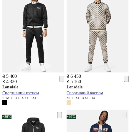
₴ 5 400
₴ 6 450
₴ 4 320
₴ 5 160
Lonsdale
Lonsdale
Спортивний костюм
Спортивний костюм
S
M
L
XL
XXL
3XL
M
L
XL
XXL
3XL
−20%
−20%