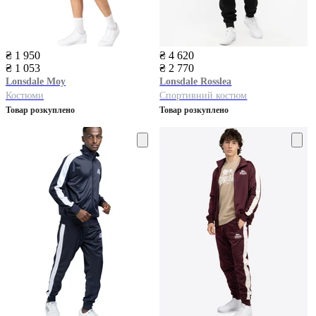
₴ 1 950
₴ 4 620
₴ 1 053
₴ 2 770
Lonsdale
Moy
Lonsdale
Rosslea
Костюми
Спортивний костюм
Товар розкуплено
Товар розкуплено