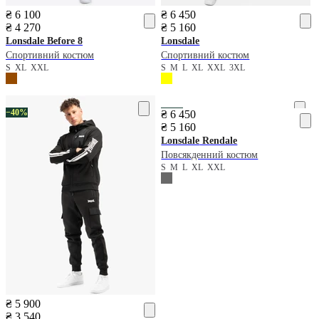
₴ 6 100
₴ 6 450
₴ 4 270
₴ 5 160
Lonsdale
Before 8
Lonsdale
Спортивний костюм
Спортивний костюм
S
XL
XXL
S
M
L
XL
XXL
3XL
−40%
−20%
₴ 6 450
₴ 5 160
Lonsdale
Rendale
Повсякденний костюм
S
M
L
XL
XXL
₴ 5 900
₴ 3 540