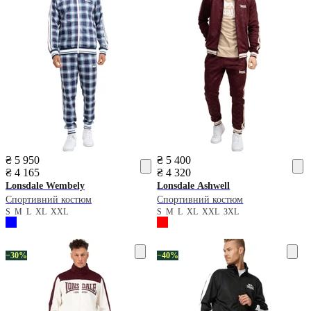
₴ 5 950
₴ 5 400
₴ 4 165
₴ 4 320
Lonsdale
Wembely
Lonsdale
Ashwell
Спортивний костюм
Спортивний костюм
S
M
L
XL
XXL
S
M
L
XL
XXL
3XL
−30%
−40%