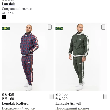
Lonsdale
Спортивний костюм
XL
XXL
−20%
−20%
₴ 6 450
₴ 5 400
₴ 5 160
₴ 4 320
Lonsdale
Redford
Lonsdale
Ashwell
Повсякденний костюм
Повсякденний костюм