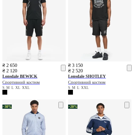
₴ 2 650
₴ 3 150
₴ 2 120
₴ 2 520
Lonsdale
BEWICK
Lonsdale
SHOTLEY
Спортивний костюм
Спортивний костюм
S
M
L
XL
XXL
S
M
L
XXL
−30%
−20%