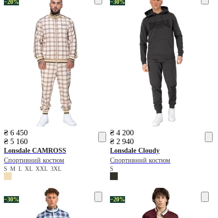
−20%
−30%
₴ 6 450
₴ 4 200
₴ 5 160
₴ 2 940
Lonsdale
CAMROSS
Lonsdale
Cloudy
Спортивний костюм
Спортивний костюм
S
M
L
XL
XXL
3XL
S
−30%
−20%