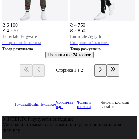
₴ 6 100
₴ 4 750
₴ 4 270
₴ 2 850
Lonsdale
Edgware
Lonsdale
Agrylli
Спортивний костюм
Спортивний костюм
Товар розкуплено
Товар розкуплено
Показати ще
24 товари
Сторінка 1 з 2
Чоловічий
Чоловічі
Чоловічі костюми
Головна
Шопінг
Чоловікам
одяг
костюми
Lonsdale
З INTERTOP купувати вигідніше
Ми надсилатимемо вам тільки найкращі пропозиції для
шопінгу