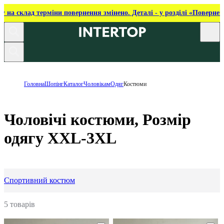
ку на склад терміни повернення змінено. Деталі - у розділі «Повернен
Головна
Шопінг
Каталог
Чоловікам
Одяг
Костюми
Чоловічі костюми, Розмір
одягу XXL-3XL
Спортивний костюм
5 товарів