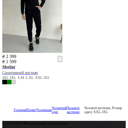
₴ 2 399
₴ 1 599
Merlini
Спортивний костюм
4XL-5XL
S-M
L-XL
XXL-3XL
Чоловічий
Чоловічі
Чоловічі костюми, Розмір
Головна
Шопінг
Чоловікам
одяг
костюми
одягу XXL-3XL
З INTERTOP купувати вигідніше