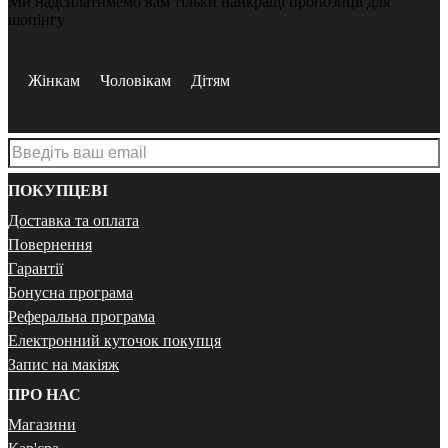
Ми надсилатимемо вам тільки найкращі пропозиції для
шопінгу
Жінкам
Чоловікам
Дітям
ПОКУПЦЕВІ
Доставка та оплата
Повернення
Гарантії
Бонусна програма
Реферальна програма
Електронний куточок покупця
Запис на макіяж
ПРО НАС
Магазини