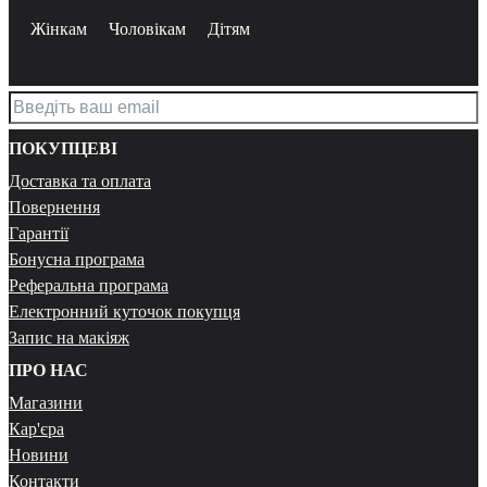
Жінкам
Чоловікам
Дітям
ПОКУПЦЕВІ
Доставка та оплата
Повернення
Гарантії
Бонусна програма
Реферальна програма
Електронний куточок покупця
Запис на макіяж
ПРО НАС
Магазини
Кар'єра
Новини
Контакти