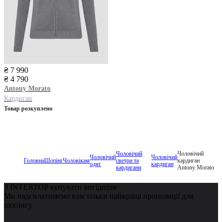
₴ 7 990
₴ 4 790
Antony Morato
Кардиган
Товар розкуплено
Чоловічий
Чоловічий
Чоловічий
Чоловічий
Головна
Шопінг
Чоловікам
светри та
кардиган
одяг
кардиган
кардигани
Antony Morato
З INTERTOP купувати вигідніше
Ми надсилатимемо вам тільки найкращі пропозиції для
шопінгу