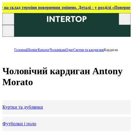
ку на склад терміни повернення змінено. Деталі - у розділі «Повернен
Головна
Шопінг
Каталог
Чоловікам
Одяг
Светри та кардигани
Кардиган
Чоловічий кардиган Antony
Morato
Куртки та дублянки
Футболки і поло