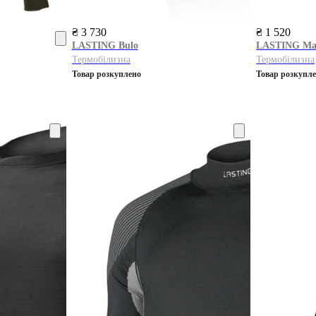
₴ 3 730
₴ 1 520
LASTING
Bulo
LASTING
Ma
Термобілизна
Термобілизна
Товар розкуплено
Товар розкупл