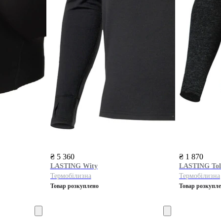
₴ 5 360
₴ 1 870
LASTING
Wity
LASTING
Tol
Термобілизна
Термобілизна
Товар розкуплено
Товар розкупл