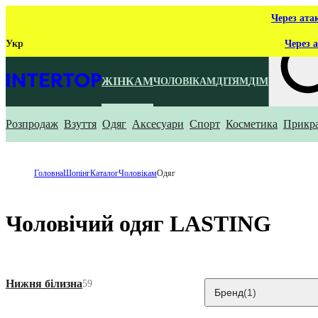
Через ата
Укр
Через а
ЖІНКАМ
ЧОЛОВІКАМ
ДІТЯМ
ДІМ
Розпродаж
Взуття
Одяг
Аксесуари
Спорт
Косметика
Прикр
Що ти ш
Головна
Шопінг
Каталог
Чоловікам
Одяг
Чоловічий одяг LASTING
Нижня білизна
59
Бренд
(1)