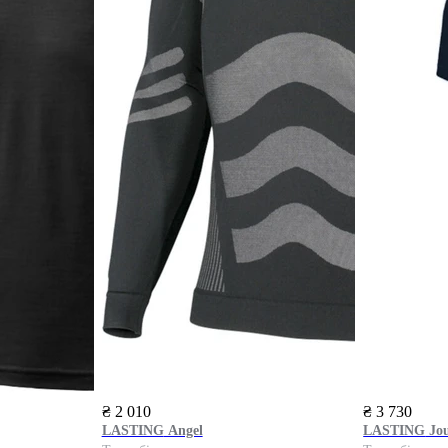
₴ 2 010
₴ 3 730
LASTING
Angel
LASTING
Jou