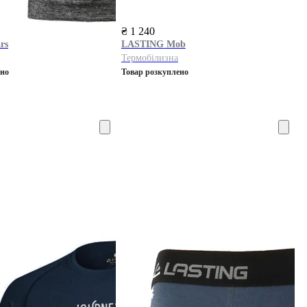
₴ 1 240
rs
LASTING
Mob
Термобілизна
ено
Товар розкуплено