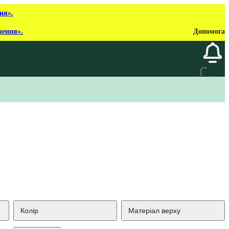
ня».
нення».
Допомога
Колір
Матеріал верху