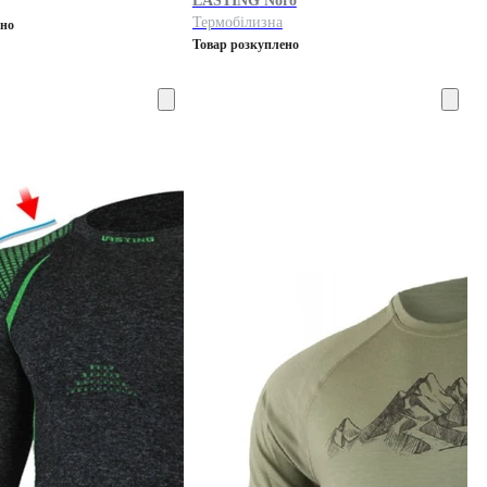
LASTING
Noro
Термобілизна
ено
Товар розкуплено