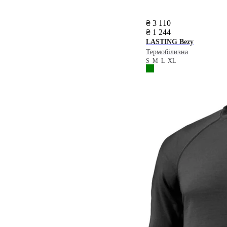
₴ 3 110
₴ 1 244
LASTING
Bezy
Термобілизна
S
M
L
XL