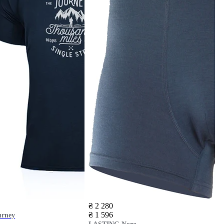
₴ 2 280
₴ 1 596
rney