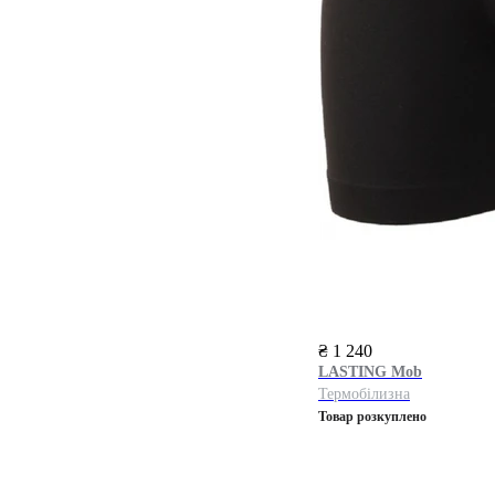
₴ 1 240
LASTING
Mob
Термобілизна
Товар розкуплено