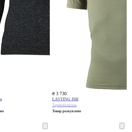
₴ 3 730
o
LASTING
Hill
Термобілизна
ено
Товар розкуплено