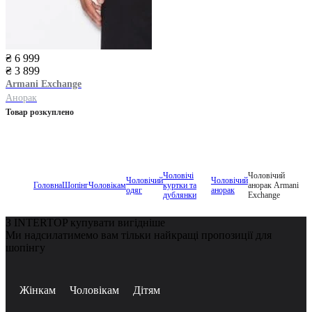
₴ 6 999
₴ 3 899
Armani Exchange
Анорак
Товар розкуплено
Чоловічі
Чоловічий
Чоловічий
Чоловічий
Головна
Шопінг
Чоловікам
куртки та
анорак Armani
одяг
анорак
дублянки
Exchange
З INTERTOP купувати вигідніше
Ми надсилатимемо вам тільки найкращі пропозиції для
шопінгу
Жінкам
Чоловікам
Дітям