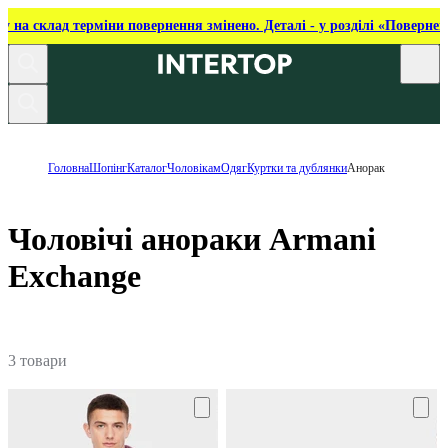
ку на склад терміни повернення змінено. Деталі - у розділі «Повернен
Головна
Шопінг
Каталог
Чоловікам
Одяг
Куртки та дублянки
Анорак
Чоловічі анораки Armani
Exchange
3 товари