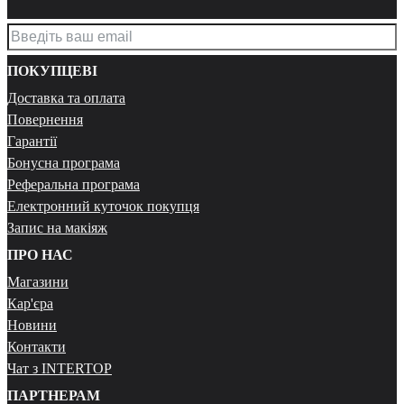
ПОКУПЦЕВІ
Доставка та оплата
Повернення
Гарантії
Бонусна програма
Реферальна програма
Електронний куточок покупця
Запис на макіяж
ПРО НАС
Магазини
Кар'єра
Новини
Контакти
Чат з INTERTOP
ПАРТНЕРАМ