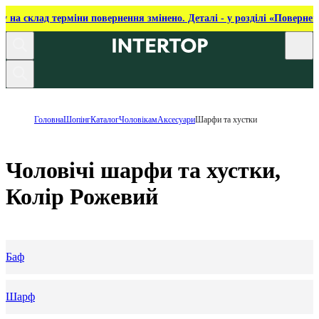
ку на склад терміни повернення змінено. Деталі - у розділі «Повернен
Головна
Шопінг
Каталог
Чоловікам
Аксесуари
Шарфи та хустки
Чоловічі шарфи та хустки,
Колір Рожевий
Баф
Шарф