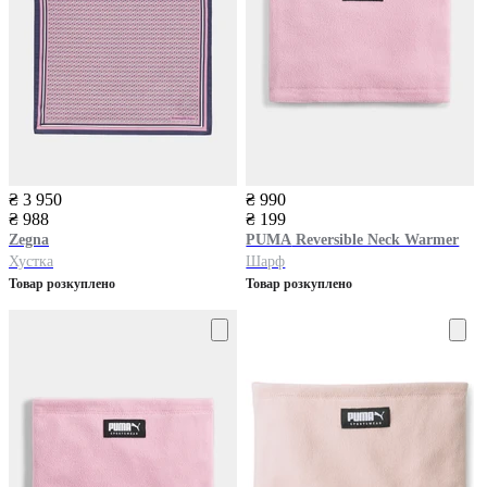
₴ 3 950
₴ 990
₴ 988
₴ 199
Zegna
PUMA
Reversible Neck Warmer
Хустка
Шарф
Товар розкуплено
Товар розкуплено