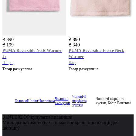
₴ 890
₴ 890
₴ 199
₴ 340
PUMA
Reversible Neck Warmer
PUMA
Reversible Fleece Neck
Jr
Warmer
Шарф
Баф
Товар розкуплено
Товар розкуплено
Чоловічі
Чоловічі
Чоловічі шарфи та
Головна
Шопінг
Чоловікам
шарфи та
аксесуари
хустки, Колір Рожевий
хустки
З INTERTOP купувати вигідніше
Ми надсилатимемо вам тільки найкращі пропозиції для
шопінгу