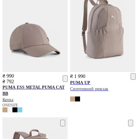
₴ 990
₴ 1 990
₴ 792
PUMA
UP
PUMA
ESS METAL PUMA CAT
Спортивний рюкзак
BB
Кепка
ONESIZE