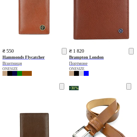
₴ 550
₴ 1 820
Hammonds Flycatcher
Brampton London
Візитниця
Портмоне
ONESIZE
ONESIZE
−31%