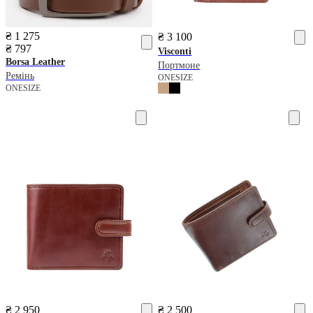
₴ 1 275
₴ 3 100
₴ 797
Visconti
Borsa Leather
Портмоне
Ремінь
ONESIZE
ONESIZE
₴ 2 950
₴ 2 500