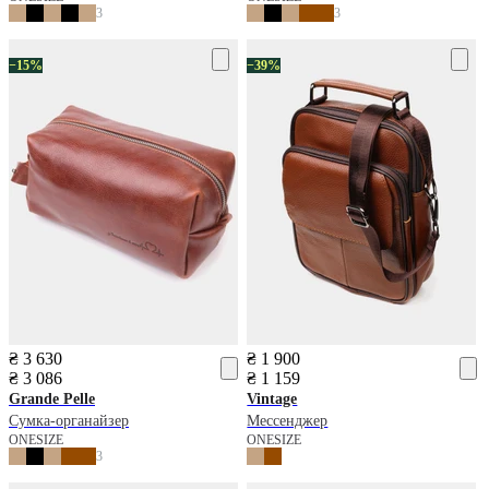
3
3
−15%
−39%
₴ 3 630
₴ 1 900
₴ 3 086
₴ 1 159
Grande Pelle
Vintage
Сумка-органайзер
Мессенджер
ONESIZE
ONESIZE
3