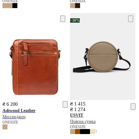
ONESIZE
ONESIZE
−10%
₴ 1 415
₴ 6 200
₴ 1 274
Ashwood Leather
USVIT
Мессенджер
Поясна сумка
ONESIZE
ONESIZE
3