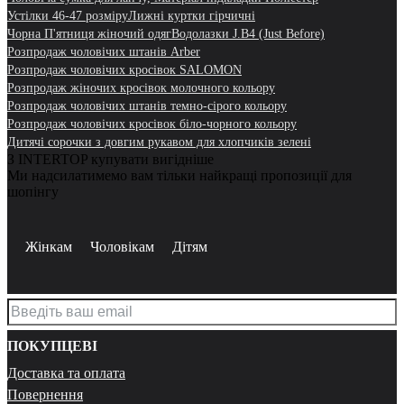
Устілки 46-47 розміру
Лижні куртки гірчичні
Чорна П'ятниця жіночий одяг
Водолазки J.B4 (Just Before)
Розпродаж чоловічих штанів Arber
Розпродаж чоловічих кросівок SALOMON
Розпродаж жіночих кросівок молочного кольору
Розпродаж чоловічих штанів темно-сірого кольору
Розпродаж чоловічих кросівок біло-чорного кольору
Дитячі сорочки з довгим рукавом для хлопчиків зелені
З INTERTOP купувати вигідніше
Ми надсилатимемо вам тільки найкращі пропозиції для
шопінгу
Жінкам
Чоловікам
Дітям
ПОКУПЦЕВІ
Доставка та оплата
Повернення