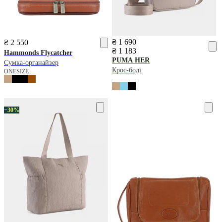
₴ 1 690
₴ 2 550
₴ 1 183
Hammonds Flycatcher
PUMA
HER
Сумка-органайзер
Крос-боді
ONESIZE
−30%