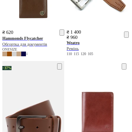
₴ 1 400
₴ 620
₴ 960
Hammonds Flycatcher
Weatro
Обгортка для документів
Ремінь
ONESIZE
4
110
115
120
105
−37%