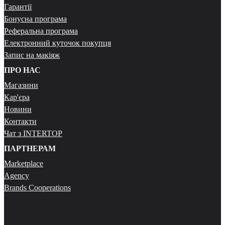
Гарантії
Бонусна програма
Реферальна програма
Електронний куточок покупця
Запис на макіяж
ПРО НАС
Магазини
Кар'єра
Новини
Контакти
Чат з INTERTOP
ПАРТНЕРАМ
Marketplace
Agency
Brands Cooperations