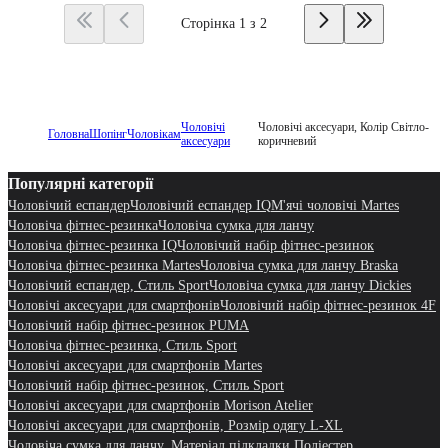
Сторінка 1 з 2
Чоловічі
Чоловічі аксесуари, Колір Світло-
Головна
Шопінг
Чоловікам
аксесуари
коричневий
Популярні категорії
Чоловічий еспандер
Чоловічий еспандер IQ
М'ячі чоловічі Martes
Чоловіча фітнес-резинка
Чоловіча сумка для ланчу
Чоловіча фітнес-резинка IQ
Чоловічий набір фітнес-резинок
Чоловіча фітнес-резинка Martes
Чоловіча сумка для ланчу Braska
Чоловічий еспандер, Стиль Sport
Чоловіча сумка для ланчу Dickies
Чоловічі аксесуари для смартфонів
Чоловічий набір фітнес-резинок 4F
Чоловічий набір фітнес-резинок PUMA
Чоловіча фітнес-резинка, Стиль Sport
Чоловічі аксесуари для смартфонів Martes
Чоловічий набір фітнес-резинок, Стиль Sport
Чоловічі аксесуари для смартфонів Morison Atelier
Чоловічі аксесуари для смартфонів, Розмір одягу L-XL
Чоловіча сумка для ланчу, Матеріал підкладки Поліестер