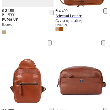
₴ 2 190
₴ 4 490
₴ 1 533
Ashwood Leather
PUMA
UP
Сумка-органайзер
Шопер
ONESIZE