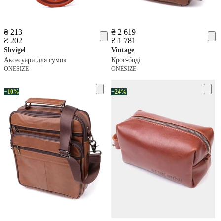
₴ 213
₴ 2 619
₴ 202
₴ 1 781
Shvigel
Vintage
Аксесуари для сумок
Крос-боді
ONESIZE
ONESIZE
−10%
−24%