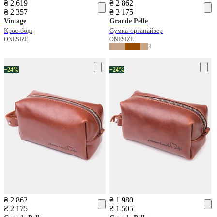
₴ 2 619
₴ 2 862
₴ 2 357
₴ 2 175
Vintage
Grande Pelle
Крос-боді
Сумка-органайзер
ONESIZE
ONESIZE
3
−24%
−24%
₴ 2 862
₴ 1 980
₴ 2 175
₴ 1 505