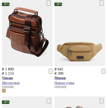
−39%
−38%
₴ 1 890
₴ 641
₴ 1 153
₴ 399
Vintage
Monsen
Мессенджер
Поясна сумка
ONESIZE
ONESIZE
−20%