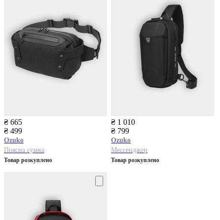
₴ 665
₴ 1 010
₴ 499
₴ 799
Ozuko
Ozuko
Поясна сумка
Мессенджер
Товар розкуплено
Товар розкуплено