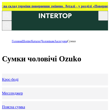
ку на склад терміни повернення змінено. Деталі - у розділі «Повернен
Головна
Шопінг
Каталог
Чоловікам
Аксесуари
Сумки
Сумки чоловічі Ozuko
Крос-боді
Мессенджер
Поясна сумка