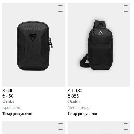
₴ 600
₴ 1 180
₴ 450
₴ 885
Ozuko
Ozuko
Крос-боді
Мессенджер
Товар розкуплено
Товар розкуплено