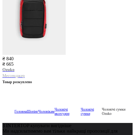
₴ 840
₴ 665
Ozuko
Мессенджер
Товар розкуплено
Чоловічі
Чоловічі
Чоловічі сумки
Головна
Шопінг
Чоловікам
аксесуари
сумки
Ozuko
З INTERTOP купувати вигідніше
Ми надсилатимемо вам тільки найкращі пропозиції для