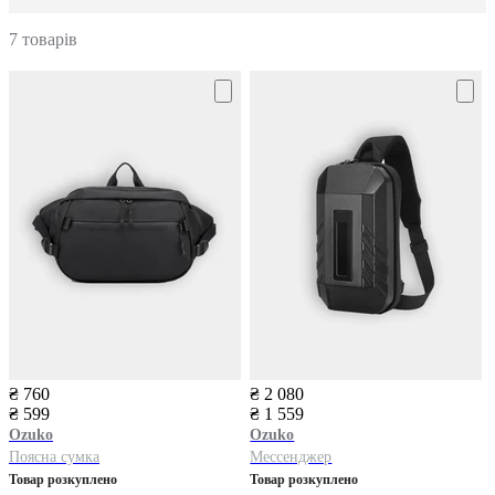
7 товарів
₴ 760
₴ 2 080
₴ 599
₴ 1 559
Ozuko
Ozuko
Поясна сумка
Мессенджер
Товар розкуплено
Товар розкуплено