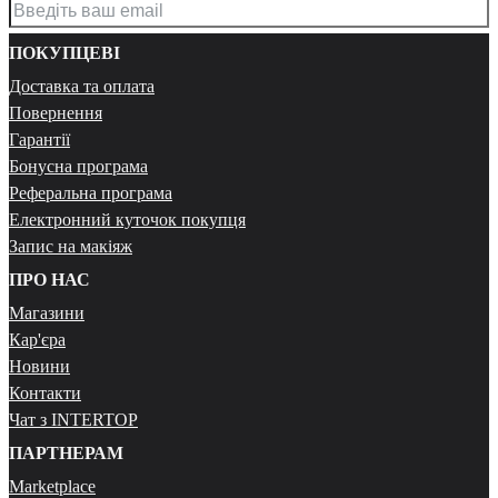
ПОКУПЦЕВІ
Доставка та оплата
Повернення
Гарантії
Бонусна програма
Реферальна програма
Електронний куточок покупця
Запис на макіяж
ПРО НАС
Магазини
Кар'єра
Новини
Контакти
Чат з INTERTOP
ПАРТНЕРАМ
Marketplace