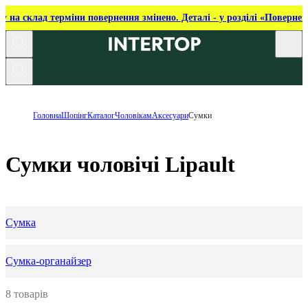
ку на склад терміни повернення змінено. Деталі - у розділі «Повернен
Головна
Шопінг
Каталог
Чоловікам
Аксесуари
Сумки
Сумки чоловічі Lipault
Сумка
Сумка-органайзер
8 товарів