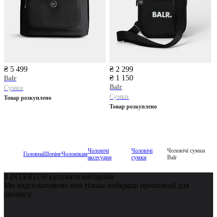
₴ 5 499
₴ 2 299
₴ 1 150
Balr
Balr
Сумки
Сумки
Товар розкуплено
Товар розкуплено
Чоловічі
Чоловічі
Чоловічі сумки
Головна
Шопінг
Чоловікам
аксесуари
сумки
Balr
З INTERTOP купувати вигідніше
Ми надсилатимемо вам тільки найкращі пропозиції для
шопінгу