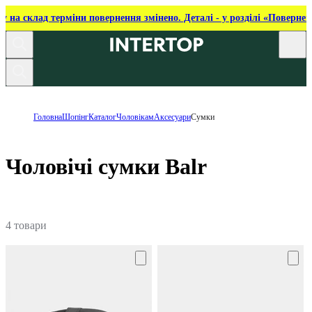
ку на склад терміни повернення змінено. Деталі - у розділі «Повернен
Головна
Шопінг
Каталог
Чоловікам
Аксесуари
Сумки
Чоловічі сумки Balr
4 товари