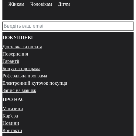
Жінкам
Чоловікам
Дітям
ПОКУПЦЕВІ
Доставка та оплата
Повернення
Гарантії
Бонусна програма
Реферальна програма
Електронний куточок покупця
Запис на макіяж
ПРО НАС
Магазини
Кар'єра
Новини
Контакти