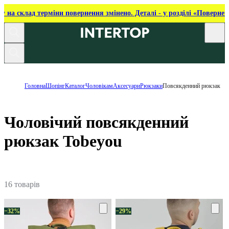
ку на склад терміни повернення змінено. Деталі - у розділі «Повернен
Головна
Шопінг
Каталог
Чоловікам
Аксесуари
Рюкзаки
Повсякденний рюкзак
Чоловічий повсякденний
рюкзак Tobeyou
16 товарів
−32%
−29%