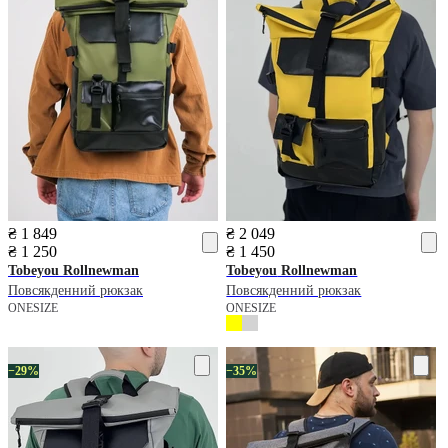
₴ 1 849
₴ 2 049
₴ 1 250
₴ 1 450
Tobeyou
Rollnewman
Tobeyou
Rollnewman
Повсякденний рюкзак
Повсякденний рюкзак
ONESIZE
ONESIZE
−29%
−35%