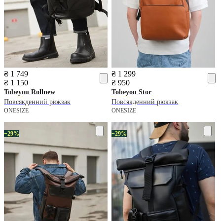
₴ 1 749
₴ 1 299
₴ 1 150
₴ 950
Tobeyou
Rollnew
Tobeyou
Stor
Повсякденний рюкзак
Повсякденний рюкзак
ONESIZE
ONESIZE
−29%
−29%