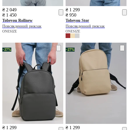
₴ 2 049
₴ 1 299
₴ 1 450
₴ 950
Tobeyou
Rollnew
Tobeyou
Stor
Повсякденний рюкзак
Повсякденний рюкзак
ONESIZE
ONESIZE
−27%
−27%
₴ 1 299
₴ 1 299