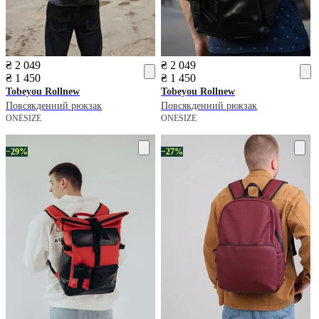
₴ 2 049
₴ 2 049
₴ 1 450
₴ 1 450
Tobeyou
Rollnew
Tobeyou
Rollnew
Повсякденний рюкзак
Повсякденний рюкзак
ONESIZE
ONESIZE
−29%
−27%