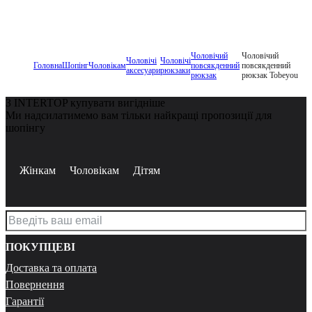
Чоловічий
Чоловічий
Чоловічі
Чоловічі
Головна
Шопінг
Чоловікам
повсякденний
повсякденний
аксесуари
рюкзаки
рюкзак
рюкзак Tobeyou
З INTERTOP купувати вигідніше
Ми надсилатимемо вам тільки найкращі пропозиції для
шопінгу
Жінкам
Чоловікам
Дітям
ПОКУПЦЕВІ
Доставка та оплата
Повернення
Гарантії