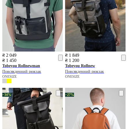
₴ 2 049
₴ 1 849
₴ 1 450
₴ 1 200
Tobeyou
Rollnewman
Tobeyou
Rollnew
Повсякденний рюкзак
Повсякденний рюкзак
ONESIZE
ONESIZE
−34%
−27%