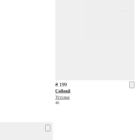
₴ 199
Collonil
Устілки
46