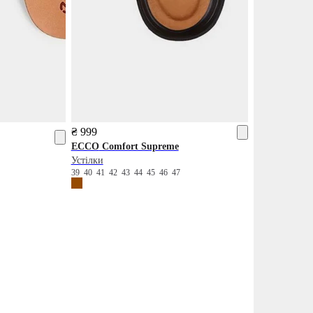
₴ 999
ECCO
Comfort Supreme
Устілки
39
40
41
42
43
44
45
46
47