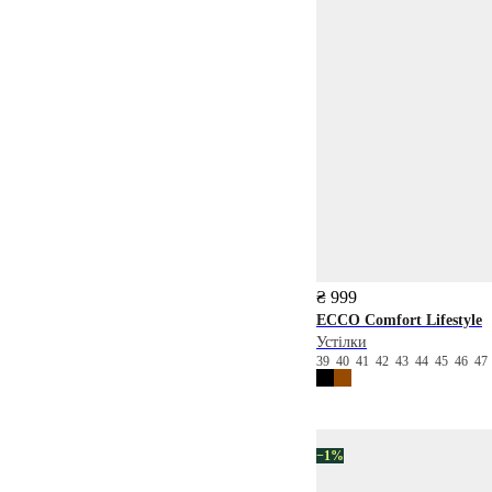
₴ 999
ECCO
Comfort Lifestyle
Устілки
39
40
41
42
43
44
45
46
47
−1%