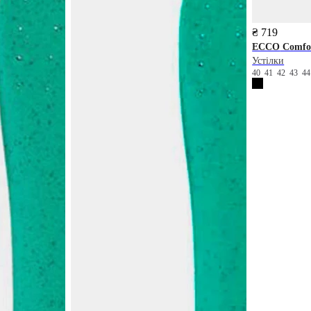
₴ 719
ECCO
Comfo
Устілки
40
41
42
43
4