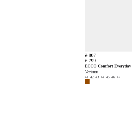
₴ 807
₴ 799
ECCO
Comfort Everyday
Устілки
41
42
43
44
45
46
47