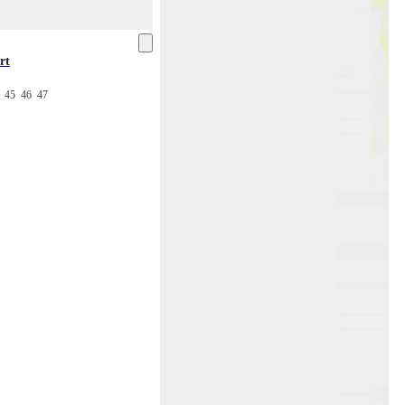
rt
4
45
46
47