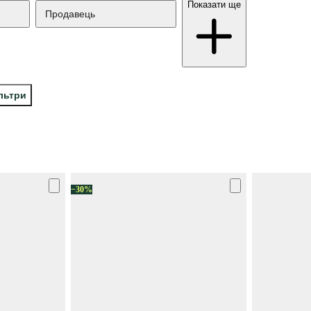
Показати ще
Продавець
ільтри
−30%