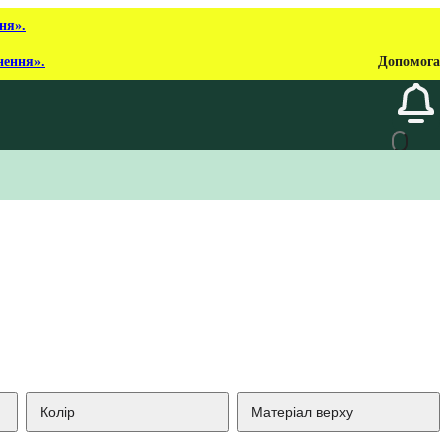
ня».
нення».
Допомога
Колір
Матеріал верху