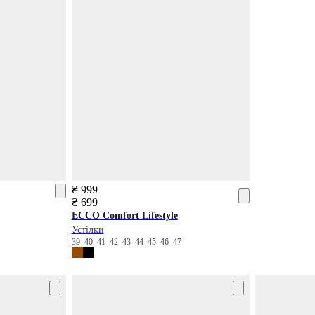
₴ 999
₴ 699
ECCO
Comfort Lifestyle
Устілки
39
40
41
42
43
44
45
46
47