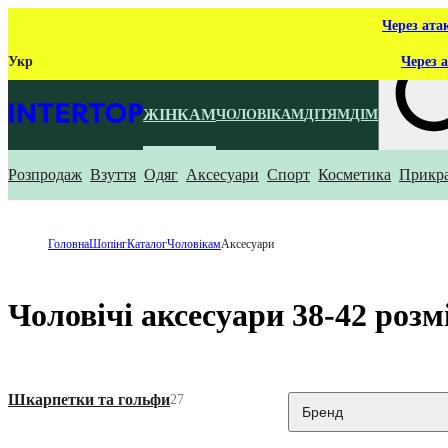
Через ата
Укр
Через а
ЖІНКАМ
ЧОЛОВІКАМ
ДІТЯМ
ДІМ
Розпродаж
Взуття
Одяг
Аксесуари
Спорт
Косметика
Прикр
Що ти ш
Головна
Шопінг
Каталог
Чоловікам
Аксесуари
Чоловічі аксесуари 38-42 розм
Шкарпетки та гольфи
27
Бренд