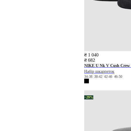
₴ 1 040
₴ 682
NIKE
U Nk V Cush Crew -
Набір шкарпеток
34-38
38-42
42-46
46-50
−29%