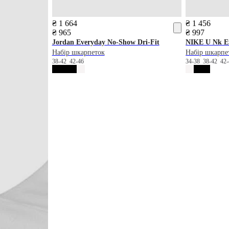
₴ 1 664
₴ 1 456
₴ 965
₴ 997
Jordan
Everyday No-Show Dri-Fit
NIKE
U Nk Ev
Набір шкарпеток
Набір шкарпе
38-42
42-46
34-38
38-42
42