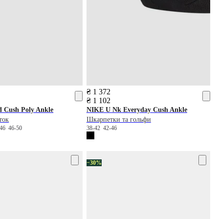
₴ 1 372
₴ 1 102
 Cush Poly Ankle
NIKE
U Nk Everyday Cush Ankle
ток
Шкарпетки та гольфи
-46
46-50
38-42
42-46
−30%