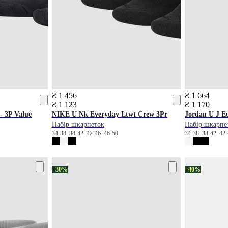
₴ 1 456
₴ 1 664
₴ 1 123
₴ 1 170
 3P Value
NIKE
U Nk Everyday Ltwt Crew 3Pr
Jordan
U J Ed
Набір шкарпеток
Набір шкарпе
34-38
38-42
42-46
46-50
34-38
38-42
42
−30%
−40%