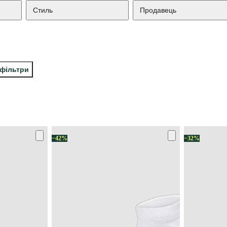
Стиль
Продавець
 фільтри
−42%
−32%