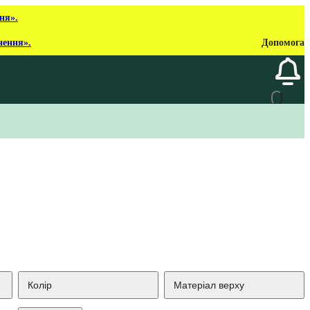
ня».
нення».
Допомога
Колір
Матеріал верху