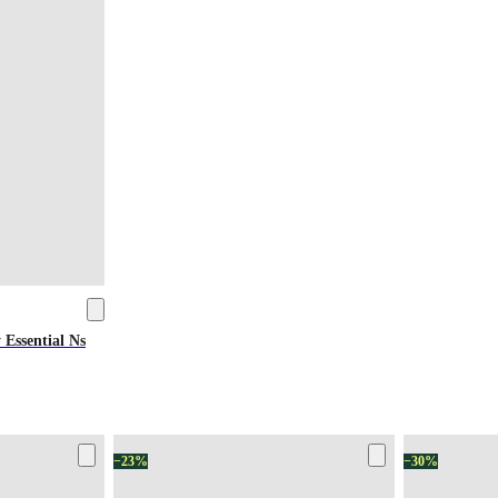
Essential Ns
−23%
−30%