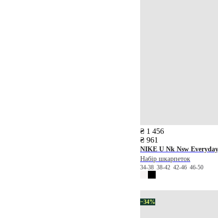
₴ 1 456
₴ 961
NIKE
U Nk Nsw Everyday 
Набір шкарпеток
34-38
38-42
42-46
46-50
−34%