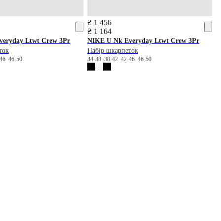
₴ 1 456
₴ 1 164
eryday Ltwt Crew 3Pr
NIKE
U Nk Everyday Ltwt Crew 3Pr
ток
Набір шкарпеток
-46
46-50
34-38
38-42
42-46
46-50