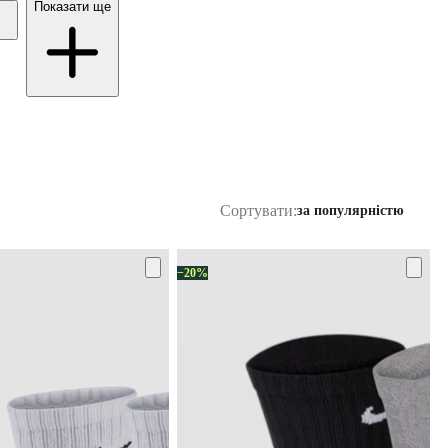
Показати ще
Сортувати:
за популярністю
−20%