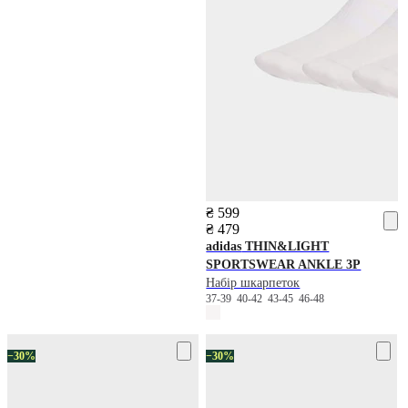
₴ 599
₴ 479
adidas
THIN&LIGHT
SPORTSWEAR ANKLE 3P
Набір шкарпеток
37-39
40-42
43-45
46-48
−30%
−30%