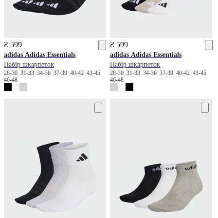
₴ 599
₴ 599
adidas
Adidas Essentials
adidas
Adidas Essentials
Набір шкарпеток
Набір шкарпеток
28-30
31-33
34-36
37-39
40-42
43-45
28-30
31-33
34-36
37-39
40-42
43-45
46-48
46-48