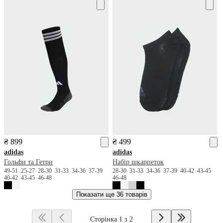
₴ 899
₴ 499
adidas
adidas
Гольфи та Гетри
Набір шкарпеток
49-51
25-27
28-30
31-33
34-36
37-39
28-30
31-33
34-36
37-39
40-42
43-45
40-42
43-45
46-48
46-48
Показати ще
36 товарів
Сторінка 1 з 2