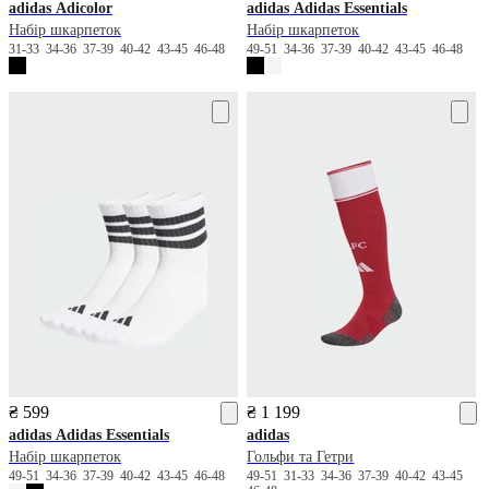
adidas
Adicolor
adidas
Adidas Essentials
Набір шкарпеток
Набір шкарпеток
31-33
34-36
37-39
40-42
43-45
46-48
49-51
34-36
37-39
40-42
43-45
46-48
₴ 599
₴ 1 199
adidas
Adidas Essentials
adidas
Набір шкарпеток
Гольфи та Гетри
49-51
34-36
37-39
40-42
43-45
46-48
49-51
31-33
34-36
37-39
40-42
43-45