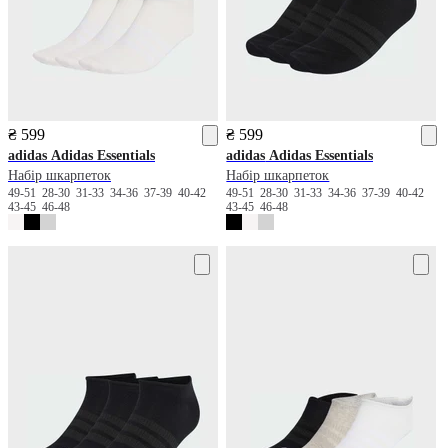
₴ 599
₴ 599
adidas
Adidas Essentials
adidas
Adidas Essentials
Набір шкарпеток
Набір шкарпеток
49-51
28-30
31-33
34-36
37-39
40-42
49-51
28-30
31-33
34-36
37-39
40-42
43-45
46-48
43-45
46-48