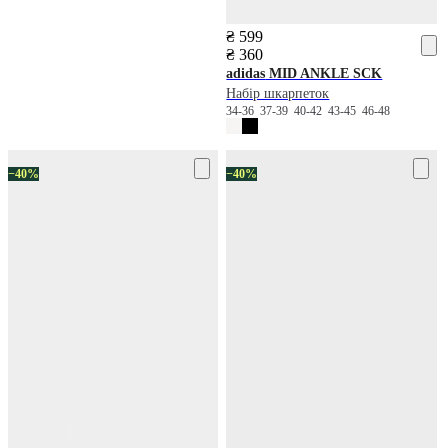
₴ 599
₴ 360
adidas
MID ANKLE SCK
Набір шкарпеток
34-36
37-39
40-42
43-45
46-48
−40%
−40%