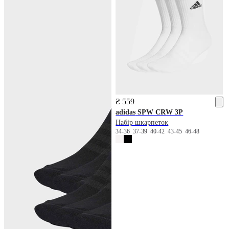
₴ 559
adidas
SPW CRW 3P
Набір шкарпеток
34-36
37-39
40-42
43-45
46-48