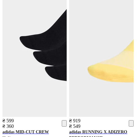
₴ 599
₴ 919
₴ 360
₴ 549
adidas
MID-CUT CREW
adidas
RUNNING X ADIZERO