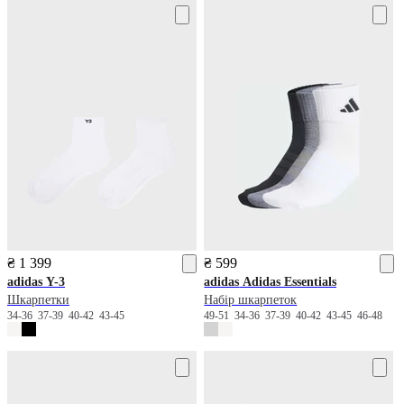
₴ 1 399
₴ 599
adidas
Y-3
adidas
Adidas Essentials
Шкарпетки
Набір шкарпеток
34-36
37-39
40-42
43-45
49-51
34-36
37-39
40-42
43-45
46-48