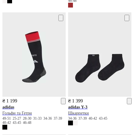
46-48
₴ 1 199
₴ 1 399
adidas
adidas
Y-3
Гольфи та Гетри
Шкарпетки
49-51
25-27
28-30
31-33
34-36
37-39
34-36
37-39
40-42
43-45
40-42
43-45
46-48