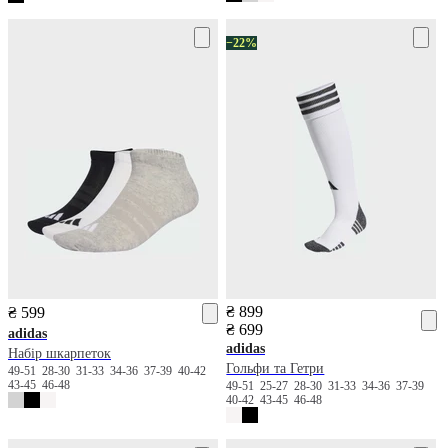
−22%
₴ 899
₴ 599
₴ 699
adidas
adidas
Набір шкарпеток
Гольфи та Гетри
49-51
28-30
31-33
34-36
37-39
40-42
43-45
46-48
49-51
25-27
28-30
31-33
34-36
37-39
40-42
43-45
46-48