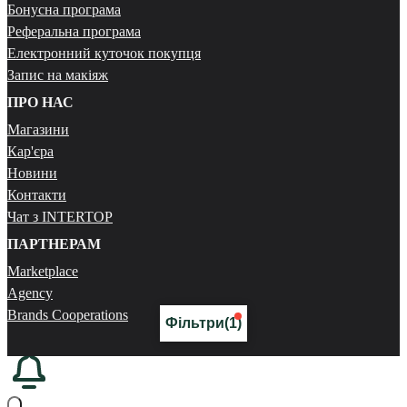
Бонусна програма
Реферальна програма
Електронний куточок покупця
Запис на макіяж
ПРО НАС
Магазини
Кар'єра
Новини
Контакти
Чат з INTERTOP
ПАРТНЕРАМ
Marketplace
Agency
Brands Cooperations
Фільтри
(1)
ЗАВАНТАЖУЙ ДОДАТКИ