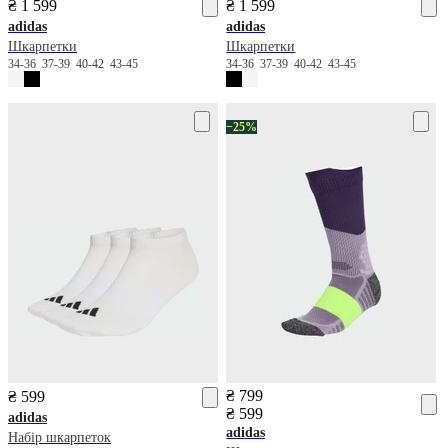
₴ 1 599
₴ 1 599
adidas
adidas
Шкарпетки
Шкарпетки
34-36
37-39
40-42
43-45
34-36
37-39
40-42
43-45
−25%
₴ 799
₴ 599
₴ 599
adidas
adidas
Набір шкарпеток