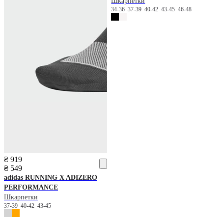
Шкарпетки
34-36
37-39
40-42
43-45
46-48
₴ 919
₴ 549
adidas
RUNNING X ADIZERO
PERFORMANCE
Шкарпетки
37-39
40-42
43-45