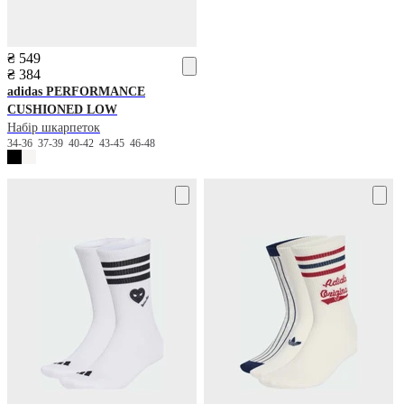
₴ 549
₴ 384
adidas
PERFORMANCE
CUSHIONED LOW
Набір шкарпеток
34-36
37-39
40-42
43-45
46-48