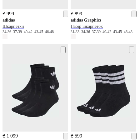
₴ 999
₴ 899
adidas
adidas
Graphics
Шкарпетки
Набір шкарпеток
34-36
37-39
40-42
43-45
46-48
31-33
34-36
37-39
40-42
43-45
46-48
₴ 1 099
₴ 599