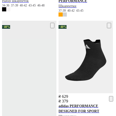
Набір шкарпеток
PERFORMANCE
34-36
37-39
40-42
43-45
46-48
Шкарпетки
37-39
40-42
43-45
−40%
−40%
₴ 629
₴ 379
adidas
PERFORMANCE
DESIGNED FOR SPORT