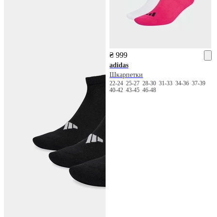
₴ 999
adidas
Шкарпетки
22-24
25-27
28-30
31-33
34-36
37-39
40-42
43-45
46-48