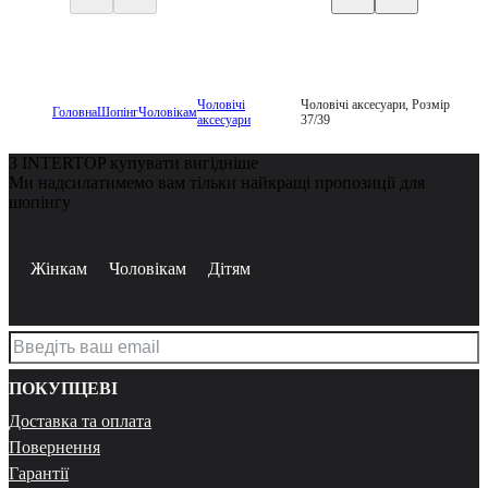
Чоловічі
Чоловічі аксесуари, Розмір
Головна
Шопінг
Чоловікам
аксесуари
37/39
З INTERTOP купувати вигідніше
Ми надсилатимемо вам тільки найкращі пропозиції для
шопінгу
Жінкам
Чоловікам
Дітям
ПОКУПЦЕВІ
Доставка та оплата
Повернення
Гарантії