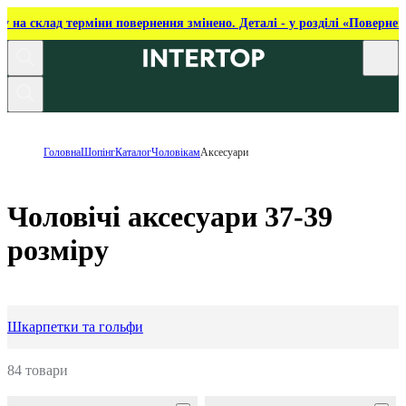
ку на склад терміни повернення змінено. Деталі - у розділі «Повернен
Головна
Шопінг
Каталог
Чоловікам
Аксесуари
Чоловічі аксесуари 37-39
розміру
Шкарпетки та гольфи
84 товари