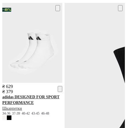
−40%
₴ 629
₴ 379
adidas
DESIGNED FOR SPORT
PERFORMANCE
Шкарпетки
34-36
37-39
40-42
43-45
46-48