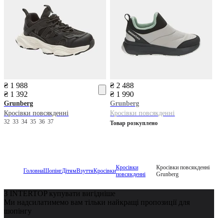
₴ 1 988
₴ 2 488
₴ 1 392
₴ 1 990
Grunberg
Grunberg
Кросівки повсякденні
Кросівки повсякденні
32
33
34
35
36
37
Товар розкуплено
Кросівки
Кросівки повсякденні
Головна
Шопінг
Дітям
Взуття
Кросівки
повсякденні
Grunberg
З INTERTOP купувати вигідніше
Ми надсилатимемо вам тільки найкращі пропозиції для
шопінгу