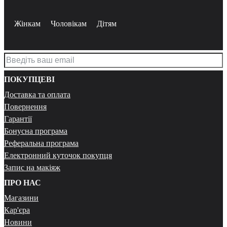
Жінкам
Чоловікам
Дітям
ПОКУПЦЕВІ
Доставка та оплата
Повернення
Гарантії
Бонусна програма
Реферальна програма
Електронний куточок покупця
Запис на макіяж
ПРО НАС
Магазини
Кар'єра
Новини