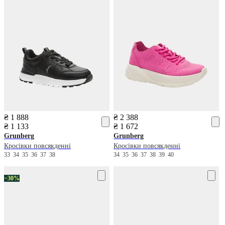
₴ 1 888
₴ 2 388
₴ 1 133
₴ 1 672
Grunberg
Grunberg
Кросівки повсякденні
Кросівки повсякденні
33
34
35
36
37
38
34
35
36
37
38
39
40
−30%