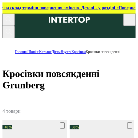
ку на склад терміни повернення змінено. Деталі - у розділі «Повернен
Головна
Шопінг
Каталог
Дітям
Взуття
Кросівки
Кросівки повсякденні
Кросівки повсякденні
Grunberg
4 товари
−40%
−30%